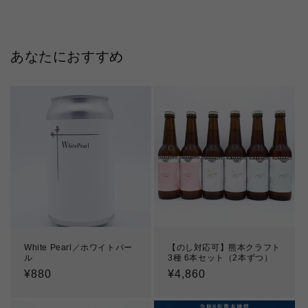
あなたにおすすめ
White Pearl／ホワイトパー
【のし対応可】熊本クラフト
ル
3種 6本セット（2本ずつ）
通
¥880
通
¥4,860
常
常
価
価