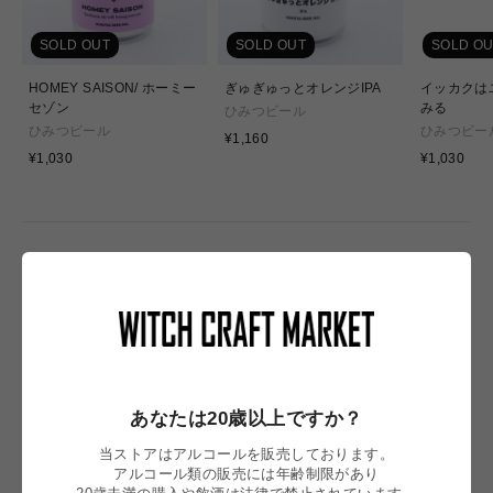
SOLD OUT
SOLD OUT
SOLD OU
HOMEY SAISON/ ホーミー
ぎゅぎゅっとオレンジIPA
イッカクは
セゾン
みる
ひみつビール
ひみつビール
ひみつビー
通
¥1,160
通
常
通
¥1,030
¥1,030
常
価
常
価
格
価
格
格
NEW IN
あなたは20歳以上ですか？
当ストアはアルコールを販売しております。
アルコール類の販売には年齢制限があり
20歳未満の購入や飲酒は法律で禁止されています。