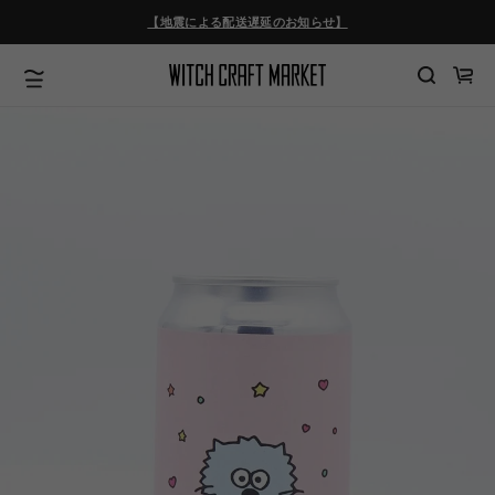
ツ
【地震による配送遅延のお知らせ】
に
進
む
カ
ー
ト