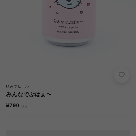
ひみつビール
みんなでぷはぁ〜
通
¥790
税込
常
価
格