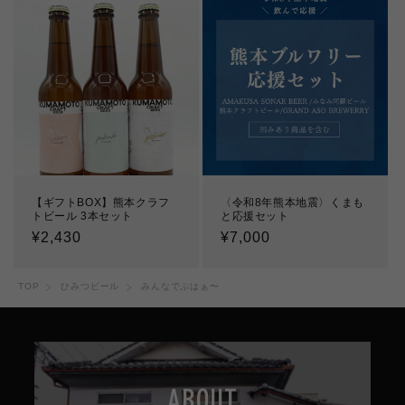
格
格
【ギフトBOX】熊本クラフ
〈令和8年熊本地震〉くまも
トビール 3本セット
と応援セット
通
¥2,430
通
¥7,000
常
常
価
価
TOP
ひみつビール
みんなでぷはぁ〜
格
格
ABOUT