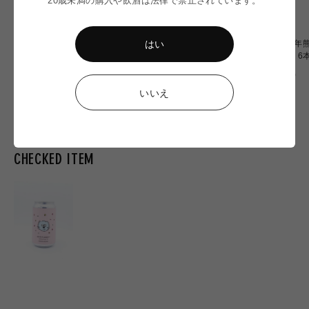
はい
【令和8年熊本地震】
〈令和8年熊本地震〉ミード
〈令和8年熊
Omochiちゃんコラボグラス
2本 応援セット
OF OZU 
応援販売
通
通
通
¥2,900
¥6,900
¥20,000
常
常
常
いいえ
価
価
価
格
格
格
CHECKED ITEM