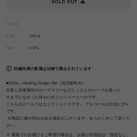
SOLD OUT
🙏
STYLE
SIZE
350㎖
ABV
0.0%
20歳未満の飲酒は法律で禁止されています
■Style→
Healing Ginger Ale（清涼飲料水）
生姜に自家栽培のローズマリーなどたくさんのハーブを使った
今までになかった味わいのジンジャーエールです。
こちらはビールではなくてジュースです。 アルコールは完全に0%
です。
※商品に傷や凹みがある場合がございます。あらかじめご了承くだ
さい。
※ 最短でのお届けをご希望の場合は、お届け日指定は「指定なし」