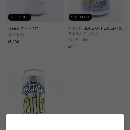
SOLD OUT
SOLD OUT
Feeria/ フィーリア
ツウラビ SLICE OF HEAVEN / ス
ライスオブヘブン
VERTERE
Two Rabbits
通
¥1,190
常
通
¥900
価
常
格
価
格
SOLD OUT