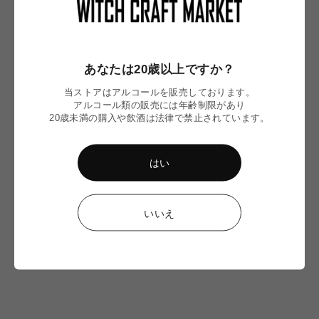
Winter Pils / ウィンターピルス
Faction Brewing
通
¥1,380
あなたは20歳以上ですか？
常
価
当ストアはアルコールを販売しております。
格
アルコール類の販売には年齢制限があり
20歳未満の購入や飲酒は法律で禁止されています。
CHECKED ITEM
はい
いいえ
まだ最近チェックした商品がありません