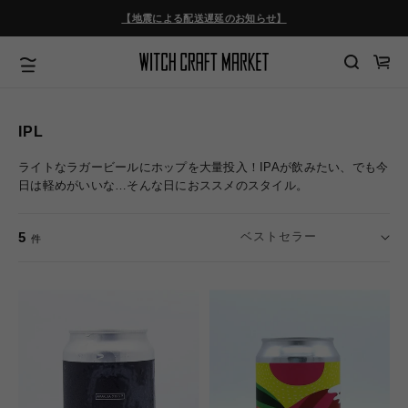
コンテ
ンツに
【地震による配送遅延のお知らせ】
進む
カ
ー
ト
IPL
ライトなラガービールにホップを大量投入！IPAが飲みたい、でも今
日は軽めがいいな…そんな日におススメのスタイル。
5
件