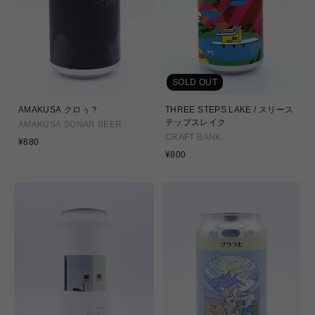
SOLD OUT
AMAKUSA クロぅ？
THREE STEPS LAKE / スリース
テップスレイク
AMAKUSA SONAR BEER
CRAFT BANK
通
¥880
常
通
¥800
価
常
格
価
格