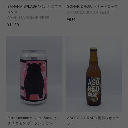
BANANA SPLASH/ バナナ スプラ
SONAR DROP/ ソナードロップ
ッシュ
AMAKUSA SONAR BEER
AMAKUSA SONAR BEER
通
¥930
通
常
¥1,430
常
価
価
格
格
Pink Kumamon Blush Sour/ ピン
ASO GEO CRAFT/ 阿蘇ジオクラ
ク くまモン ブラッシュ サワー
フト