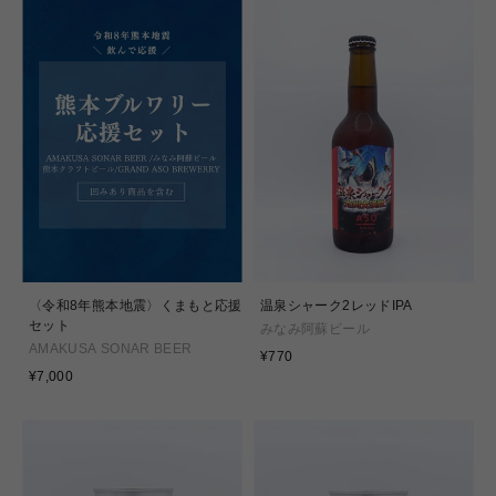
〈令和8年熊本地震〉くまもと応援
温泉シャーク2レッドIPA
セット
みなみ阿蘇ビール
AMAKUSA SONAR BEER
通
¥770
通
常
¥7,000
常
価
価
格
格