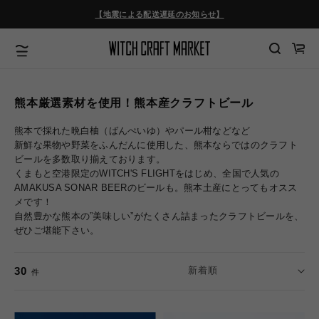
コンテ
ンツに
【地震による配送遅延のお知らせ】
進む
カ
ー
ト
熊本厳選素材を使用！熊本産クラフトビール
熊本で採れた晩白柚（ばんぺいゆ）やパール柑などなど
新鮮な果物や野菜をふんだんに使用した、熊本ならではのクラフト
ビールを多数取り揃えております。
くまもと空港限定のWITCH'S FLIGHTをはじめ、全国で人気の
AMAKUSA SONAR BEERのビールも。熊本土産にとってもオスス
メです！
自然豊かな熊本の”美味しい”がたくさん詰まったクラフトビールを、
ぜひご堪能下さい。
30
件