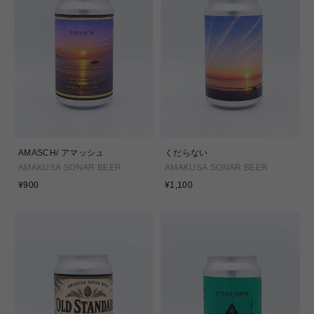
AMASCH/ アマッシュ
くだらない
AMAKUSA SONAR BEER
AMAKUSA SONAR BEER
通
通
¥900
¥1,100
常
常
価
価
格
格