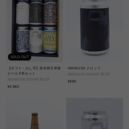
SOLD OUT
【ギフト・のし可】熊本県天草産
AMAKUSA クロぅ？
ビール 6本セット
AMAKUSA SONAR BEER
AMAKUSA SONAR BEER
通
¥880
通
常
¥4,980
常
価
価
格
格