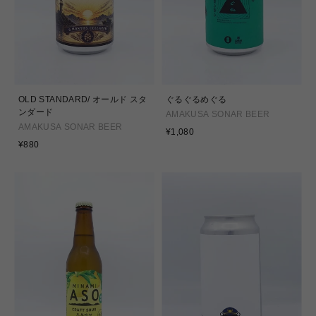
OLD STANDARD/ オールド スタ
ぐるぐるめぐる
ンダード
AMAKUSA SONAR BEER
AMAKUSA SONAR BEER
通
¥1,080
通
常
¥880
常
価
価
格
格