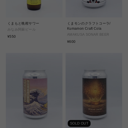
くまもと晩柑サワー
くまモンのクラフトコーラ/
Kumamon Craft Cola
みなみ阿蘇ビール
AMAKUSA SONAR BEER
通
¥550
常
通
¥600
価
常
格
価
格
SOLD OUT