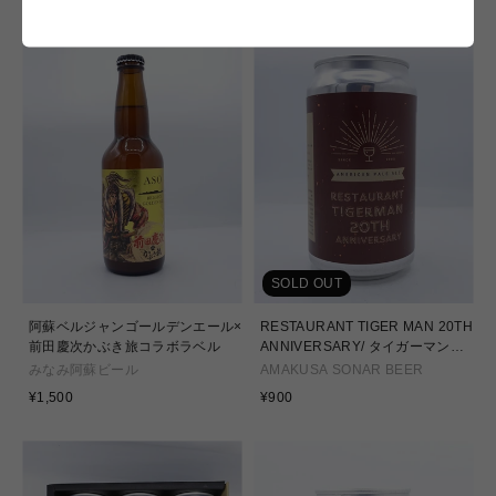
価
価
格
格
SOLD OUT
阿蘇ベルジャンゴールデンエール×
RESTAURANT TIGER MAN 20TH
前田慶次かぶき旅コラボラベル
ANNIVERSARY/ タイガーマン
20thアニバーサリー
みなみ阿蘇ビール
AMAKUSA SONAR BEER
通
通
¥1,500
¥900
常
常
価
価
格
格