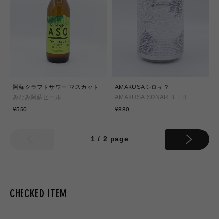
阿蘇クラフトサワー マスカット
AMAKUSAシロぅ？
みなみ阿蘇ビール
AMAKUSA SONAR BEER
通
通
¥550
¥880
常
常
価
価
格
格
1
/
2
page
CHECKED ITEM