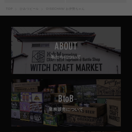
価
価
TOP
ひみつビール
OISECHAN/ お伊勢ちゃん
格
格
ABOUT
私たちについて
BtoB
業務販売について