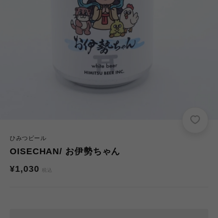
ひみつビール
OISECHAN/ お伊勢ちゃん
通
¥1,030
税込
常
価
格