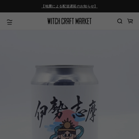
ツ
【地震による配送遅延のお知らせ】
に
進
む
カ
ー
ト