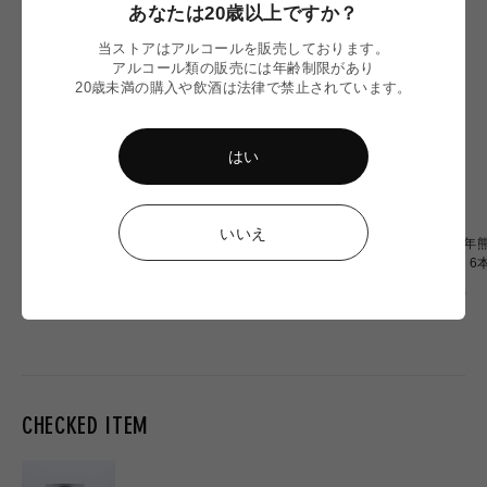
あなたは20歳以上ですか？
当ストアはアルコールを販売しております。
アルコール類の販売には年齢制限があり
20歳未満の購入や飲酒は法律で禁止されています。
はい
いいえ
【令和8年熊本地震】
〈令和8年熊本地震〉ミード
〈令和8年熊
Omochiちゃんコラボグラス
2本 応援セット
OF OZU 
応援販売
通
通
通
¥2,900
¥6,900
¥20,000
常
常
常
価
価
価
格
格
格
CHECKED ITEM