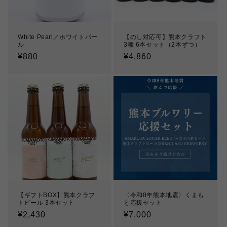
White Pearl／ホワイトパー
【のし対応可】熊本クラフト
ル
3種 6本セット（2本ずつ）
通
¥880
通
¥4,860
常
常
価
価
格
格
【ギフトBOX】熊本クラフ
〈令和8年熊本地震〉くまも
トビール 3本セット
と応援セット
通
¥2,430
通
¥7,000
常
常