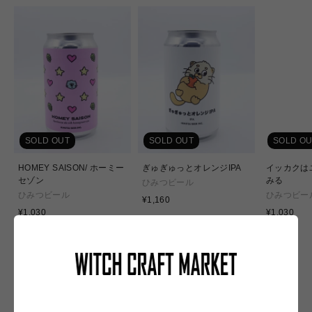
SOLD OUT
SOLD OUT
SOLD OU
HOMEY SAISON/ ホーミー
ぎゅぎゅっとオレンジIPA
イッカクは
セゾン
みる
ひみつビール
ひみつビール
ひみつビー
通
¥1,160
通
常
通
¥1,030
¥1,030
常
価
常
価
格
価
格
格
NEW IN