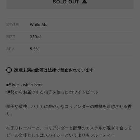
SOLD OUT
🙏
STYLE
White Ale
SIZE
350㎖
ABV
5.5%
20歳未満の飲酒は法律で禁止されています
■Style→
white beer
伊勢からお届けする柚子を使ったホワイトビール
柚子や黄桃、バナナに爽やかなコリアンダーの柑橘を連想させる香
り。
柚子フレーバーと、コリアンダーと酵母のエステルが混ざり合って
ビール全体としてはスパイシーというよりもフルーティー