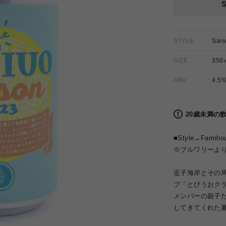
格
STYLE
Sais
SIZE
350
ABV
4.5
20歳未満の
■Style→Farmhou
※ブルワリーよ
逗子海岸とその
ブ「とびうおク
メンバーの親子
してきてくれた