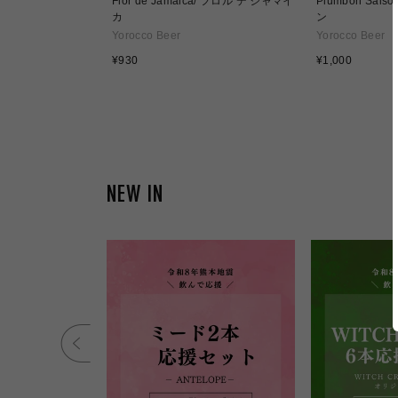
／カルチベーター（大
Flor de Jamaica/ フロル デ ジャマイ
Plumbon Sai
カ
ン
Yorocco Beer
Yorocco Beer
通
通
¥930
¥1,000
常
常
価
価
格
格
NEW IN