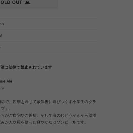
SOLD OUT
🙏
on
㎖
%
飲酒は法律で禁止されています
se Ale
り※
周辺で、四季を通じて放課後に遊びつくす小学生のクラ
ラブ」。
たちがご自宅やご近所、そして海のじどうかんから収穫
夏みかんや橙を使った爽やかなセゾンビールです。