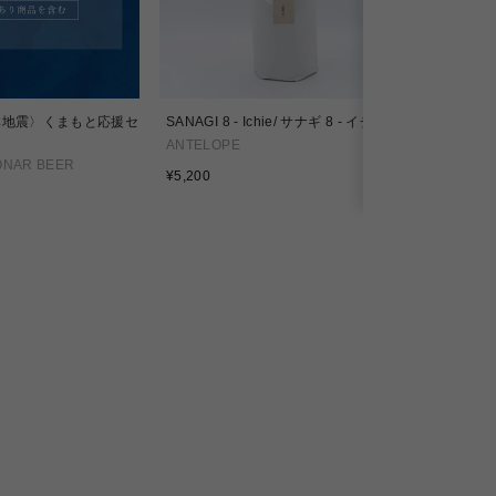
本地震〉くまもと応援セ
SANAGI 8 - Ichie/ サナギ 8 - イチエ
SANAGI 11
ANTELOPE
ANTELOPE
ONAR BEER
通
通
¥5,200
¥4,500
常
常
価
価
格
格