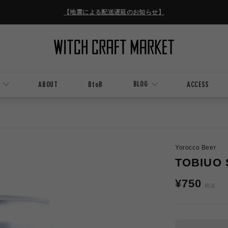
【地震による配送遅延のお知らせ】
BLOG
ABOUT
BtoB
ACCESS
Yorocco Beer
TOBIUO 
通
¥750
税込
常
価