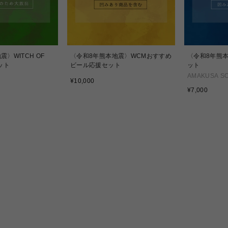
〉WITCH OF
〈令和8年熊本地震〉WCMおすすめ
〈令和8年熊
ット
ビール応援セット
ット
AMAKUSA S
通
¥10,000
常
通
¥7,000
価
常
格
価
格