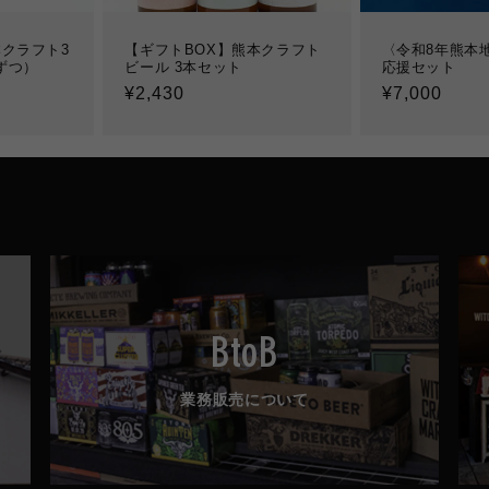
クラフト3
【ギフトBOX】熊本クラフト
〈令和8年熊本
ずつ）
ビール 3本セット
応援セット
通
¥2,430
通
¥7,000
常
常
価
価
格
格
BtoB
業務販売について