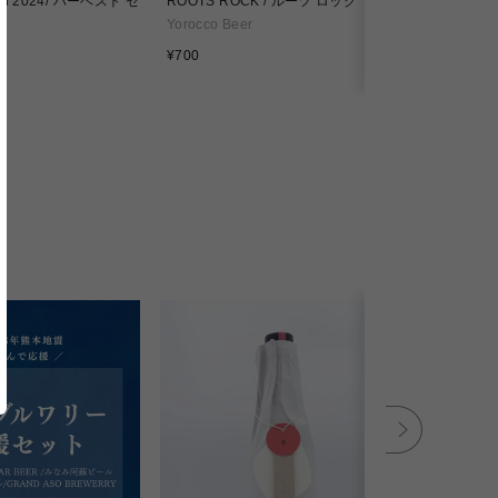
ison 2024/ ハーベスト セ
ROOTS ROCK / ルーツ ロック
Alley in 
リュッセル
Yorocco Beer
Yorocco Be
通
¥700
常
通
¥700
価
常
格
価
格