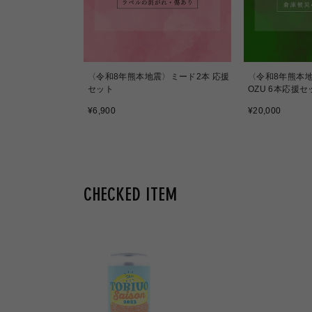
igravity
〈令和8年熊本地震〉ミード2本 応援
〈令和8年熊本地震
セット
OZU 6本応援セ
通
通
¥6,900
¥20,000
常
常
価
価
格
格
CHECKED ITEM