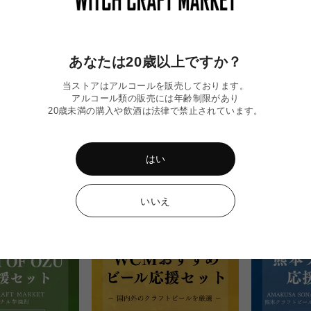
son/ プラム ボン セゾ
SUMMER CLOUD/ サマークラウド
Harvest Sa
ゾン 2024
Yorocco Beer
Yorocco Beer
通
¥1,000
常
通
¥690
価
常
あなたは20歳以上ですか？
格
価
格
当ストアはアルコールを販売しております。
アルコール類の販売には年齢制限があり
20歳未満の購入や飲酒は法律で禁止されています。
はい
いいえ