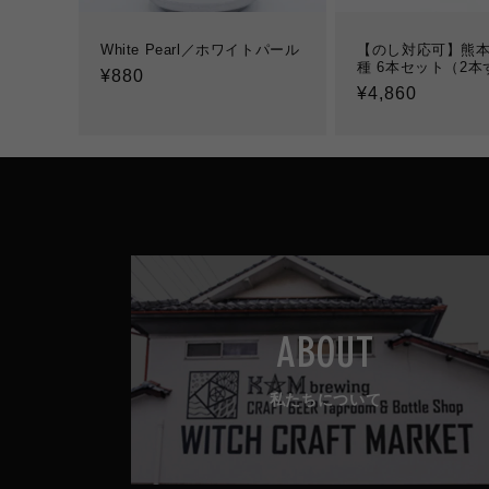
White Pearl／ホワイトパール
【のし対応可】熊本
種 6本セット（2本
通
¥880
通
¥4,860
常
常
価
価
格
格
ABOUT
私たちについて