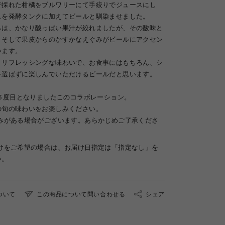
で採れた柑橘をブルワリーにて手絞りでジュースにし
スを発酵タンクに加えてビールと馴染ませました。
らは、かなり酸っぱい果汁が絞れましたが、その酸味と
、そして果皮からのかすかなえぐみがビールにアクセン
います。
・リフレッシングな味わいで、お食事にはもちろん、シ
を選ばずに楽しんでいただけるビールだと思います。
算６度目となりましたこのコラボレーション。
の旬の味わいをお楽しみください。
みがある場合がございます。あらかじめご了承くださ
届けをご希望の場合は、お届け日指定は「指定なし」を
い。
ついて
この商品について問い合わせる
シェア