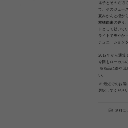
逗子とその近辺
て、そのジュー
夏みかんと橙か
柑橘由来の香り
トとして効いて
ライトで爽やか
チュエーション
2017年から通
今回もローカル
※商品に傷や凹
い。
※ 最短でのお
選択してくださ
送料に