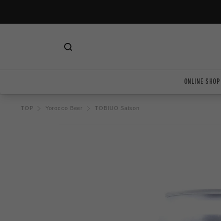
ツ
に
進
む
ONLINE SHOP
TOP
Yorocco Beer
TOBIUO Saison