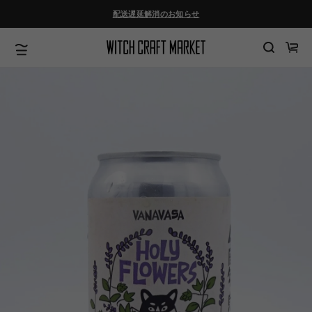
ツ
配送遅延解消のお知らせ
に
進
む
カ
ー
ト