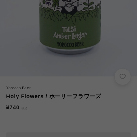
Yorocco Beer
Holy Flowers / ホーリーフラワーズ
通
¥740
税込
常
価
格