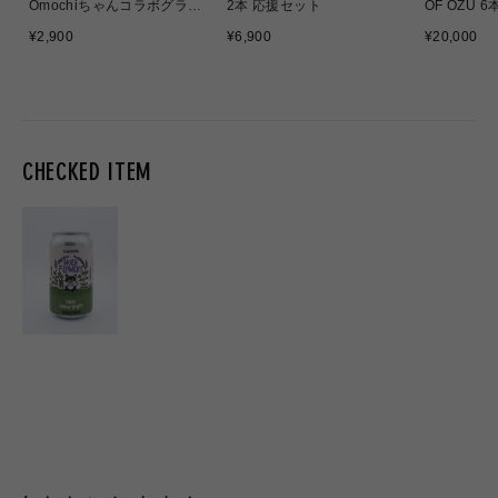
Omochiちゃんコラボグラス
2本 応援セット
OF OZU 
応援販売
通
通
通
¥2,900
¥6,900
¥20,000
常
常
常
価
価
価
格
格
格
CHECKED ITEM