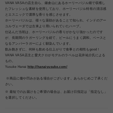
VANA VASAの店主自ら、鎌倉山にあるホーリーバジル畑で収穫し
たフレッシュな素材を使用しており、
ホーリーバジル特有の清涼感
とエスニックで濃厚な香りを感じさせます。
ホーリーバジルは、様々な薬効があることで知られ、インドのアー
ユルヴェーダでは古来より用いられていたハーブ。
仕込んだ当初は、ホーリーバジルの香りがかなり強かったのです
が、長期間のラガーリングを経て、ビールにうまく調和。ベースと
なるアンバーラガーによく馴染んでいます。
飲み飽きずに、何杯も飲める仕上がりで食事との相性もgood！
VANA VASA店主と愛犬クロがモデルのラベルは花井祐介氏による
もの。
Yusuke Hanai
http://hanaiyusuke.com/
※商品に傷や凹みがある場合がございます。あらかじめご了承くだ
さい。
※ 最短でのお届けをご希望の場合は、お届け日指定は「指定なし」
を選択してください。