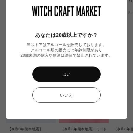
Flor de Jamaica/ フロル デ
Plumbon Saison/ プラム ボ
SUMMER 
ジャマイカ
ン セゾン
ラウド
Yorocco Beer
Yorocco Beer
Yorocco Be
通
通
通
¥930
¥1,000
¥1,000
常
常
常
価
価
価
あなたは20歳以上ですか？
格
格
格
当ストアはアルコールを販売しております。
アルコール類の販売には年齢制限があり
NEW IN
20歳未満の購入や飲酒は法律で禁止されています。
はい
いいえ
【令和8年熊本地震】
〈令和8年熊本地震〉ミード
〈令和8年熊