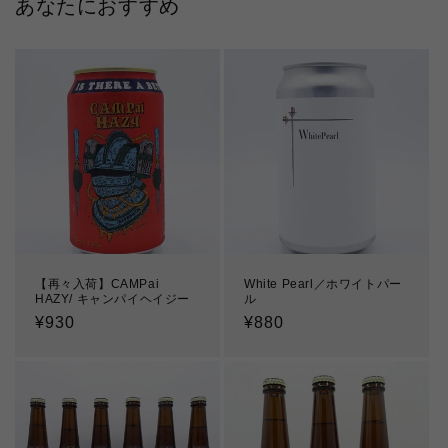
あなたにおすすめ
【再々入荷】CAMPai
White Pearl／ホワイトパー
HAZY/ キャンパイヘイジー
ル
通
¥930
通
¥880
常
常
価
価
格
格