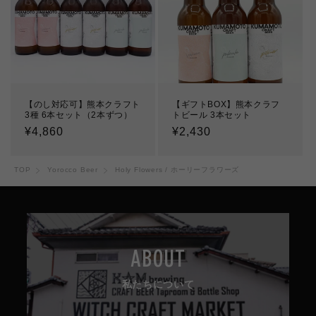
【のし対応可】熊本クラフト
【ギフトBOX】熊本クラフ
3種 6本セット（2本ずつ）
トビール 3本セット
通
¥4,860
通
¥2,430
常
常
価
価
TOP
Yorocco Beer
Holy Flowers / ホーリーフラワーズ
格
格
ABOUT
私たちについて