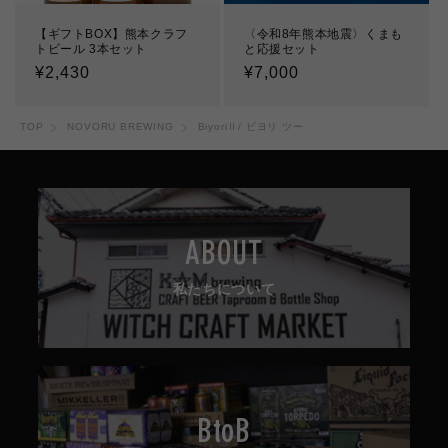
【ギフトBOX】熊本クラフ
〈令和8年熊本地震〉くまも
トビール 3本セット
と応援セット
通
¥2,430
通
¥7,000
常
常
価
価
TOP
NOVORU BREWING
BiyoriⅡ/ ビヨリ ツー
格
格
ABOUT
私たちについて
BtoB