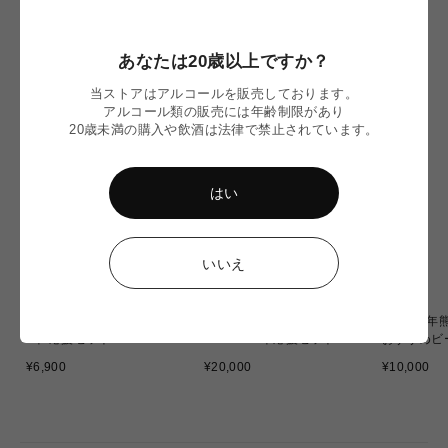
格
格
格
NEW IN
あなたは20歳以上ですか？
当ストアはアルコールを販売しております。
アルコール類の販売には年齢制限があり
20歳未満の購入や飲酒は法律で禁止されています。
はい
いいえ
〈令和8年熊本地震〉ミード
〈令和8年熊本地震〉WITCH
〈令和8年
2本 応援セット
OF OZU 6本応援セット
おすすめビ
通
通
通
¥6,900
¥20,000
¥10,000
常
常
常
価
価
価
格
格
格