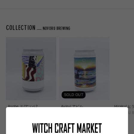
COLLECTION
NOVORU BREWING
SOLD OUT
Asobe Ⅱ/アソベ2
Aviru/ アビル
Hiraku/ 
NOVORU BREWING
NOVORU BREWING
NOVORU 
通
通
通
¥1,100
¥920
¥1,100
常
常
常
価
価
価