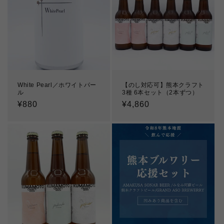
White Pearl／ホワイトパー
【のし対応可】熊本クラフト
ル
3種 6本セット（2本ずつ）
通
¥880
通
¥4,860
常
常
価
価
格
格