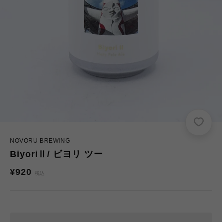
NOVORU BREWING
BiyoriⅡ/ ビヨリ ツー
通
¥920
税込
常
価
格