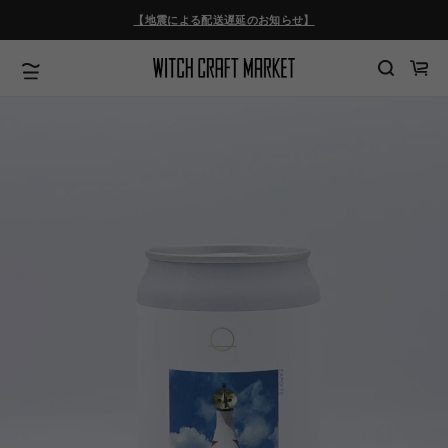
ツ
【地震による配送遅延のお知らせ】
に
進
む
カ
ー
ト