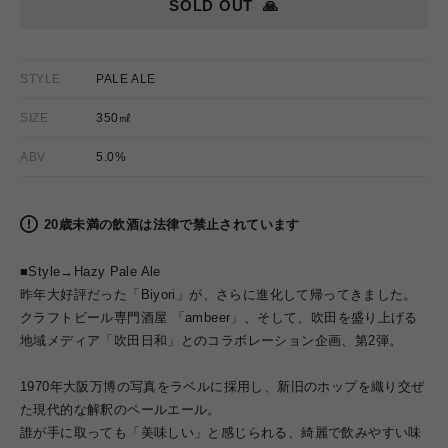
SOLD OUT
🙏
STYLE
PALE ALE
SIZE
350㎖
ABV
5.0%
20歳未満の飲酒は法律で禁止されています
■Style→Hazy Pale Ale
昨年大好評だった「Biyori」が、さらに進化して帰ってきました。
クラフトビール専門酒屋 「ambeer」、そして、吹田を盛り上げる
地域メディア「吹田日和」とのコラボレーション企画、第2弾。
1970年大阪万博の写真をラベルに採用し、新旧のホップを織り交ぜ
た現代的な解釈のペールエール。
誰が手に取っても「美味しい」と感じられる、綺麗で飲みやすい味