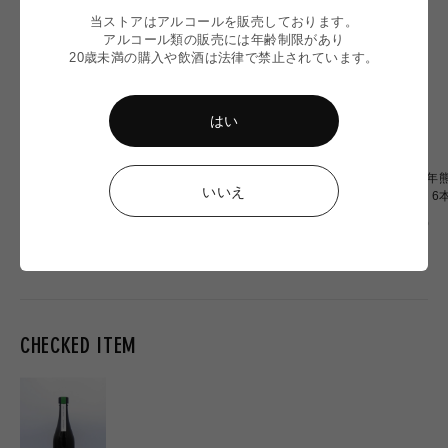
当ストアはアルコールを販売しております。
アルコール類の販売には年齢制限があり
20歳未満の購入や飲酒は法律で禁止されています。
はい
【令和8年熊本地震】
〈令和8年熊本地震〉ミード
〈令和8年熊
いいえ
Omochiちゃんコラボグラス
2本 応援セット
OF OZU 
応援販売
通
通
通
¥2,900
¥6,900
¥20,000
常
常
常
価
価
価
格
格
格
CHECKED ITEM