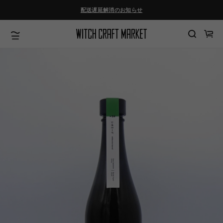
ツ
配送遅延解消のお知らせ
に
進
む
カ
ー
ト