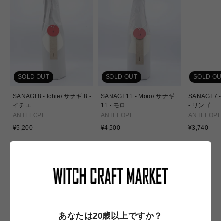
SOLD OUT
SOLD OUT
SOLD OU
SANAGI 8 - Ichie/ サナギ 8 -
SANAGI 11 - Moro/ サナギ
SANAGI 7 
イチエ
11 - モロ
- リンゴ
ANTELOPE
ANTELOPE
ANTELOP
通
通
通
¥5,200
¥4,500
¥3,740
常
常
常
価
価
価
格
格
格
NEW IN
あなたは20歳以上ですか？