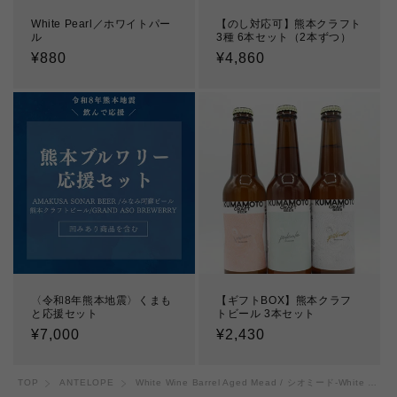
White Pearl／ホワイトパー
【のし対応可】熊本クラフト
ル
3種 6本セット（2本ずつ）
通
¥880
通
¥4,860
常
常
価
価
格
格
〈令和8年熊本地震〉くまも
【ギフトBOX】熊本クラフ
と応援セット
トビール 3本セット
通
¥7,000
通
¥2,430
常
常
価
価
TOP
ANTELOPE
White Wine Barrel Aged Mead / シオミード-White Wine Barrel-
格
格