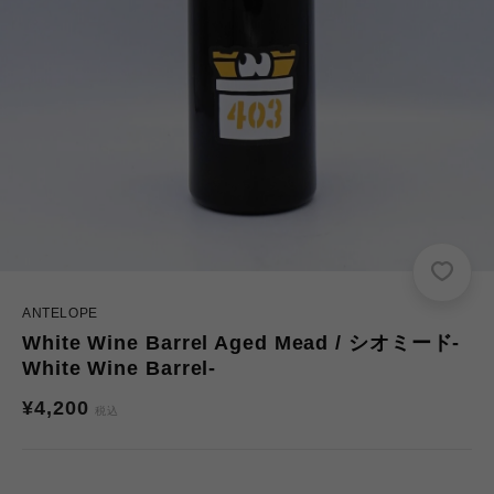
ANTELOPE
White Wine Barrel Aged Mead / シオミード-
White Wine Barrel-
通
¥4,200
税込
常
価
格