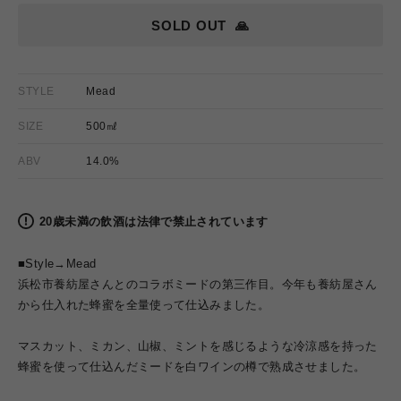
SOLD OUT
🙏
STYLE
Mead
SIZE
500㎖
ABV
14.0%
20歳未満の飲酒は法律で禁止されています
■Style→Mead
浜松市養紡屋さんとのコラボミードの第三作目。今年も養紡屋さん
から仕入れた蜂蜜を全量使って仕込みました。
マスカット、ミカン、山椒、ミントを感じるような冷涼感を持った
蜂蜜を使って仕込んだミードを白ワインの樽で熟成させました。