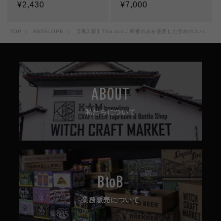
通
¥2,430
通
¥7,000
常
常
価
価
TOP
ANTELOPE
【再入荷】This is it / 蜂蜜のみを使用した甘めのスパークリングミード
格
格
ABOUT
私たちについて
BtoB
業務販売について