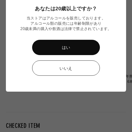
あなたは20歳以上ですか？
当ストアはアルコールを販売しております。
アルコール類の販売には年齢制限があり
20歳未満の購入や飲酒は法律で禁止されています。
はい
いいえ
【令和8年熊本地震】
〈令和8年熊本地震〉ミード
〈令和8年熊
Omochiちゃんコラボグラス
2本 応援セット
OF OZU 
応援販売
通
通
通
¥2,900
¥6,900
¥20,000
常
常
常
価
価
価
格
格
格
CHECKED ITEM