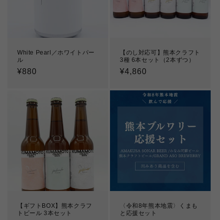
White Pearl／ホワイトパー
【のし対応可】熊本クラフト
ル
3種 6本セット（2本ずつ）
通
¥880
通
¥4,860
常
常
価
価
格
格
【ギフトBOX】熊本クラフ
〈令和8年熊本地震〉くまも
トビール 3本セット
と応援セット