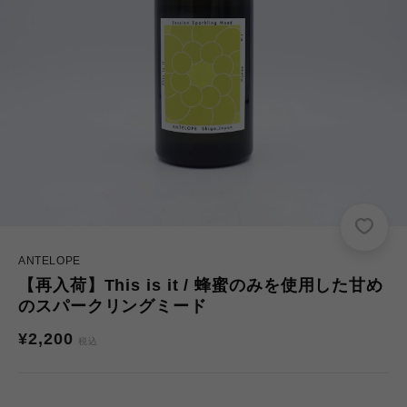
ANTELOPE
【再入荷】This is it / 蜂蜜のみを使用した甘め
のスパークリングミード
通
¥2,200
税込
常
価