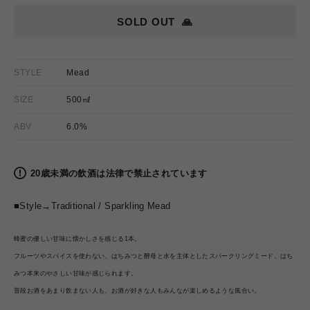
格
SOLD OUT
🙏
STYLE
Mead
SIZE
500㎖
ABV
6.0%
20歳未満の飲酒は法律で禁止されています
■Style→
Traditional /
Sparkling Mead
蜂蜜の優しい甘味に懐かしさを感じる1本。
フルーツやスパイスを使わない、はちみつと酵母と水を主体としたスパークリングミード。はち
みつ本来のやさしい甘味が感じられます
。
普段お酒をあまり飲まない人も、お酒が好きな人もみんなが楽しめるような風合い。