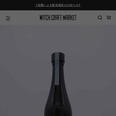
ツ
【地震による配送遅延のお知らせ】
に
進
む
カ
ー
ト