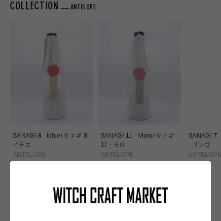
COLLECTION
ANTELOPE
SANAGI 8 - Ichie/ サナギ 8 -
SANAGI 11 - Moro/ サナギ
SANAGI 7 
イチエ
11 - モロ
- リンゴ
ANTELOPE
ANTELOPE
ANTELOP
通
通
通
¥5,200
¥4,500
¥3,740
常
常
常
価
価
価
格
格
格
NEW IN