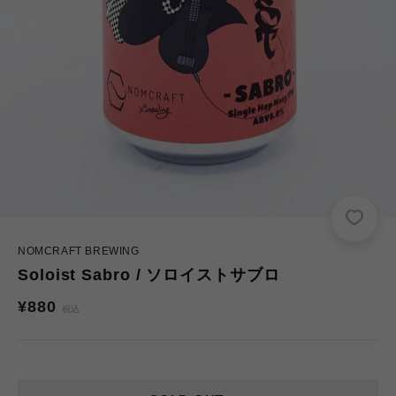
NOMCRAFT BREWING
Soloist Sabro / ソロイストサブロ
通
¥880
税込
常
価
格