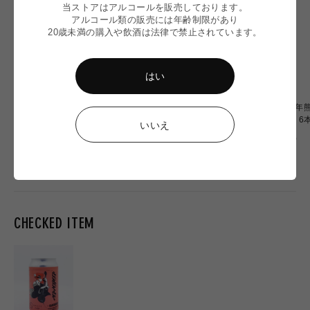
当ストアはアルコールを販売しております。
アルコール類の販売には年齢制限があり
20歳未満の購入や飲酒は法律で禁止されています。
はい
【令和8年熊本地震】
〈令和8年熊本地震〉ミード
〈令和8年熊
Omochiちゃんコラボグラス
2本 応援セット
OF OZU 
いいえ
応援販売
通
通
通
¥2,900
¥6,900
¥20,000
常
常
常
価
価
価
格
格
格
CHECKED ITEM