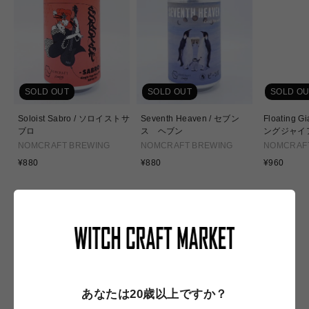
SOLD OUT
SOLD OUT
SOLD OU
Soloist Sabro / ソロイストサ
Seventh Heaven / セブン
Floating 
ブロ
ス ヘブン
ングジャイ
NOMCRAFT BREWING
NOMCRAFT BREWING
NOMCRAF
通
通
通
¥880
¥880
¥960
常
常
常
価
価
価
格
格
格
NEW IN
あなたは20歳以上ですか？