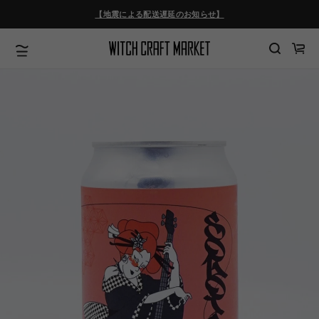
ツ
【地震による配送遅延のお知らせ】
に
進
む
カ
ー
ト