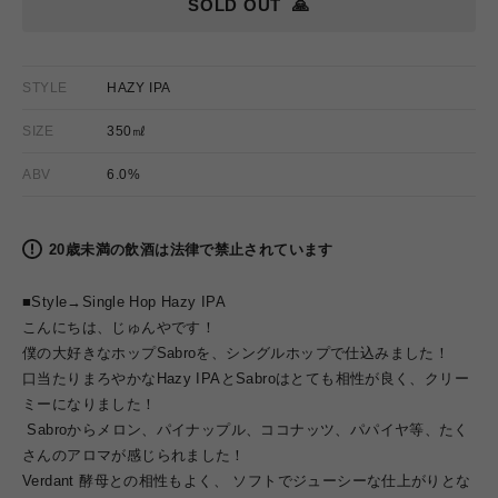
SOLD OUT
🙏
STYLE
HAZY IPA
SIZE
350㎖
ABV
6.0%
20歳未満の飲酒は法律で禁止されています
■Style→
Single Hop Hazy IPA
こんにちは、じゅんやです！
僕の大好きなホップSabroを、シングルホップで仕込みました！
口当たりまろやかなHazy IPAとSabroはとても相性が良く、クリー
ミーになりました！
Sabroからメロン、パイナップル、ココナッツ、パパイヤ等、たく
さんのアロマが感じられました！
Verdant 酵母との相性もよく、 ソフトでジューシーな仕上がりとな