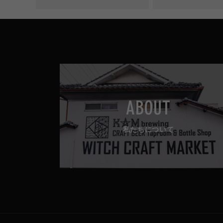
常
価
格
ABOUT
私たちについて