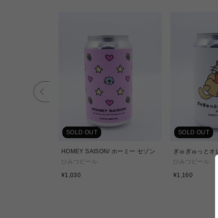
SOLD OUT
SOLD OUT
ホップアローン
HOMEY SAISON/ ホーミー セゾン
ぎゅぎゅっとオレ
ひみつビール
ひみつビール
通
通
¥1,030
¥1,160
常
常
価
価
格
格