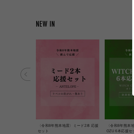
NEW IN
igravity
〈令和8年熊本地震〉ミード2本 応援
〈令和8年熊本地震
セット
OZU 6本応援セ