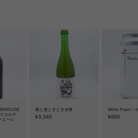
ARMHOUSE
畑と麦ときどき女将
White Pear
ックスカルチ
通
¥3,340
通
¥880
ーエール
常
常
価
価
格
格