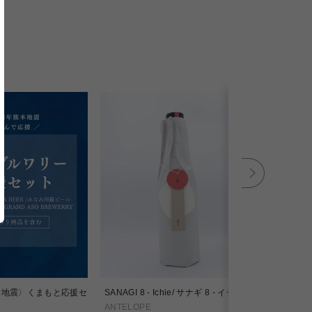
本地震〉くまもと応援セ
SANAGI 8 - Ichie/ サナギ 8 - イチエ
SANAGI 11
ANTELOPE
ANTELOPE