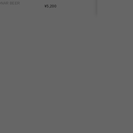
ONAR BEER
通
通
¥5,200
¥4,500
常
常
価
価
格
格