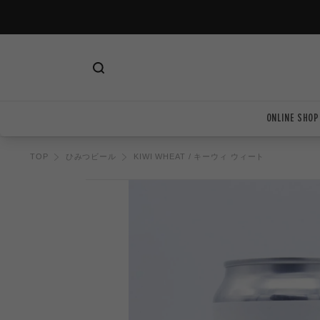
ツ
に
進
む
ONLINE SHOP
TOP
ひみつビール
KIWI WHEAT / キーウィ ウィート