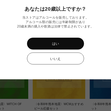
あなたは20歳以上ですか？
当ストアはアルコールを販売しております。
アルコール類の販売には年齢制限があり
20歳未満の購入や飲酒は法律で禁止されています。
はい
いいえ
〉WITCH OF
〈令和8年熊本地震〉WCMおすすめ
〈令和8年熊
ット
ビール応援セット
ット