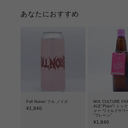
あなたにおすすめ
Full Noise/ フル ノイズ
MIX CULTURE F
ALE"Plain"/ ミ
通
¥1,840
ャー ワイルドサワ
常
“プレーン”
価
通
¥1,840
格