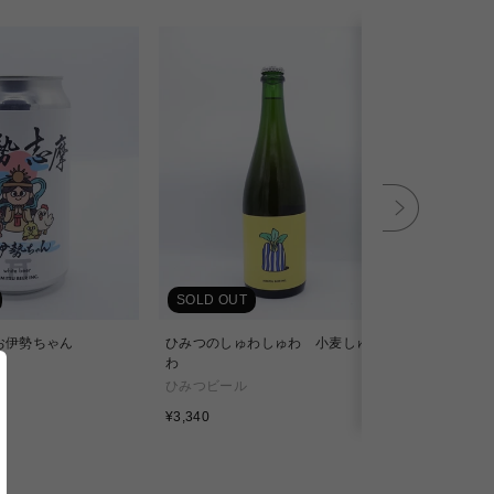
SOLD OUT
SOLD OU
/ お伊勢ちゃん
ひみつのしゅわしゅわ 小麦しゅわ
ひみつのし
わ
う
ひみつビール
ひみつビー
通
通
¥3,340
¥2,420
常
常
価
価
格
格