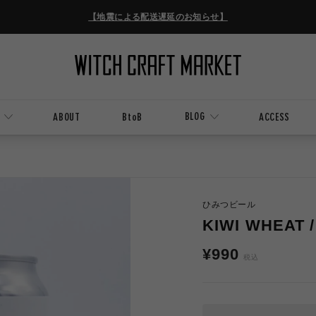
【地震による配送遅延のお知らせ】
BLOG
ABOUT
BtoB
ACCESS
ひみつビール
KIWI WHEA
通
¥990
税込
常
価