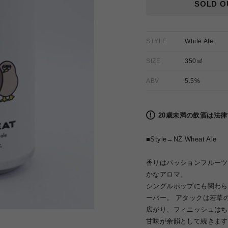
格
SOLD O
STYLE
White Ale
SIZE
350㎖
ABV
5.5%
20歳未満の飲酒は法
■Style→
NZ Wheat Ale
香りはパッションフルーツ
かなアロマ。
シングルホップにも関わら
ーバー。 アタックは若草
広がり、フィニッシュはち
甘味が余韻として続きます