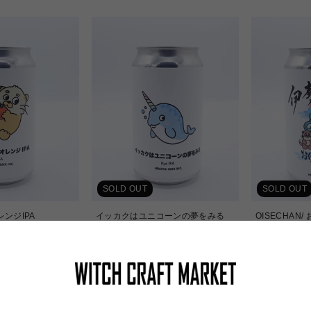
SOLD OUT
SOLD OUT
ンジIPA
イッカクはユニコーンの夢をみる
OISECHAN
ひみつビール
ひみつビール
通
通
¥1,030
¥1,030
常
常
価
価
格
格