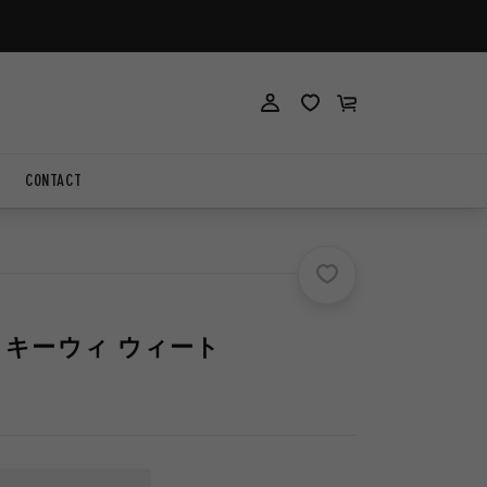
ロ
ロ
カ
グ
グ
ー
イ
イ
ト
ン
ン
CONTACT
T / キーウィ ウィート