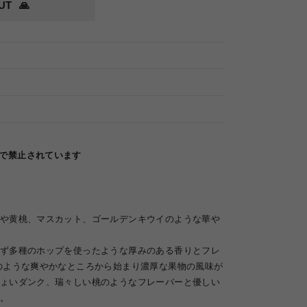
UT
🙏
律で禁止されています
や黄桃、マスカット、ゴールデンキウイのような華や
ず多種のホップを使ったような厚みのある香りとフレ
のような爽やかなところから始まり濃厚な果物の風味が
ょいダンク、瑞々しい桃のようなフレーバーと優しい
。