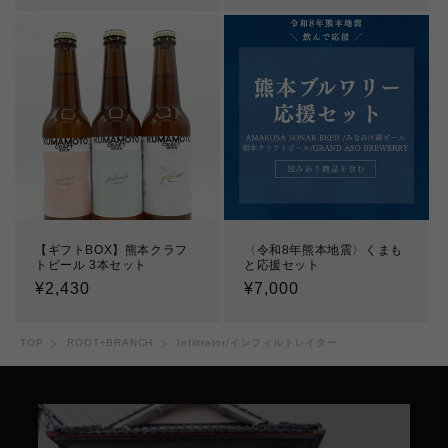
価
価
格
格
【ギフトBOX】熊本クラフ
〈令和8年熊本地震〉くまも
トビール 3本セット
と応援セット
通
¥2,430
通
¥7,000
常
常
価
価
TOP
ROOT+BRANCH
Infiltrator/インフィルトレイター
格
格