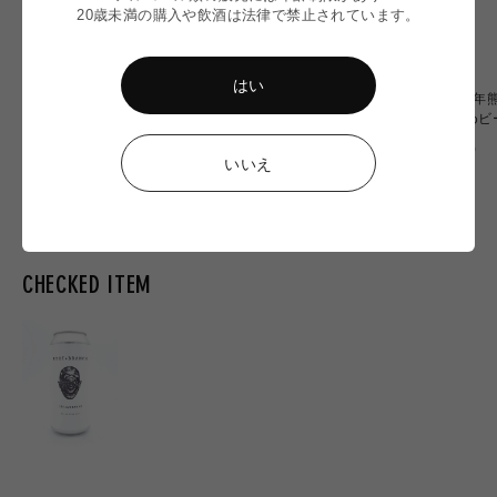
20歳未満の購入や飲酒は法律で禁止されています。
はい
〈令和8年熊本地震〉ミード
〈令和8年熊本地震〉WITCH
〈令和8年
2本 応援セット
OF OZU 6本応援セット
おすすめビ
通
通
通
¥6,900
¥20,000
¥10,000
いいえ
常
常
常
価
価
価
格
格
格
CHECKED ITEM