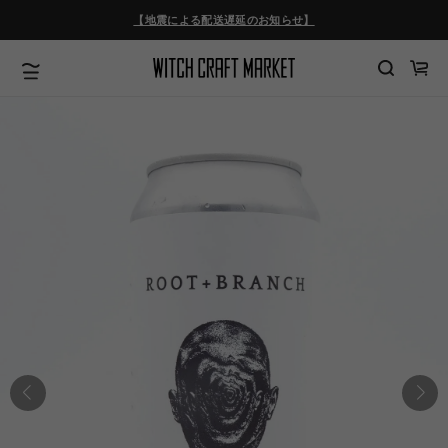
ツ
【地震による配送遅延のお知らせ】
に
進
む
カ
ー
ト