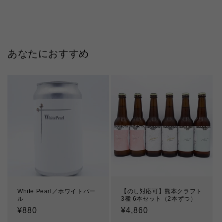
あなたにおすすめ
White Pearl／ホワイトパー
【のし対応可】熊本クラフト
ル
3種 6本セット（2本ずつ）
通
¥880
通
¥4,860
常
常