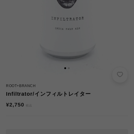
ROOT+BRANCH
Infiltrator/インフィルトレイター
通
¥2,750
税込
常
価
格