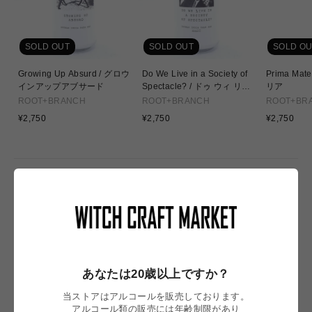
SOLD OUT
SOLD OUT
SOLD OU
Growing Up Absurd / グロウ
Do We Live in a Society of
Prima Materia / 
インアップアブサード
Spectacle? / ドゥ ウィ リブ
リア
イン ア ソサエティ オブ スペ
ROOT+BRANCH
ROOT+BRANCH
ROOT+BR
クタクル？
通
通
通
¥2,750
¥2,750
¥2,750
常
常
常
価
価
価
格
格
格
NEW IN
あなたは20歳以上ですか？
当ストアはアルコールを販売しております。
アルコール類の販売には年齢制限があり