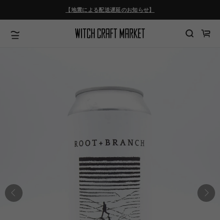
ツ
【地震による配送遅延のお知らせ】
に
進
む
カ
ー
ト