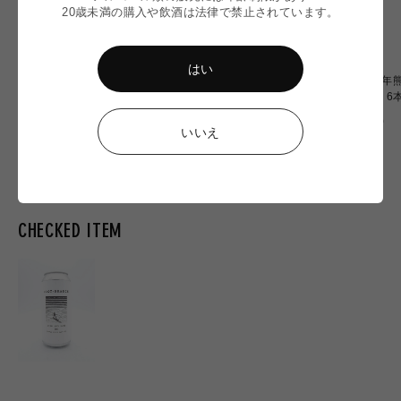
20歳未満の購入や飲酒は法律で禁止されています。
はい
【令和8年熊本地震】
〈令和8年熊本地震〉ミード
〈令和8年熊
Omochiちゃんコラボグラス
2本 応援セット
OF OZU 
応援販売
通
通
通
¥2,900
¥6,900
¥20,000
いいえ
常
常
常
価
価
価
格
格
格
CHECKED ITEM