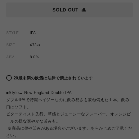
格
SOLD OUT
🙏
STYLE
IPA
SIZE
473㎖
ABV
8.0%
20歳未満の飲酒は法律で禁止されています
■Style→
New England Double IPA
ダブルIPAで特濃ヘイジーなのに飲み易さも兼ね備えた１本。飲み
口はソフト。
ビターテイスト先行、草感とジューシーなフレーバー、オレンジピ
ールの様な爽やかな苦みも。
※商品に傷や凹みがある場合がございます。あらかじめご了承くだ
さい。