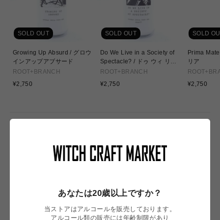
SOLD OUT
SOLD OUT
SOLD OU
Growing Up Absurd / グロウ
Do We Live in a Society of
Prima Materia / 
インアップアブサード
Spectacle? / ドゥ ウィ リブ
リア
イン ア ソサエティ オブ スペ
ROOT+BRANCH
ROOT+BRANCH
ROOT+BR
クタクル？
通
通
通
¥2,750
¥2,750
¥2,750
常
常
常
価
価
価
格
格
格
NEW IN
あなたは20歳以上ですか？
当ストアはアルコールを販売しております。
アルコール類の販売には年齢制限があり