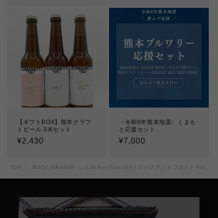
価
価
格
格
【ギフトBOX】熊本クラフ
〈令和8年熊本地震〉くまも
トビール 3本セット
と応援セット
通
¥2,430
通
¥7,000
常
常
価
価
TOP
ROOT+BRANCH
Life And Fate XIII / ライフ アンド フェイト XIII
格
格