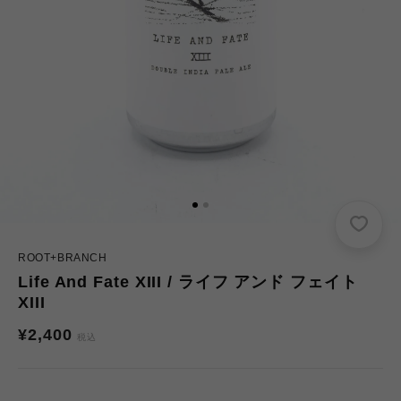
ROOT+BRANCH
Life And Fate XIII / ライフ アンド フェイト
XIII
通
¥2,400
税込
常
価