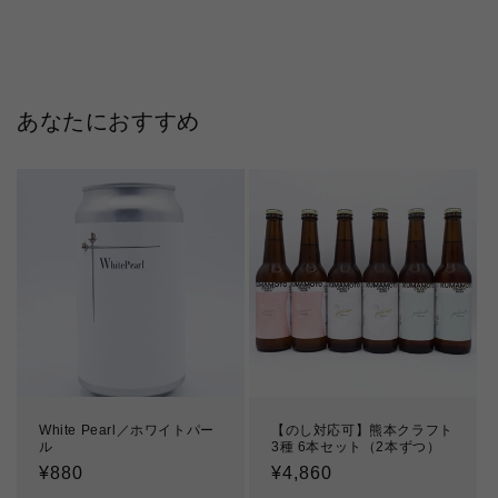
あなたにおすすめ
White Pearl／ホワイトパー
【のし対応可】熊本クラフト
ル
3種 6本セット（2本ずつ）
通
¥880
通
¥4,860
常
常