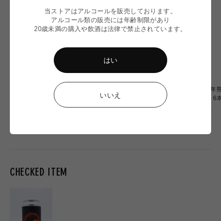
当ストアはアルコールを販売しております。
アルコール類の販売には年齢制限があり
20歳未満の購入や飲酒は法律で禁止されています。
はい
【令和8年熊本地震】
〈令和8年熊本地震〉ミード
〈令和8年熊
いいえ
Omochiちゃんコラボグラス
2本 応援セット
OF OZU 
応援販売
通
通
通
¥2,900
¥6,900
¥20,000
常
常
常
価
価
価
格
格
格
CHECKED ITEM