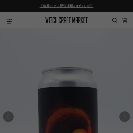
ツ
【地震による配送遅延のお知らせ】
に
進
む
カ
ー
ト