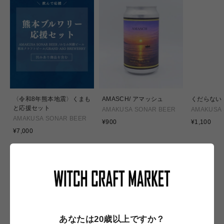
〈令和8年熊本地震〉くまも
AMASCH/ アマッシュ
くだらない
と応援セット
AMAKUSA SONAR BEER
AMAKUSA 
AMAKUSA SONAR BEER
通
通
¥900
¥1,100
通
常
常
¥7,000
常
価
価
価
格
格
格
NEW IN
あなたは20歳以上ですか？