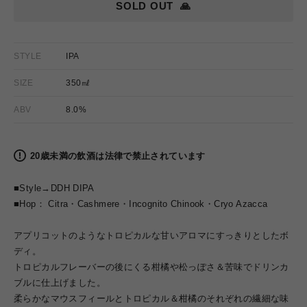
SOLD OUT
🙏
STYLE
IPA
SIZE
350㎖
ABV
8.0%
20歳未満の飲酒は法律で禁止されています
■Style→DDH DIPA
■Hop： Citra・Cashmere・Incognito Chinook・Cryo Azacca
アプリコットのようなトロピカルな甘いアロマにすっきりとしたボ
ディ。
トロピカルフレーバーの後にくる柑橘や松っぽさ＆苦味でドリンカ
ブルに仕上げました。
柔らかなマウスフィールとトロピカル＆柑橘のそれぞれの繊細な味