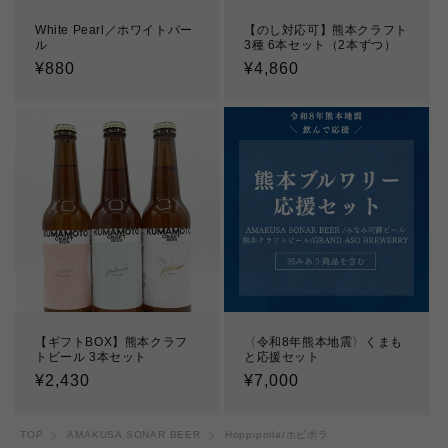
White Pearl／ホワイトパー
【のし対応可】熊本クラフト
ル
3種 6本セット（2本ずつ）
通
¥880
通
¥4,860
常
常
価
価
格
格
【ギフトBOX】熊本クラフ
〈令和8年熊本地震〉くまも
トビール 3本セット
と応援セット
通
¥2,430
通
¥7,000
常
常
価
価
TOP
AMAKUSA SONAR BEER
Hoppipolla/ホピポラ
格
格