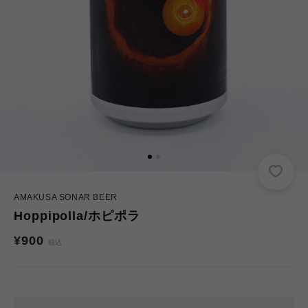
AMAKUSA SONAR BEER
Hoppipolla/ホピポラ
通
¥900
税込
常
価
格