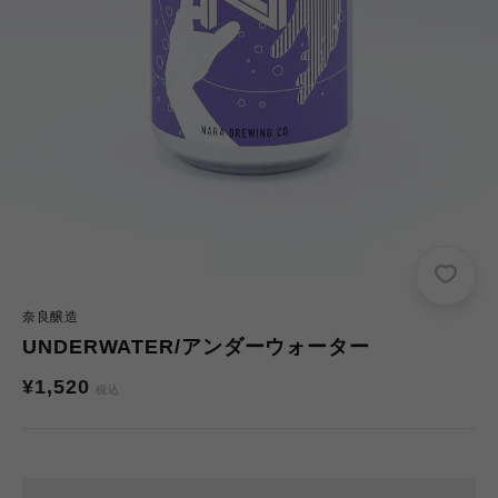
奈良醸造
UNDERWATER/アンダーウォーター
通
¥1,520
税込
常
価
格