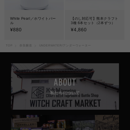
White Pearl／ホワイトパー
【のし対応可】熊本クラフト
ル
3種 6本セット（2本ずつ）
通
¥880
通
¥4,860
常
常
価
価
TOP
奈良醸造
UNDERWATER/アンダーウォーター
格
格
ABOUT
私たちについて