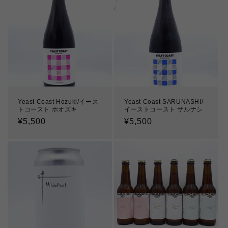
Yeast Coast Hozuki/イース
Yeast Coast SARUNASHI/
トコースト ホオズキ
イーストコースト サルナシ
通
¥5,500
通
¥5,500
常
常
価
価
格
格