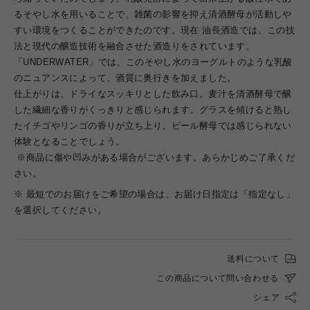
るそやし水を用いることで、雑菌の影響を抑え清酒酵母が活動しや
すい環境をつくることができたのです。現在 油長酒造では、この技
法と現代の醸造技術を融合させた酒造りをされています。
「UNDERWATER」では、このそやし水のヨーグルトのような乳酸
のニュアンスによって、酒質に奥行きを加えました。
仕上がりは、ドライなスッキリとした飲み口。麦汁を清酒酵母で醸
した繊細な香りがくっきりと感じられます。グラスを傾けると熟し
たイチゴやリンゴの香りが立ち上り、ビール酵母では感じられない
体験となることでしょう。
※商品に傷や凹みがある場合がございます。あらかじめご了承くだ
さい。
※ 最短でのお届けをご希望の場合は、お届け日指定は「指定なし」
を選択してください。
送料について
この商品について問い合わせる
シェア