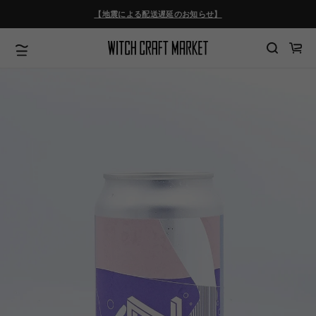
ツ
【地震による配送遅延のお知らせ】
に
進
む
カ
ー
ト