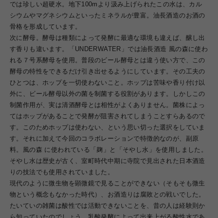
では珍しい超硬水。地下100mより汲み上げられたこの水は、カル
シウムやマグネシウムといったミネラルが豊富。油長酒造のお酒の
骨格を形成しています。
次に酵母。酵母は種類によって発酵に最適な環境も違えば、醸し出
す香りも違います。「UNDERWATER」では油長酒造 風の森に使わ
れる７号系酵母を使用。普段のビール酵母とは違う使い方で、この
酵母の特性をできるだけ引き出せるようにしています。その工夫の
ひとつは、ホップを一切使わないこと。ホップは苦味や香り付け以
外に、ビール酵母以外の菌を制菌する役割があります。しかしこの
制菌作用が、実は清酒酵母とは相性がよくありません。菌株によっ
てはホップがあることで発酵が阻害されてしまうことすらあるので
す。このためホップは使わない、という思い切った選択をしていま
す。それに加えて今回のコラボレーションで特徴的なのが、副原
料。風の森 に使われている「麹」と「そやし水」を使用しました。
そやし水は歴史が古く、室町時代中期に寺院で見出された日本酒造
りの技法でも使用されていました。
現代のように微生物を顕微鏡で見ることができない（そもそも微生
物という概念もなかった時代）、お酒造りは腐敗との戦いでした。
たいていの雑菌は酸性では活動できないことを、昔の人は経験則か
ら知っていたのでしょう。乳酸発酵によって出来上がる酸性水であ