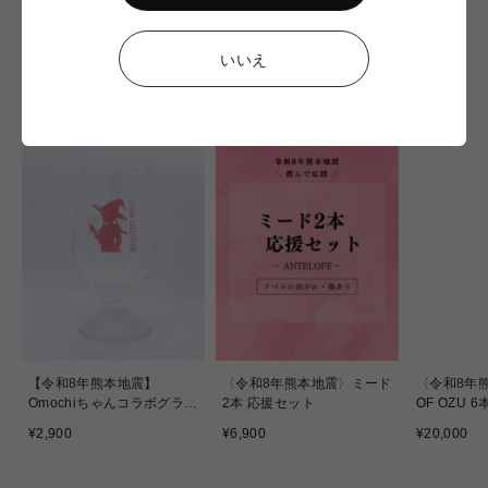
常
常
価
価
価
格
格
格
いいえ
NEW IN
【令和8年熊本地震】
〈令和8年熊本地震〉ミード
〈令和8年熊
Omochiちゃんコラボグラス
2本 応援セット
OF OZU 
応援販売
通
通
通
¥2,900
¥6,900
¥20,000
常
常
常
価
価
価