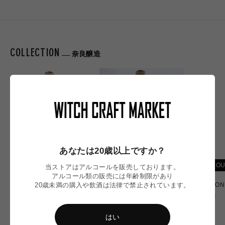
COLLECTION
奈良醸造
あなたは20歳以上ですか？
SOLD OUT
SOLD OUT
SOLD OU
当ストアはアルコールを販売しております。
アルコール類の販売には年齢制限があり
20歳未満の購入や飲酒は法律で禁止されています。
INTEGRAL B／インテグラル
INTEGRAL／インテグラル
FUNCTION 
B 2025
2025
奈良醸造
奈良醸造
奈良醸造
通
¥900
通
通
常
はい
¥3,440
¥2,900