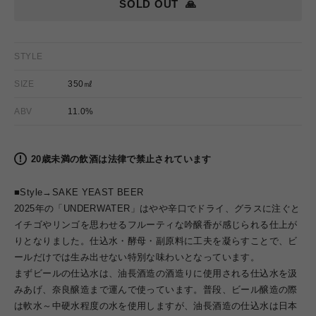
SOLD OUT
🙏
STYLE
SIZE
350㎖
ABV
11.0%
20歳未満の飲酒は法律で禁止されています
■Style→
SAKE YEAST BEER
2025年の「UNDERWATER」はやや辛口でドライ、グラスに注ぐと
イチゴやリンゴを思わせるフルーティな吟醸香が感じられる仕上が
りとなりました。仕込水・酵母・副原料に工夫を凝らすことで、ビ
ールだけでは生み出せない特別な味わいとなっています。
まずビールの仕込水は、油長酒造の酒造りに使用される仕込水を汲
みあげ、奈良醸造まで運んで使っています。普段、ビール醸造の際
は軟水～中硬水程度の水を使用しますが、油長酒造の仕込水は日本