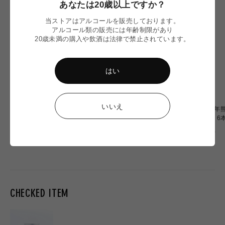
あなたは20歳以上ですか？
当ストアはアルコールを販売しております。
アルコール類の販売には年齢制限があり
20歳未満の購入や飲酒は法律で禁止されています。
はい
いいえ
【令和8年熊本地震】
〈令和8年熊本地震〉ミード
〈令和8年熊
Omochiちゃんコラボグラス
2本 応援セット
OF OZU 
応援販売
通
通
通
¥2,900
¥6,900
¥20,000
常
常
常
価
価
価
格
格
格
CHECKED ITEM