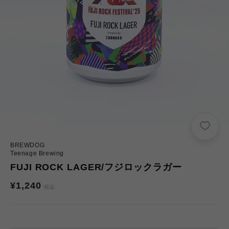
BREWDOG
Teenage Brewing
FUJI ROCK LAGER/フジロックラガー
通
¥1,240
税込
常
価
格