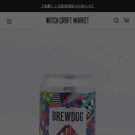
ツ
【地震による配送遅延のお知らせ】
に
進
む
カ
ー
ト