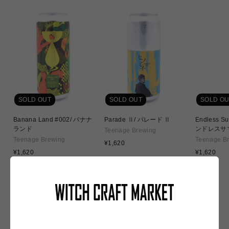
SOLD OUT
SOLD OUT
SOLD OU
Banana Land #002/ バナナ
Parade Ⅱ/ パレード Ⅱ
Endless S
ランド
ンドレスサ
Teenage Brewing
Teenage Brewing
Teenage B
通
¥1,620
通
常
通
¥1,620
¥1,620
常
価
常
価
格
価
格
格
NEW IN