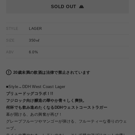
SOLD OUT
🙏
STYLE
LAGER
SIZE
350㎖
ABV
6.0%
20歳未満の飲酒は法律で禁止されています
■Style→
DDH West Coast Lager
ブリュードッグコラボ！!!
フジロック向け醸造の華やか青々しく爽快。
何杯でも飲み進めたくなるDDHウェストコーストラガー
幕が開ける、あの興奮が再び！
グレープフルーツやマンゴーが弾ける、フルーティーな香りのウェ
ーブ。