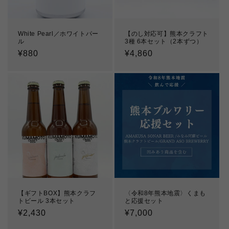
White Pearl／ホワイトパー
【のし対応可】熊本クラフト
ル
3種 6本セット（2本ずつ）
通
¥880
通
¥4,860
常
常
価
価
格
格
【ギフトBOX】熊本クラフ
〈令和8年熊本地震〉くまも
トビール 3本セット
と応援セット
通
¥2,430
通
¥7,000
常
常