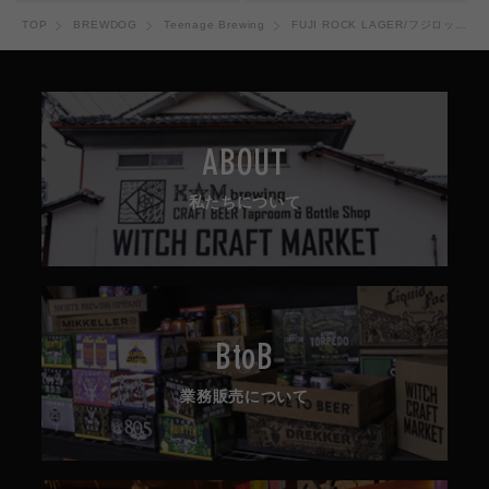
価
価
TOP
BREWDOG
Teenage Brewing
FUJI ROCK LAGER/フジロックラガー
格
格
ABOUT
私たちについて
BtoB
業務販売について