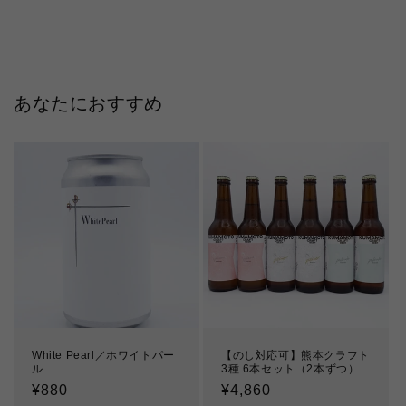
あなたにおすすめ
White Pearl／ホワイトパー
【のし対応可】熊本クラフト
ル
3種 6本セット（2本ずつ）
通
¥880
通
¥4,860