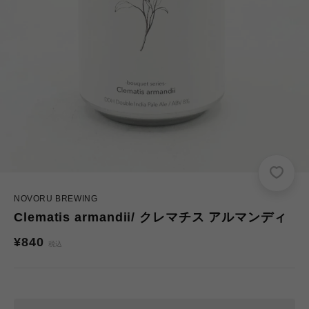
NOVORU BREWING
Clematis armandii/ クレマチス アルマンディ
通
¥840
税込
常
価
格