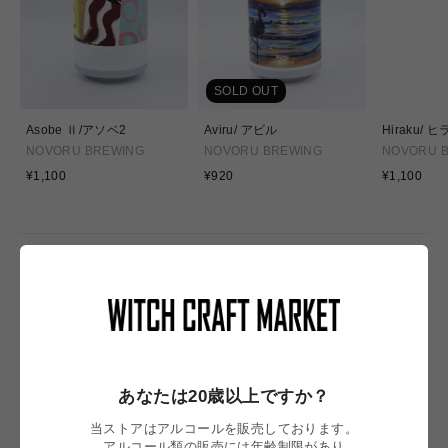
SOLD OUT
Asobe Ⅱ/アソベ2
Aviru/ アビル
Hiraku/ 
NOVORU BREWING
NOVORU BREWING
NOVORU 
通
通
通
¥1,100
¥920
¥1,100
常
常
常
価
価
価
格
格
格
NEW IN
あなたは20歳以上ですか？
当ストアはアルコールを販売しております。
アルコール類の販売には年齢制限があり