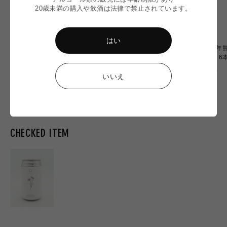
20歳未満の購入や飲酒は法律で禁止されています。
はい
【令和8年熊本地震】
〈令和8年熊本地震〉ミード
〈令和8年熊
Omochiちゃんコラボグラス
2本 応援セット
OF OZU 
応援販売
通
通
通
¥2,900
¥6,900
¥20,000
いいえ
常
常
常
価
価
価
格
格
格
CHECKED ITEM