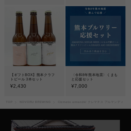
常
常
価
価
格
格
【ギフトBOX】熊本クラフ
〈令和8年熊本地震〉くまも
トビール 3本セット
と応援セット
通
¥2,430
通
¥7,000
常
常
価
価
TOP
NOVORU BREWING
Clematis armandii/ クレマチス アルマンディ
格
格