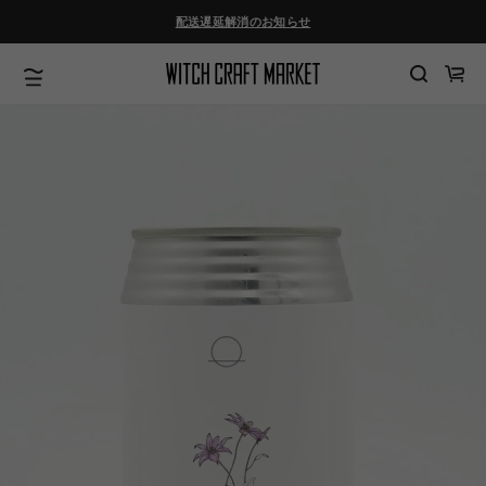
ツ
配送遅延解消のお知らせ
に
進
む
カ
ー
ト