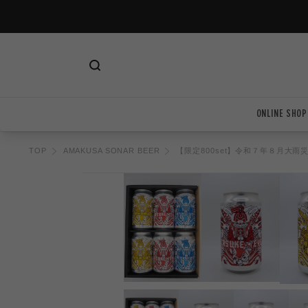
ツ
に
進
む
ONLINE SHOP
TOP
AMAKUSA SONAR BEER
【限定800set】令和７年８月大雨災害