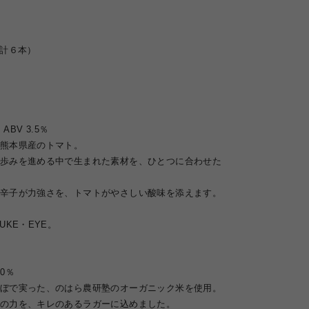
２ （計６本）
e ABV 3.5％
熊本県産のトマト。
歩みを進める中で生まれた素材を、ひとつに合わせた
辛子が力強さを、トマトがやさしい酸味を添えます。
。
UKE・EYE。
.0％
ぼで実った、のはら農研塾のオーガニック米を使用。
の力を、キレのあるラガーに込めました。