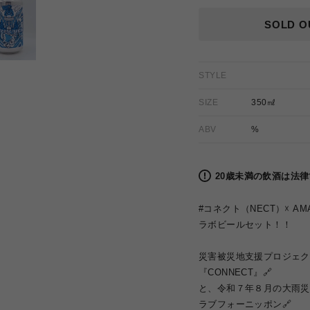
価
格
SOLD O
STYLE
SIZE
350㎖
ABV
%
20歳未満の飲酒は法
#コネクト（NECT）☓ AMA
ラボビールセット！！
災害被災地支援プロジェク
『CONNECT』🔗
と、令和７年８月の大雨災
ラブフォーニッポン🔗