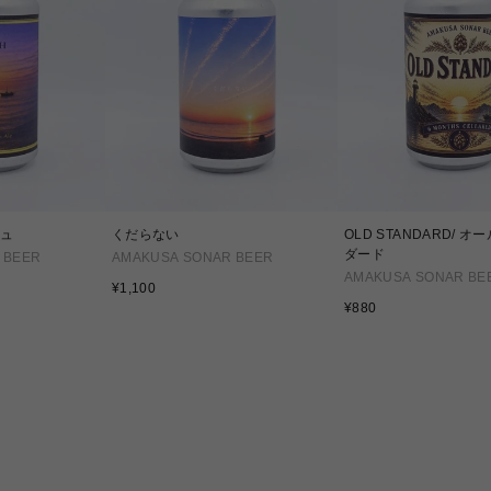
シュ
くだらない
OLD STANDARD/ オ
ダード
 BEER
AMAKUSA SONAR BEER
AMAKUSA SONAR BE
通
¥1,100
常
通
¥880
価
常
格
価
格