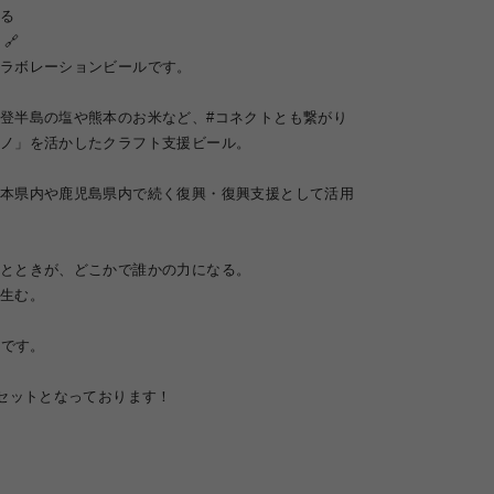
る
 🔗
ラボレーションビールです。
登半島の塩や熊本のお米など、#コネクトとも繋がり
ノ」を活かしたクラフト支援ビール。
本県内や鹿児島県内で続く復興・復興支援
として
活用
とときが、どこかで誰かの力になる。
生む。
ERです。
0セットとなっております！