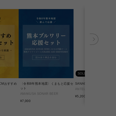
SOLD OUT
CMおすすめ
〈令和8年熊本地震〉くまもと応援セ
SANAGI 8 - Ichie/ サナギ 
ット
ANTELOPE
AMAKUSA SONAR BEER
通
¥5,200
通
常
¥7,000
常
価
価
格
格