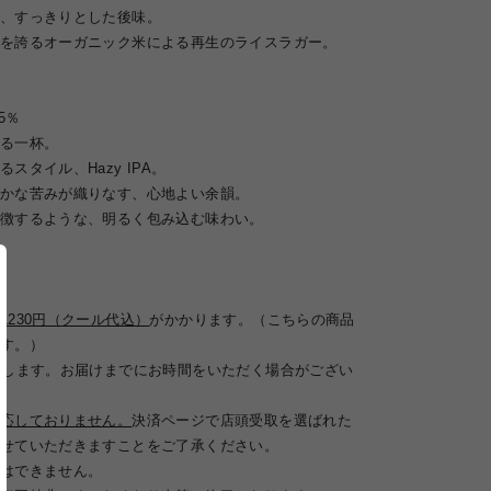
、すっきりとした後味。
を誇るオーガニック米による再生のライスラガー。
.5％
る一杯。
スタイル、Hazy IPA。
かな苦みが織りなす、心地よい余韻。
徴するような、明るく包み込む味わい。
1230円（クール代込）
がかかります。（こちらの商品
す。）
たします。お届けまでにお時間をいただく場合がござい
。
応しておりません。
決済ページで店頭受取を選ばれた
せていただきますことをご了承ください。
はできません。