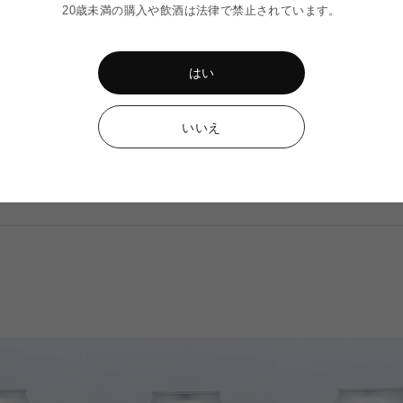
※木のしおりは数量限定の
20歳未満の購入や飲酒は法律で禁止されています。
※商品に傷や凹みがある場
※ 最短でのお届けをご希
はい
ださい。
いいえ
送料に