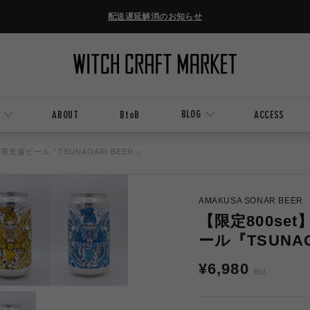
配送遅延解消のお知らせ
BLOG
ABOUT
BtoB
ACCESS
支援ビール『TSUNAGARI BEER 』
AMAKUSA SONAR BEER
【限定800s
ール『TSUNAG
通
¥6,980
税込
常