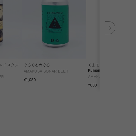
ールド スタン
ぐるぐるめぐる
くまモンのクラフトコーラ/
Kumamon Craft Cola
AMAKUSA SONAR BEER
ER
AMAKUSA SONAR BEER
通
¥1,080
常
通
¥600
価
常
格
価
格