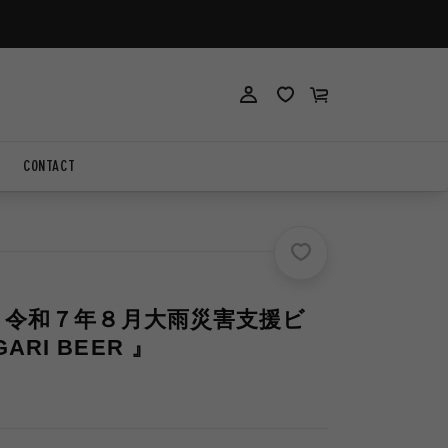
ロ
ロ
カ
グ
グ
ー
イ
イ
ト
ン
ン
CONTACT
et】令和７年８月大雨災害支援ビ
ARI BEER 』