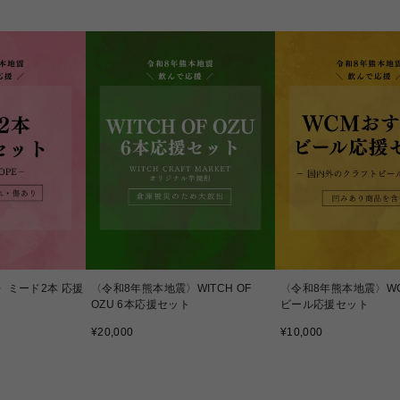
〉ミード2本 応援
〈令和8年熊本地震〉WITCH OF
〈令和8年熊本地震〉W
OZU 6本応援セット
ビール応援セット
通
通
¥20,000
¥10,000
常
常
価
価
格
格