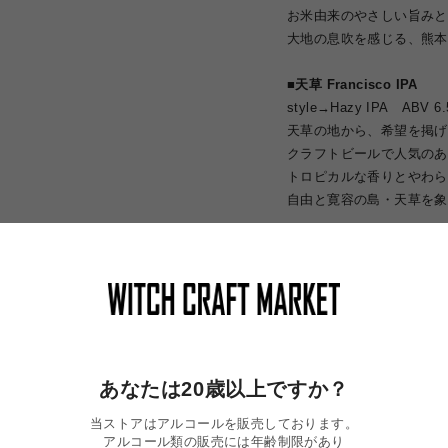
お米由来のやさしい旨みと
大地の息吹を感じる、熊本
■天草 Francisco IPA
style→Hazy IPA ABV 6
天草の地から、希望を掲げ
クラフトビールで人気のある
トロピカルな香りとやわら
自由と寛容の島・天草を象
※
１セットあたり送料一律
は特別送料となっておりま
※11月下旬〜順次発送い
ます。予めご了承ください
※この商品は
店頭受取に対
あなたは20歳以上ですか？
場合、別途配送料を請求さ
当ストアはアルコールを販売しております。
※代金引換、また着日指定
アルコール類の販売には年齢制限があり