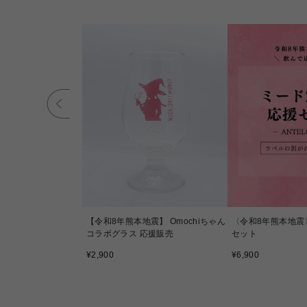
【令和8年熊本地震】 Omochiちゃん
〈令和8年熊本地震
コラボグラス 応援販売
セット
通
通
¥2,900
¥6,900
常
常
価
価
格
格