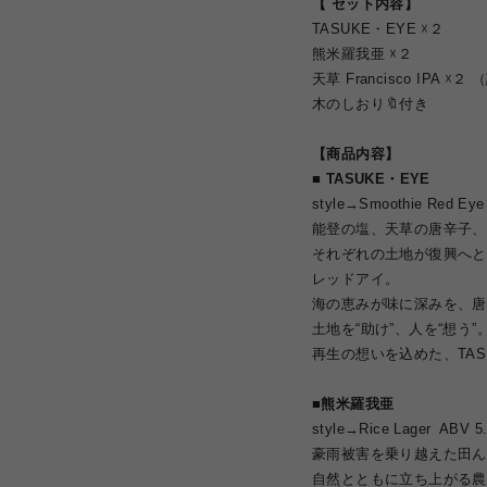
【
セット内容
】
TASUKE・EYE ☓２
熊米羅我亜 ☓２
天草 Francisco IPA ☓
木のしおり🔖付き
【商品内容】
■
TASUKE・EYE
style→Smoothie Red Ey
能登の塩、天草の唐辛子、
それぞれの土地が復興へと
レッドアイ。
海の恵みが味に深みを、唐
土地を“助け”、人を“想う”
再生の想いを込めた、TAS
■熊米羅我亜
style→Rice Lager ABV 5
豪雨被害を乗り越えた田ん
自然とともに立ち上がる農