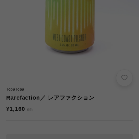
TopaTopa
Rarefaction／ レアファクション
通
¥1,160
税込
常
価
格