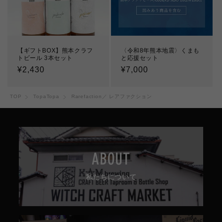
【ギフトBOX】熊本クラフ
〈令和8年熊本地震〉くまも
トビール 3本セット
と応援セット
通
¥2,430
通
¥7,000
常
常
価
価
TOP
TopaTopa
Rarefaction／ レアファクション
格
格
ABOUT
私たちについて