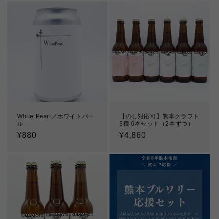
White Pearl／ホワイトパー
【のし対応可】熊本クラフト
ル
3種 6本セット（2本ずつ）
通
¥880
通
¥4,860
常
常
価
価
格
格