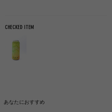
常
常
常
価
価
価
格
格
格
CHECKED ITEM
あなたにおすすめ