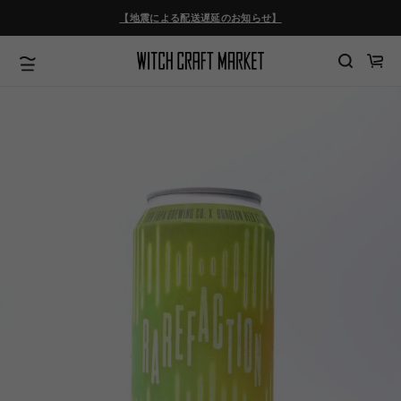
ツ
【地震による配送遅延のお知らせ】
に
進
む
カ
ー
ト