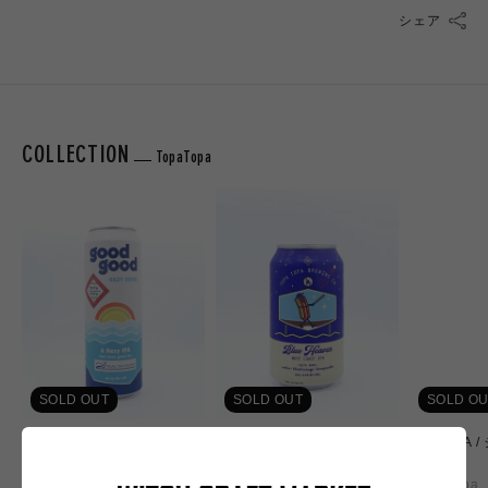
シェア
COLLECTION
TopaTopa
SOLD OUT
SOLD OUT
SOLD OU
Good Good / グッドグッド
Blue Heaven / ブルーヘヴン
JBC XPA
XPA
TopaTopa
TopaTopa
TopaTopa