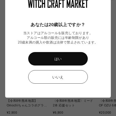
通
通
¥1,780
¥1,070
常
常
通
¥1,390
価
価
常
格
格
価
格
あなたは20歳以上ですか？
NEW IN
当ストアはアルコールを販売しております。
アルコール類の販売には年齢制限があり
20歳未満の購入や飲酒は法律で禁止されています。
はい
いいえ
【令和8年熊本地震】
〈令和8年熊本地震〉ミード
〈令和8年熊
Omochiちゃんコラボグラス
2本 応援セット
OF OZU 
応援販売
通
通
通
¥2,900
¥6,900
¥20,000