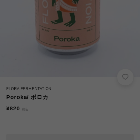
FLORA FERMENTATION
Poroka/ ポロカ
通
¥820
税込
常
価
格