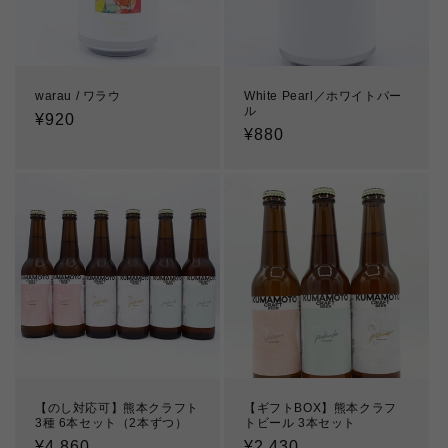
warau / ワラウ
White Pearl／ホワイトパー
ル
通
¥920
通
¥880
常
常
価
価
格
格
【のし対応可】熊本クラフト
【ギフトBOX】熊本クラフ
3種 6本セット（2本ずつ）
トビール 3本セット
通
¥4,860
通
¥2,430