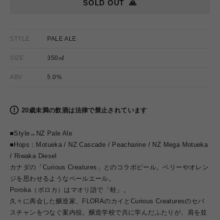
SOLD OUT
🙏
STYLE
PALE ALE
SIZE
350㎖
ABV
5.0%
20歳未満の飲酒は法律で禁止されています
■Style→NZ Pale Ale
■Hops：Motueka / NZ Cascade / Peacharine / NZ Mega Motueka
/ Riwaka Diesel
カナダの「Curious Creatures」とのコラボビール。ベリーやオレン
ジを思わせるようなペールエール。
Poroka（ポロカ）はマオリ語で「蛙」。
久々に再会した醸造家、FLORAのカイとCurious Creaturesのセバ
スチャンをつなぐ案内役。醸造学校で共に学んだふたりが、肩を並