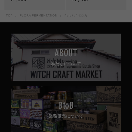
常
常
価
価
TOP
FLORA FERMENTATION
Poroka/ ポロカ
格
格
ABOUT
私たちについて
BtoB
業務販売について