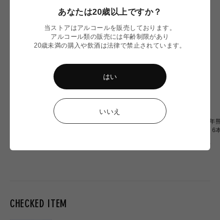
あなたは20歳以上ですか？
当ストアはアルコールを販売しております。
アルコール類の販売には年齢制限があり
20歳未満の購入や飲酒は法律で禁止されています。
はい
いいえ
【令和8年熊本地震】
〈令和8年熊本地震〉ミード
〈令和8年熊
Omochiちゃんコラボグラス
2本 応援セット
OF OZU 
応援販売
通
通
通
¥2,900
¥6,900
¥20,000
常
常
常
価
価
価
格
格
格
CHECKED ITEM