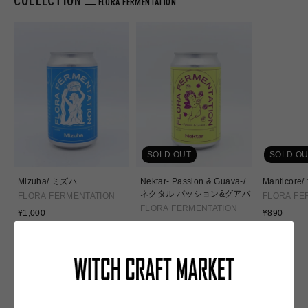
COLLECTION
FLORA FERMENTATION
SOLD OUT
SOLD OU
Mizuha/ ミズハ
Nektar- Passion & Guava-/
Manticor
ネクタル パッション&グアバ
FLORA FERMENTATION
FLORA FE
FLORA FERMENTATION
通
通
¥1,000
¥890
常
通
常
¥970
価
常
価
格
価
格
格
NEW IN