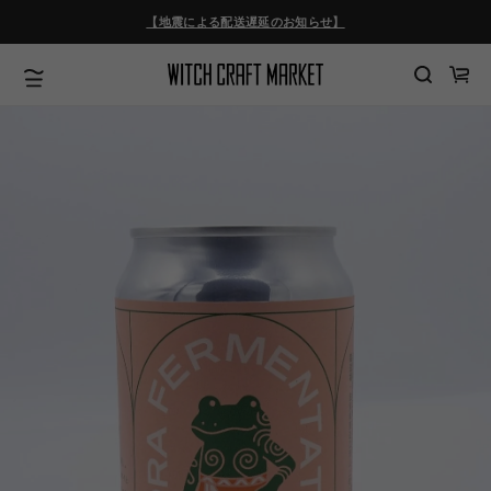
ツ
【地震による配送遅延のお知らせ】
に
進
む
カ
ー
ト