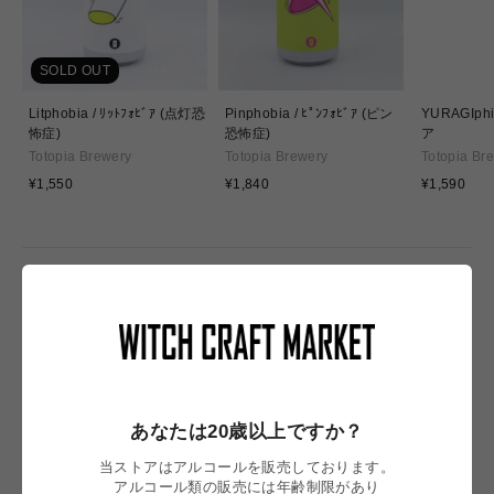
SOLD OUT
Litphobia / ﾘｯﾄﾌｫﾋﾞｱ (点灯恐
Pinphobia / ﾋﾟﾝﾌｫﾋﾞｱ (ピン
YURAGIph
怖症)
恐怖症)
ア
Totopia Brewery
Totopia Brewery
Totopia Br
通
通
通
¥1,550
¥1,840
¥1,590
常
常
常
価
価
価
格
格
格
NEW IN
あなたは20歳以上ですか？
当ストアはアルコールを販売しております。
アルコール類の販売には年齢制限があり