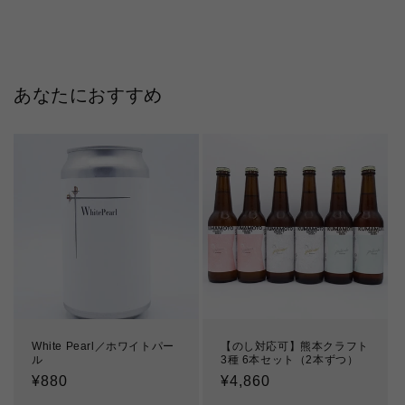
あなたにおすすめ
White Pearl／ホワイトパー
【のし対応可】熊本クラフト
ル
3種 6本セット（2本ずつ）
通
¥880
通
¥4,860
常
常