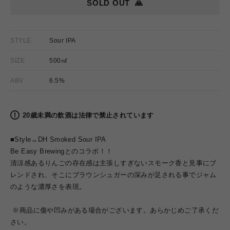
SOLD OUT
🙏
STYLE
Sour IPA
SIZE
500㎖
ABV
6.5%
20歳未満の飲酒は法律で禁止されています
■Style→DH Smoked Sour IPA
Be Easy Brewingとのコラボ！！
清涼感あるりんごの存在感は主張しすぎないスモーク香と見事にブ
レンドされ、そこにブラウンシュガーの深みが足される事でジャム
のような濃厚さを表現。
※商品に傷や凹みがある場合がございます。あらかじめご了承くだ
さい。