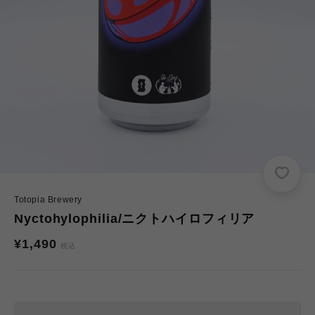
Totopia Brewery
Nyctohylophilia/ニクトハイロフィリア
通
¥1,490
税込
常
価
格