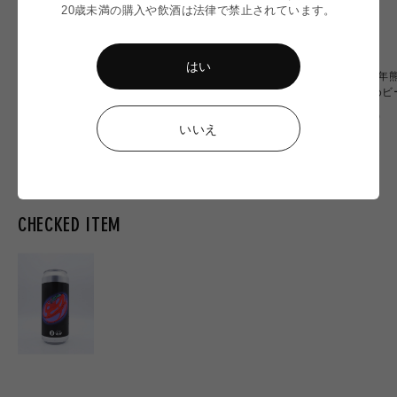
20歳未満の購入や飲酒は法律で禁止されています。
はい
〈令和8年熊本地震〉ミード
〈令和8年熊本地震〉WITCH
〈令和8年
2本 応援セット
OF OZU 6本応援セット
おすすめビ
通
通
通
¥6,900
¥20,000
¥10,000
いいえ
常
常
常
価
価
価
格
格
格
CHECKED ITEM