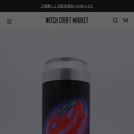
ツ
【地震による配送遅延のお知らせ】
に
進
む
カ
ー
ト