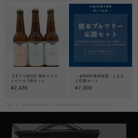
価
価
格
格
【ギフトBOX】熊本クラフ
〈令和8年熊本地震〉くまも
トビール 3本セット
と応援セット
通
¥2,430
通
¥7,000
常
常
価
価
TOP
Totopia Brewery
Nyctohylophilia/ニクトハイロフィリア
格
格