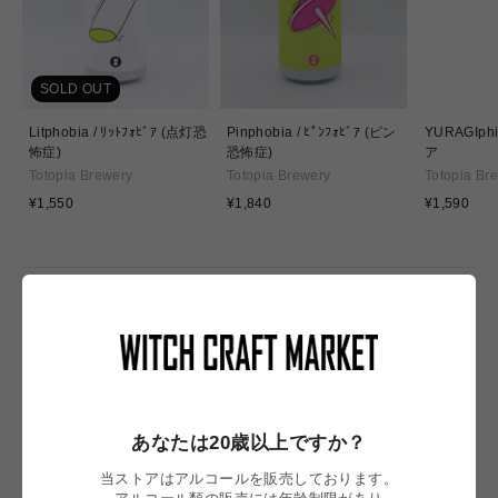
SOLD OUT
Litphobia / ﾘｯﾄﾌｫﾋﾞｱ (点灯恐
Pinphobia / ﾋﾟﾝﾌｫﾋﾞｱ (ピン
YURAGIph
怖症)
恐怖症)
ア
Totopia Brewery
Totopia Brewery
Totopia Br
通
通
通
¥1,550
¥1,840
¥1,590
常
常
常
価
価
価
格
格
格
NEW IN
あなたは20歳以上ですか？
当ストアはアルコールを販売しております。