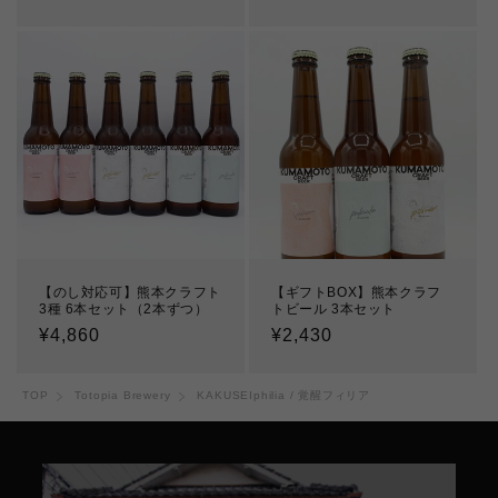
常
価
価
格
格
【のし対応可】熊本クラフト
【ギフトBOX】熊本クラフ
3種 6本セット（2本ずつ）
トビール 3本セット
通
¥4,860
通
¥2,430
常
常
価
価
TOP
Totopia Brewery
KAKUSEIphilia / 覚醒フィリア
格
格