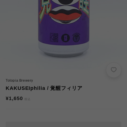
Totopia Brewery
KAKUSEIphilia / 覚醒フィリア
通
¥1,650
税込
常
価
格