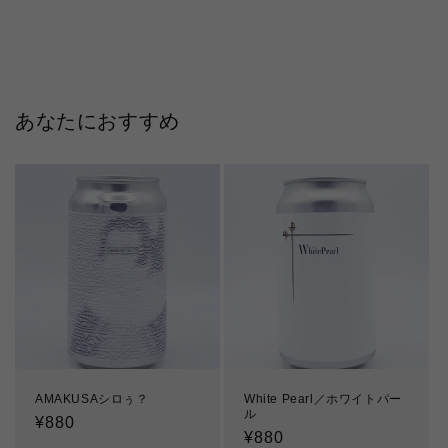
あなたにおすすめ
AMAKUSAシロぅ？
White Pearl／ホワイトパー
ル
通
¥880
通
¥880
常