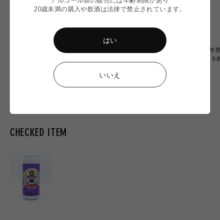
アルコール類の販売には年齢制限があり
20歳未満の購入や飲酒は法律で禁止されています。
はい
【令和8年熊本地震】
〈令和8年熊本地震〉ミード
〈令和8年熊
Omochiちゃんコラボグラス
2本 応援セット
OF OZU 
応援販売
通
通
通
¥2,900
¥6,900
¥20,000
いいえ
常
常
常
価
価
価
格
格
格
CHECKED ITEM