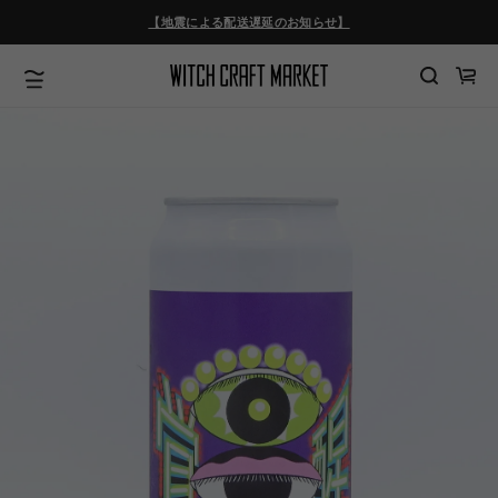
ツ
【地震による配送遅延のお知らせ】
に
進
む
カ
ー
ト