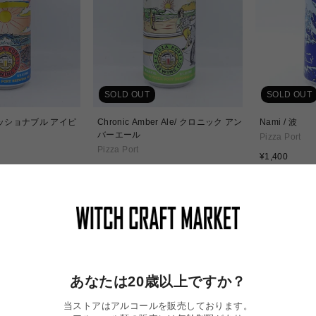
SOLD OUT
SOLD OUT
 セッショナブル アイピ
Chronic Amber Ale/ クロニック アン
Nami / 波
バーエール
Pizza Port
Pizza Port
通
¥1,400
通
常
¥1,070
常
価
価
格
格
あなたは20歳以上ですか？
当ストアはアルコールを販売しております。