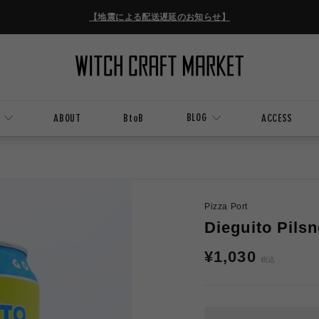
【地震による配送遅延のお知らせ】
BLOG
ABOUT
BtoB
ACCESS
Pizza Port
Dieguito P
通
¥1,030
税込
常
価