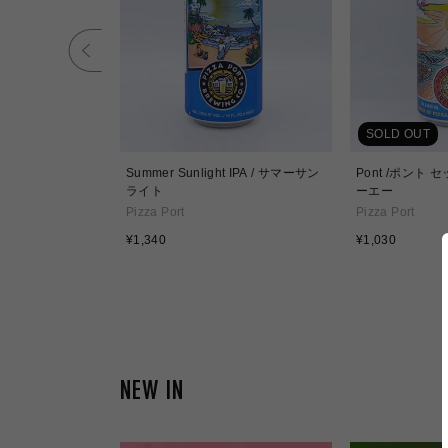
SOLD OUT
Summer Sunlight IPA / サマーサン
Pont /ポント
ライト
ーエー
Pizza Port
Pizza Port
通
通
¥1,340
¥1,030
常
常
価
価
格
格
NEW IN