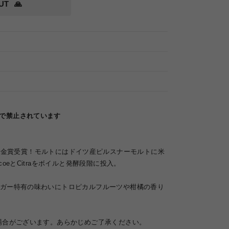
UT
🙏
律で禁止されています
er Cupで金賞受賞！モルトにはドイツ産ピルスナーモルトに米
oeとCitraをボイルと発酵段階に投入。
ガー特有の味わいにトロピカルフルーツや柑橘の香り
場合がございます。あらかじめご了承ください。