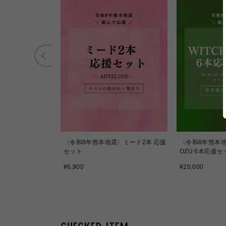
igravity
〈令和8年熊本地震〉ミード2本 応援
〈令和8年熊本地震
セット
OZU 6本応援セ
通
通
¥6,900
¥20,000
常
常
価
価
格
格