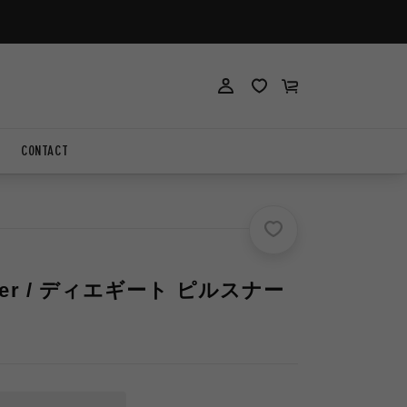
ロ
ロ
カ
グ
グ
ー
イ
イ
ト
ン
ン
CONTACT
ilsner / ディエギート ピルスナー