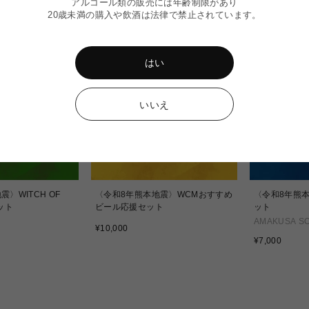
アルコール類の販売には年齢制限があり
20歳未満の購入や飲酒は法律で禁止されています。
はい
いいえ
〉WITCH OF
〈令和8年熊本地震〉WCMおすすめ
〈令和8年熊
ット
ビール応援セット
ット
AMAKUSA S
通
¥10,000
常
通
¥7,000
価
常
格
価
格