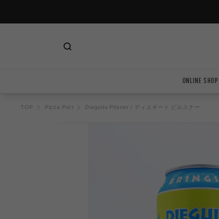
ツ
に
進
む
ONLINE SHOP
TOP
Pizza Port
Dieguito Pilsner / ディエギート ピルスナー