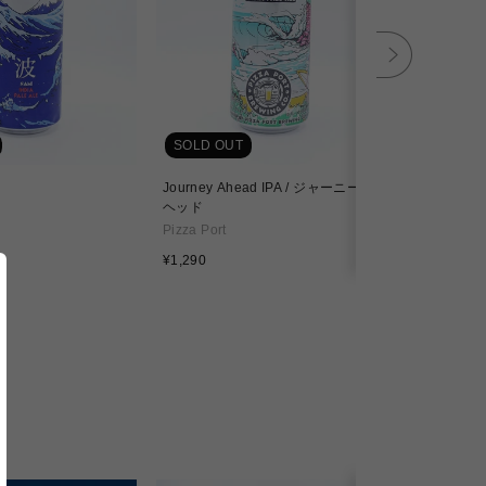
SOLD OUT
SOLD OU
Journey Ahead IPA / ジャーニー ア
Endless S
ヘッド
アライン
Pizza Port
Pizza Port
通
通
¥1,290
¥1,190
常
常
価
価
格
格