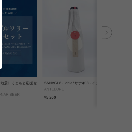
本地震〉くまもと応援セ
SANAGI 8 - Ichie/ サナギ 8 - イチエ
SANAGI 11
ANTELOPE
ANTELOPE
ONAR BEER
通
通
¥5,200
¥4,500
常
常
価
価
格
格