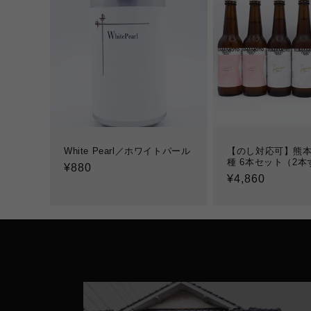
White Pearl／ホワイトパール
【のし対応可】熊本
種 6本セット（2本
通
¥880
通
¥4,860
常
常
価
価
格
格