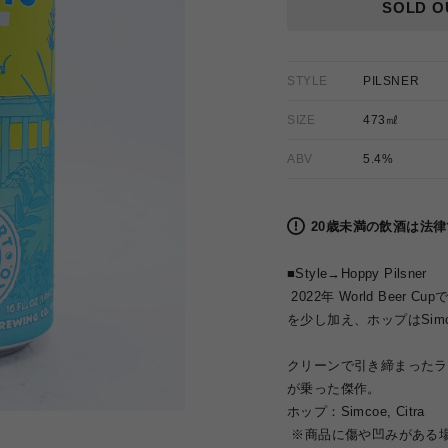
格
SOLD O
STYLE
PILSNER
SIZE
473㎖
ABV
5.4%
20歳未満の飲酒は法
■Style→
Hoppy Pilsner
2022年 World Be
を少し加え、ホップはSimc
クリーンで引き締まったラ
が乗った傑作。
ホップ：Simcoe, Citra
※商品に傷や凹みがある