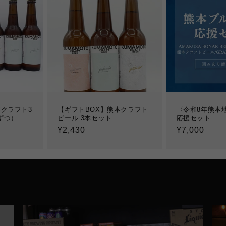
クラフト3
【ギフトBOX】熊本クラフト
〈令和8年熊本
ずつ）
ビール 3本セット
応援セット
通
¥2,430
通
¥7,000
常
常
価
価
格
格