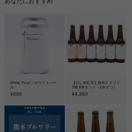
あなたにおすすめ
White Pearl／ホワイトパー
【のし対応可】熊本クラフト
ル
3種 6本セット（2本ずつ）
通
¥880
通
¥4,860
常
常
価
価
格
格