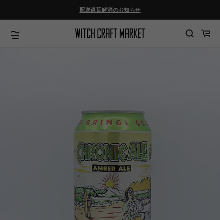
ツ
配送遅延解消のお知らせ
に
進
む
カ
ー
ト