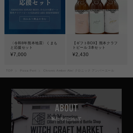
〈令和8年熊本地震〉くまも
【ギフトBOX】熊本クラフ
と応援セット
トビール 3本セット
通
¥7,000
通
¥2,430
常
常
価
価
TOP
Pizza Port
Chronic Amber Ale/ クロニック アンバーエール
格
格
ABOUT
私たちについて