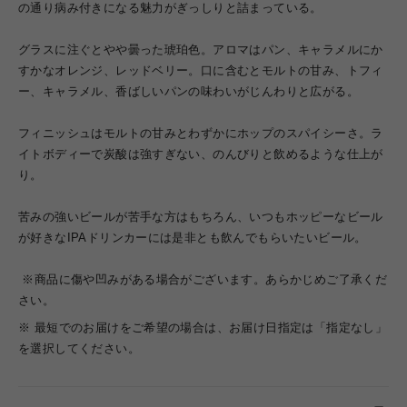
の通り病み付きになる魅力がぎっしりと詰まっている。
グラスに注ぐとやや曇った琥珀色。アロマはパン、キャラメルにか
すかなオレンジ、レッドベリー。口に含むとモルトの甘み、トフィ
ー、キャラメル、香ばしいパンの味わいがじんわりと広がる。
フィニッシュはモルトの甘みとわずかにホップのスパイシーさ。ラ
イトボディーで炭酸は強すぎない、のんびりと飲めるような仕上が
り。
苦みの強いビールが苦手な方はもちろん、いつもホッピーなビール
が好きなIPAドリンカーには是非とも飲んでもらいたいビール。
※商品に傷や凹みがある場合がございます。あらかじめご了承くだ
さい。
※ 最短でのお届けをご希望の場合は、お届け日指定は「指定なし」
を選択してください。