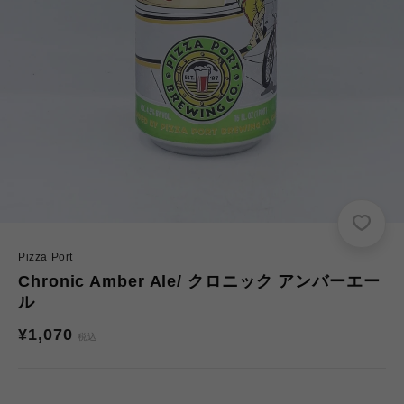
Pizza Port
Chronic Amber Ale/ クロニック アンバーエー
ル
通
¥1,070
税込
常
価
格