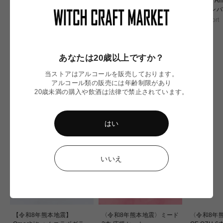
Summer Sunlight IPA / サマ
Pont /ポント セッショナブル
Chronic Ambe
ーサンライト
アイピーエー
ック アン
Pizza Port
Pizza Port
Pizza Port
通
通
通
¥1,340
¥1,030
¥1,070
常
常
常
価
価
価
あなたは20歳以上ですか？
格
格
格
当ストアはアルコールを販売しております。
アルコール類の販売には年齢制限があり
NEW IN
20歳未満の購入や飲酒は法律で禁止されています。
はい
いいえ
【令和8年熊本地震】
〈令和8年熊本地震〉ミード
〈令和8年熊