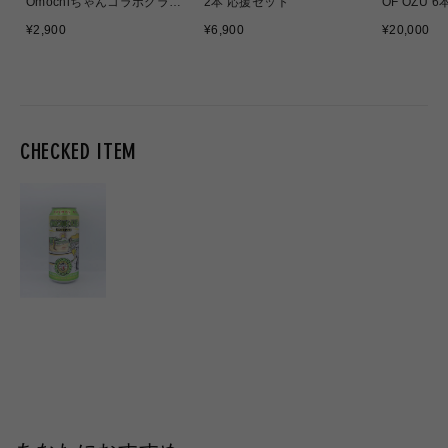
Omochiちゃんコラボグラス
2本 応援セット
OF OZU 
応援販売
通
通
通
¥2,900
¥6,900
¥20,000
常
常
常
価
価
価
格
格
格
CHECKED ITEM