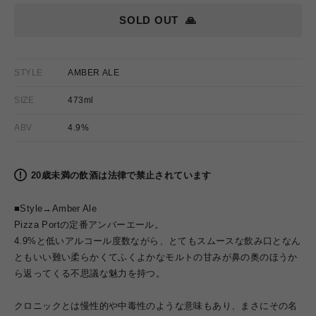
SOLD OUT
🙏
STYLE
AMBER ALE
SIZE
473ml
ABV
4.9%
20歳未満の飲酒は法律で禁止されています
■Style→Amber Ale
Pizza Portの定番アンバーエール。
4.9%と低いアルコール度数ながら、とてもスムースな飲み口となん
ともいい難い柔らかくてふくよかなモルトの甘みが鼻の奥のほうか
ら返ってくる不思議な魅力を持つ。
クロニックとは慢性的や中毒性のような意味もあり、まさにその名