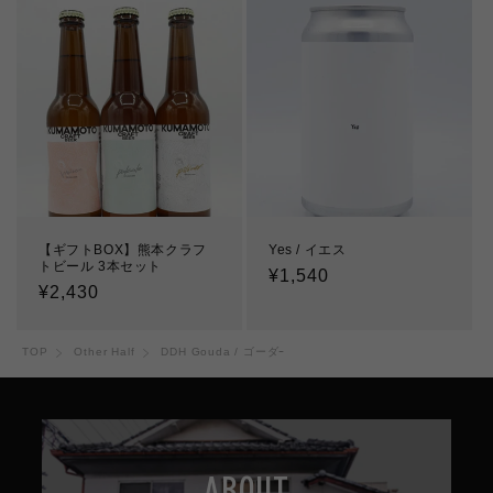
格
格
【ギフトBOX】熊本クラフ
Yes / イエス
トビール 3本セット
通
¥1,540
通
¥2,430
常
常
価
価
格
TOP
Other Half
DDH Gouda / ゴーダｰ
格