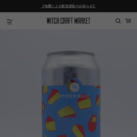
ツ
【地震による配送遅延のお知らせ】
に
進
む
カ
ー
ト