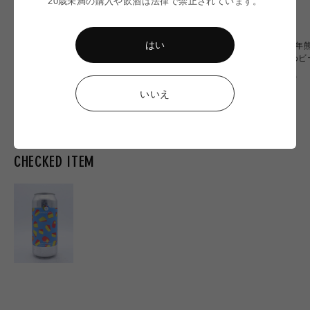
20歳未満の購入や飲酒は法律で禁止されています。
はい
〈令和8年熊本地震〉ミード
〈令和8年熊本地震〉WITCH
〈令和8年
2本 応援セット
OF OZU 6本応援セット
おすすめビ
通
通
通
¥6,900
¥20,000
¥10,000
常
常
常
いいえ
価
価
価
格
格
格
CHECKED ITEM