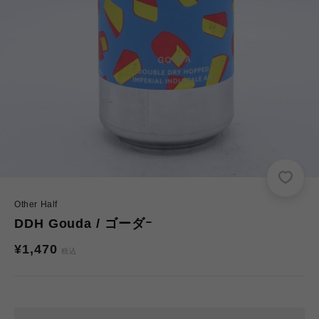
Other Half
DDH Gouda / ゴーダｰ
通
¥1,470
税込
常
価
格