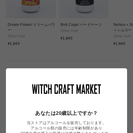
Dream Power/ ドリームパワ
Bird Cage/ バードケージ
Nelson＋S
ー
＋シムコー
Other Half
Other Half
Other Half
通
¥1,840
通
常
通
¥1,840
¥1,840
常
価
常
価
格
価
格
格
NEW IN
あなたは20歳以上ですか？
当ストアはアルコールを販売しております。
アルコール類の販売には年齢制限があり