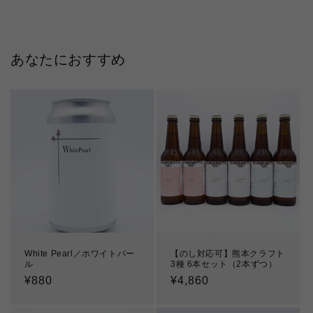
あなたにおすすめ
White Pearl／ホワイトパー
【のし対応可】熊本クラフト
ル
3種 6本セット（2本ずつ）
通
¥880
通
¥4,860
常
常
価
価