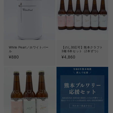
White Pearl／ホワイトパー
【のし対応可】熊本クラフト
ル
3種 6本セット（2本ずつ）
通
¥880
通
¥4,860
常
常
価
価
格
格