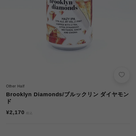
Other Half
Brooklyn Diamonds/ブルックリン ダイヤモン
ド
通
¥2,170
税込
常
価
格