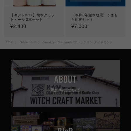
【ギフトBOX】熊本クラフ
〈令和8年熊本地震〉くまも
トビール 3本セット
と応援セット
通
¥2,430
通
¥7,000
常
常
価
価
TOP
Other Half
Brooklyn Diamonds/ブルックリン ダイヤモンド
格
格
ABOUT
私たちについて