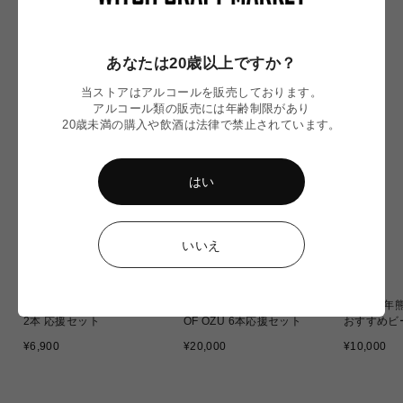
価
格
価
格
格
あなたは20歳以上ですか？
NEW IN
当ストアはアルコールを販売しております。
アルコール類の販売には年齢制限があり
20歳未満の購入や飲酒は法律で禁止されています。
はい
いいえ
〈令和8年熊本地震〉ミード
〈令和8年熊本地震〉WITCH
〈令和8年
2本 応援セット
OF OZU 6本応援セット
おすすめビ
通
通
通
¥6,900
¥20,000
¥10,000
常
常
常
価
価
価
格
格
格