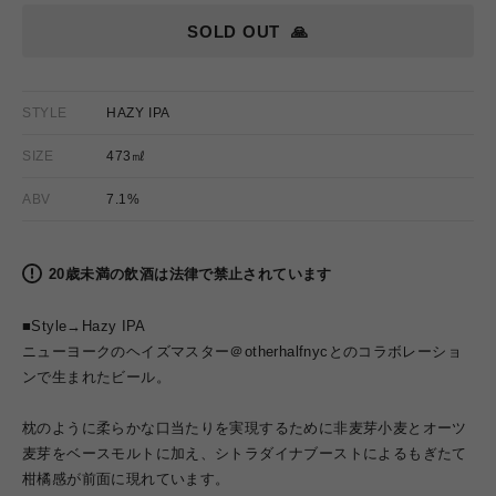
SOLD OUT
🙏
STYLE
HAZY IPA
SIZE
473㎖
ABV
7.1%
20歳未満の飲酒は法律で禁止されています
■Style→Hazy IPA
ニューヨークのヘイズマスター＠otherhalfnycとのコラボレーショ
ンで生まれたビール。
枕のように柔らかな口当たりを実現するために非麦芽小麦とオーツ
麦芽をベースモルトに加え、シトラダイナブーストによるもぎたて
柑橘感が前面に現れています。