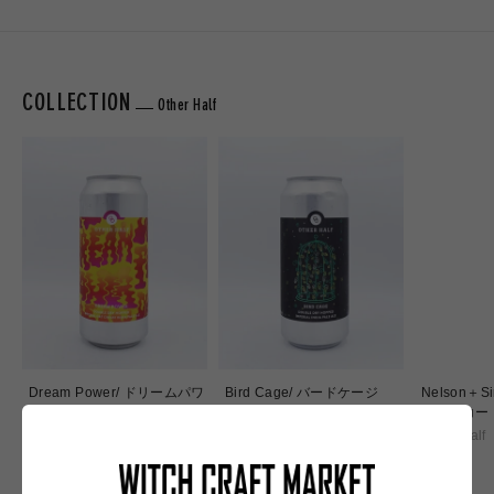
COLLECTION
Other Half
Dream Power/ ドリームパワ
Bird Cage/ バードケージ
Nelson＋S
ー
＋シムコー
Other Half
Other Half
Other Half
通
¥1,840
通
常
通
¥1,840
¥1,840
常
価
常