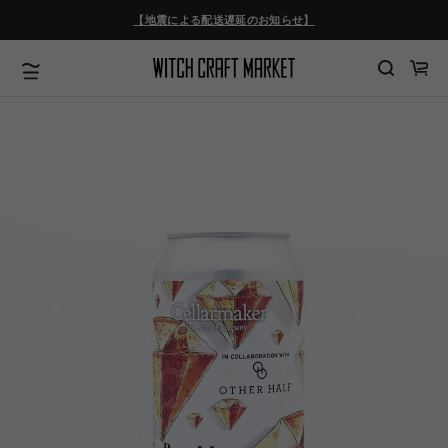
ツ
【地震による配送遅延のお知らせ】
に
進
む
カ
ー
ト