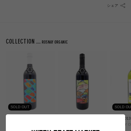
シェア
COLLECTION
ROSNAY ORGANIC
SOLD OUT
SOLD OU
Garage No.7／ガレージ
Garage No.3 2016／ガレー
Blanc 20
no.7 2017
ジ no.3 2016
ROSNAY O
ROSNAY ORGANIC
ROSNAY ORGANIC