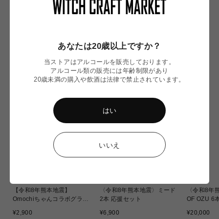
通
¥3,350
通
通
常
¥5,780
¥6,300
常
常
価
価
価
格
格
格
あなたは20歳以上ですか？
NEW IN
当ストアはアルコールを販売しております。
アルコール類の販売には年齢制限があり
20歳未満の購入や飲酒は法律で禁止されています。
はい
いいえ
【令和8年熊本地震】
〈令和8年熊本地震〉ミード
〈令和8年熊
Omochiちゃんコラボグラス
2本 応援セット
OF OZU 
応援販売
通
通
通
¥2,900
¥6,900
¥20,000