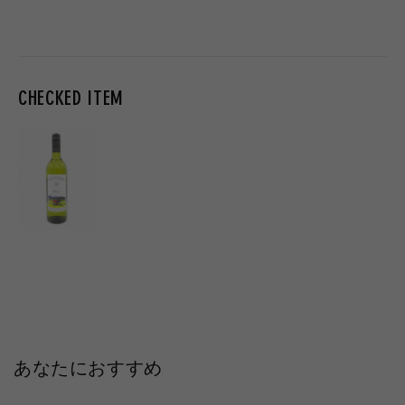
常
常
常
価
価
価
格
格
格
CHECKED ITEM
あなたにおすすめ