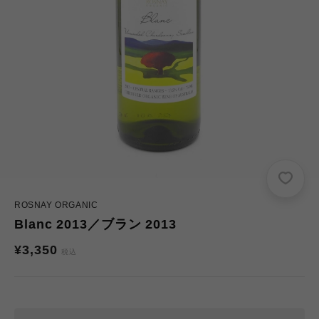
ROSNAY ORGANIC
Blanc 2013／ブラン 2013
通
¥3,350
税込
常
価
格