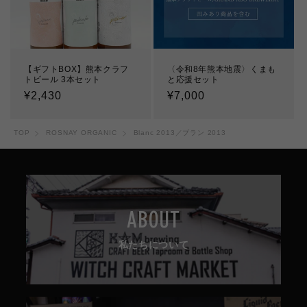
【ギフトBOX】熊本クラフ
〈令和8年熊本地震〉くまも
トビール 3本セット
と応援セット
通
¥2,430
通
¥7,000
常
常
価
価
TOP
ROSNAY ORGANIC
Blanc 2013／ブラン 2013
格
格
ABOUT
私たちについて