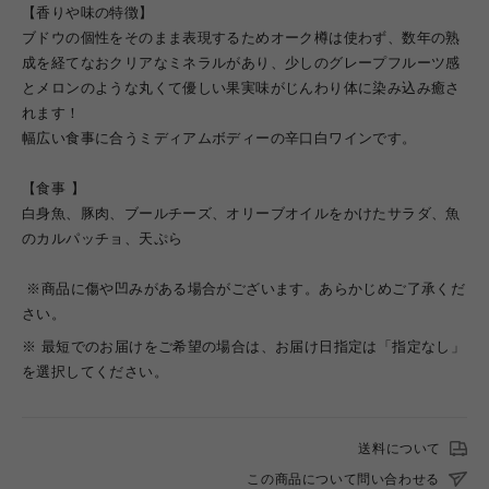
【香りや味の特徴】
ブドウの個性をそのまま表現するためオーク樽は使わず、数年の熟
成を経てなおクリアなミネラルがあり、少しのグレープフルーツ感
とメロンのような丸くて優しい果実味がじんわり体に染み込み癒さ
れます！
幅広い食事に合うミディアムボディーの辛口白ワインです。
【食事 】
白身魚、豚肉、ブールチーズ、オリーブオイルをかけたサラダ、魚
のカルパッチョ、天ぷら
※商品に傷や凹みがある場合がございます。あらかじめご了承くだ
さい。
※ 最短でのお届けをご希望の場合は、お届け日指定は「指定なし」
を選択してください。
送料について
この商品について問い合わせる