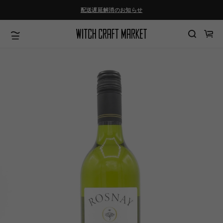
ツ
配送遅延解消のお知らせ
に
進
む
カ
ー
ト