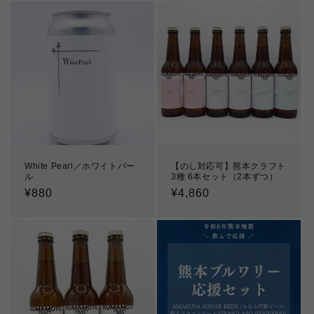
White Pearl／ホワイトパー
【のし対応可】熊本クラフト
ル
3種 6本セット（2本ずつ）
通
¥880
通
¥4,860
常
常
価
価
格
格