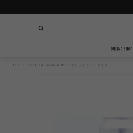
ツ
に
進
む
ONLINE SHOP
TOP
ROKU LAIKA PARADISE/ ロク ライカ パラダイス