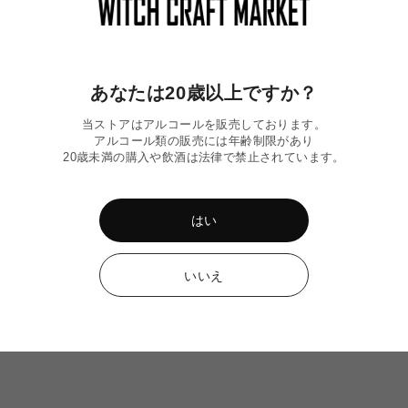
あなたは20歳以上ですか？
当ストアはアルコールを販売しております。
震〉ミード2本 応援
〈令和8年熊本地震〉WITCH OF
〈令和8年熊
アルコール類の販売には年齢制限があり
OZU 6本応援セット
ビール応援セ
20歳未満の購入や飲酒は法律で禁止されています。
通
通
¥20,000
¥10,000
常
常
価
価
格
格
はい
いいえ