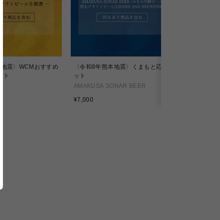
本地震〉WCMおすすめ
〈令和8年熊本地震〉くまもと応援セ
SANAGI 8 
ット
ット
ANTELOPE
AMAKUSA SONAR BEER
通
¥5,200
通
常
¥7,000
常
価
価
格
格