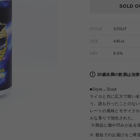
格
SOLD O
STYLE
STOUT
SIZE
440㎖
ABV
6.0%
20歳未満の飲酒は法
■Style→
Stout
ライカと共に広大で暗い未
う。誰も行ったことのない
レートの風味とモザイクホ
ルな香りで強化された。
※商品に傷や凹みがある
※ 最短でのお届けをご希