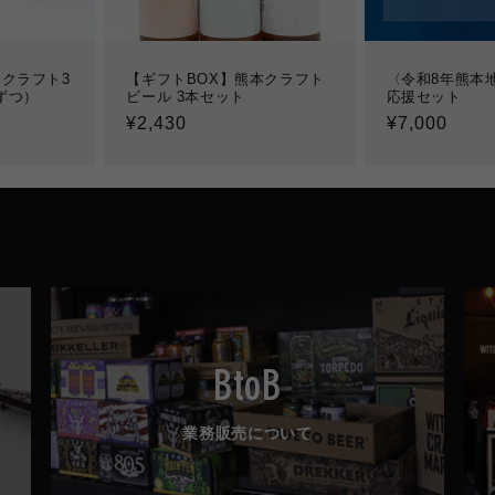
クラフト3
【ギフトBOX】熊本クラフト
〈令和8年熊本
ずつ）
ビール 3本セット
応援セット
通
¥2,430
通
¥7,000
常
常
価
価
格
格
BtoB
業務販売について