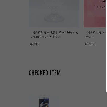
【令和8年熊本地震】 Omochiちゃん
〈令和8年熊本地
コラボグラス 応援販売
セット
通
通
¥2,900
¥6,900
常
常
価
価
格
格
CHECKED ITEM