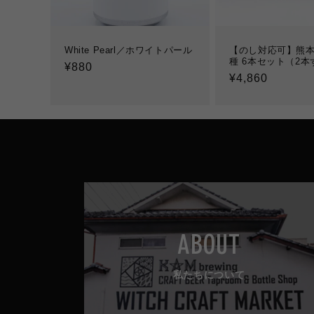
White Pearl／ホワイトパール
【のし対応可】熊本
種 6本セット（2本
通
¥880
通
¥4,860
常
常
価
価
格
格
ABOUT
私たちについて