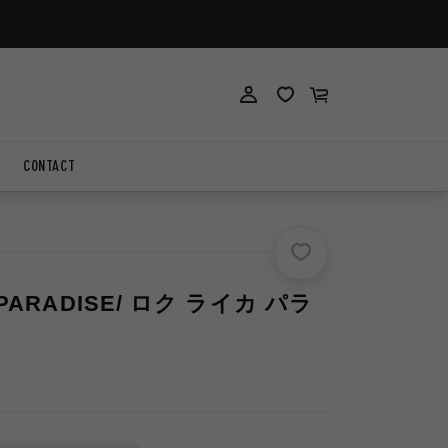
ロ
ロ
カ
グ
グ
ー
イ
イ
ト
ン
ン
CONTACT
 PARADISE/ ロク ライカ パラ