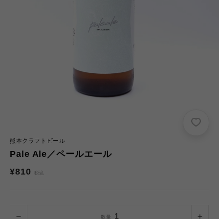
熊本クラフトビール
Pale Ale／ペールエール
通
¥810
税込
常
価
格
数量