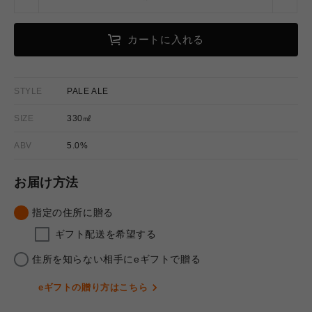
Pale
Pale
Ale
Ale
／
／
カートに入れる
ペ
ペ
ー
ー
ル
ル
STYLE
PALE ALE
エ
エ
SIZE
330㎖
ー
ー
ル
ル
ABV
5.0%
の
の
数
数
お届け方法
量
量
を
を
指定の住所に贈る
減
増
ギフト配送を希望する
ら
や
住所を知らない相手にeギフトで贈る
す
す
eギフトの贈り方はこちら