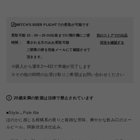
WITCH'S BEER FLIGHT
での受取が可能です
受取可能
10：00～20:00出発までの飛行機にご搭
別のストアでの出品
時間：
乗される方のみお受取可能
状況を確認する
ご搭乗の便を別途メールにて確認させて
頂きます。
※購入から通常2〜4日で準備が完了します
※その他の時間のお受け取りご希望はお問い合わせください
20歳未満の飲酒は法律で禁止されています
■Style→Pale Ale
ほのかに感じる柑橘系の香りと複雑な苦味。爽やかな飲み口のエー
ルビール。阿蘇伏流水仕込み。