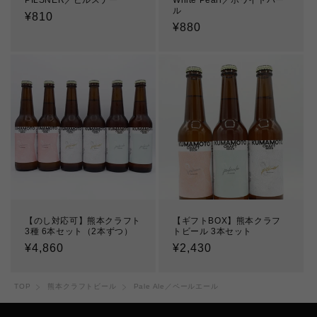
PILSNER／ピルスナー
White Pearl／ホワイトパー
ル
通
¥810
通
¥880
常
常
価
価
格
格
【のし対応可】熊本クラフト
【ギフトBOX】熊本クラフ
3種 6本セット（2本ずつ）
トビール 3本セット
通
¥4,860
通
¥2,430
常
常
価
価
TOP
熊本クラフトビール
Pale Ale／ペールエール
格
格