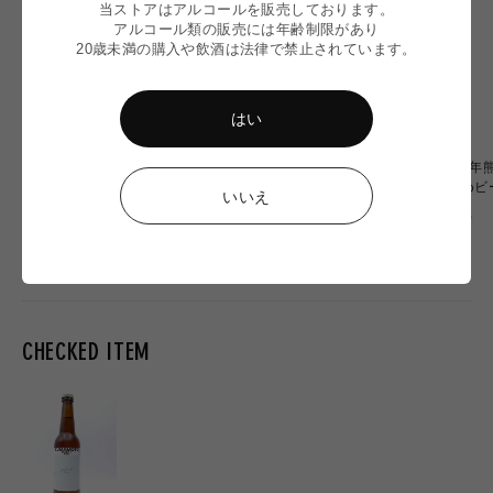
当ストアはアルコールを販売しております。
アルコール類の販売には年齢制限があり
20歳未満の購入や飲酒は法律で禁止されています。
はい
〈令和8年熊本地震〉ミード
〈令和8年熊本地震〉WITCH
〈令和8年
2本 応援セット
OF OZU 6本応援セット
おすすめビ
いいえ
通
通
通
¥6,900
¥20,000
¥10,000
常
常
常
価
価
価
格
格
格
CHECKED ITEM