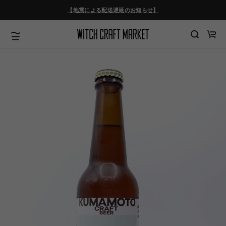
ツ
【地震による配送遅延のお知らせ】
に
進
む
カ
ー
ト