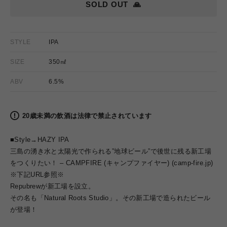
SOLD OUT
🙏
STYLE
IPA
SIZE
350㎖
ABV
6.5%
20歳未満の飲酒は法律で禁止されています
■Style→HAZY IPA
三島の湧き水と太陽光で作られる”地球ビール”で後世に残る新工場
をつくりたい！ – CAMPFIRE (キャンプファイヤー) (camp-fire.jp)
※下記URL参照※
Repubrewが新工場を設立。
その名も
「Natural Roots Studio」。その新工場で
造られたビール
が登場！