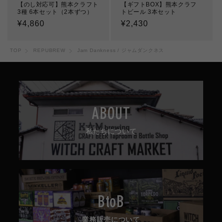
【のし対応可】熊本クラフト
【ギフトBOX】熊本クラフ
3種 6本セット（2本ずつ）
トビール 3本セット
通
¥4,860
通
¥2,430
常
常
価
価
TOP
REPUBREW
Jam Dankness / ジャムダンクネス
格
格
ABOUT
私たちについて
BtoB
業務販売について