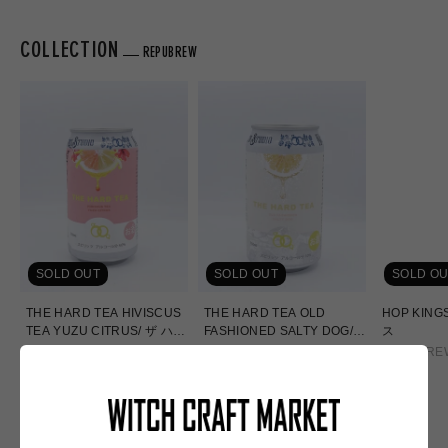
COLLECTION
REPUBREW
SOLD OUT
SOLD OUT
SOLD OU
THE HARD TEA HIVISCUS
THE HARD TEA OLD
HOP KIN
TEA YUZU CITRUS/ ザ ハー
FASHIONED SALTY DOG/
ス
ド ティー ハイビスカス ティ
ザ ハード ティー オールド フ
REPUBREW
REPUBREW
REPUBRE
ー ユズ シトラス
ァッション ソルティ ドッグ
通
通
通
¥740
¥740
¥860
常
常
常
価
価
価
格
格
格