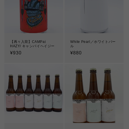
【再々入荷】CAMPai
White Pearl／ホワイトパー
HAZY/ キャンパイヘイジー
ル
通
¥930
通
¥880
常
常
価
価
格
格