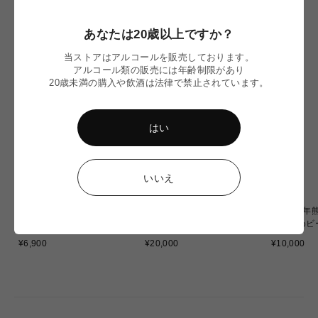
NEW IN
あなたは20歳以上ですか？
当ストアはアルコールを販売しております。
アルコール類の販売には年齢制限があり
20歳未満の購入や飲酒は法律で禁止されています。
はい
いいえ
〈令和8年熊本地震〉ミード
〈令和8年熊本地震〉WITCH
〈令和8年
2本 応援セット
OF OZU 6本応援セット
おすすめビ
通
通
通
¥6,900
¥20,000
¥10,000
常
常
常
価
価
価
格
格
格