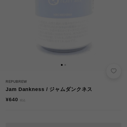
REPUBREW
Jam Dankness / ジャムダンクネス
通
¥640
税込
常
価
格