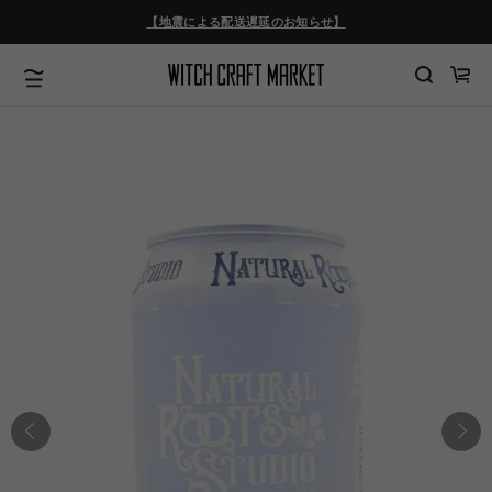
ツ
【地震による配送遅延のお知らせ】
に
進
む
カ
ー
ト