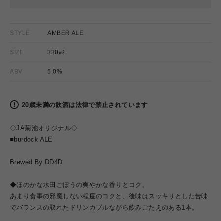
STYLE
AMBER ALE
SIZE
330㎖
ABV
5.0%
20歳未満の飲酒は法律で禁止されています
◇JA菊池オリジナル◇
■burdock ALE
Brewed By DD4D
◆ほのかな水田ごぼうの爽やかな香りとコク。
あまり食事の邪魔しない程度のコクと、後味はスッキリとした苦味
でバランスの取れたドリンカブルながら飲みごたえのある1本。