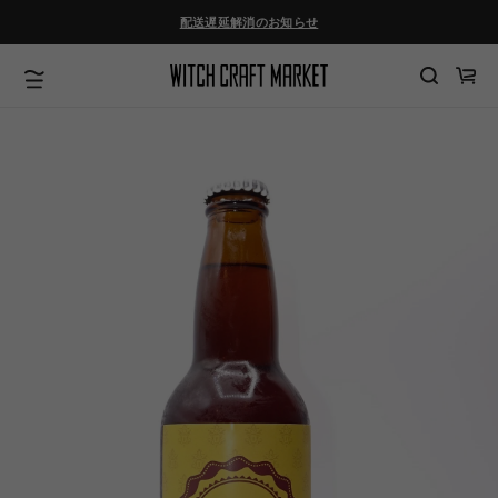
ツ
配送遅延解消のお知らせ
に
進
む
カ
ー
ト