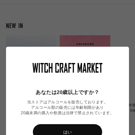
NEW IN
あなたは20歳以上ですか？
当ストアはアルコールを販売しております。
【令和8年熊本地震】
〈令和8年熊本地震〉ミード
〈令和8年熊
アルコール類の販売には年齢制限があり
Omochiちゃんコラボグラス
2本 応援セット
OF OZU 
20歳未満の購入や飲酒は法律で禁止されています。
応援販売
通
通
通
¥2,900
¥6,900
¥20,000
常
常
常
価
価
価
はい
格
格
格