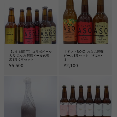
【のし対応可】コラボビール
【ギフトBOX】みなみ阿蘇
入り みなみ阿蘇ビールの贅
ビール3種セット（各1本×
沢3種 6本セット
３）
通
¥5,500
通
¥2,100
常
常
価
価
格
格