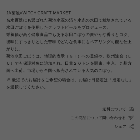
JA菊池×WITCH CRAFT MARKET
名水百選にも選ばれた菊池水源の清き水糸の水田で栽培されている
水田ごぼうを使用したクラフトビールをプロデュース。
栄養価が高く健康食品でもある水田ごぼうの爽やかな香りとコク、
後味にすっきりとした苦味でどんな食事にもペアリング可能な仕上
がりに。
菊池水田ごぼうは、地理的表示（ＧＩ）への登録や、欧州連合（Ｅ
Ｕ）でも保護対象に追加され、日量２０トンを関東、中京、九州方
面へ出荷。市場から全国へ販売されている人気のごぼう。
※ 最短でのお届けをご希望の場合は、お届け日指定は「指定なし」
を選択してください。
送料について
この商品について問い合わせる
シェア