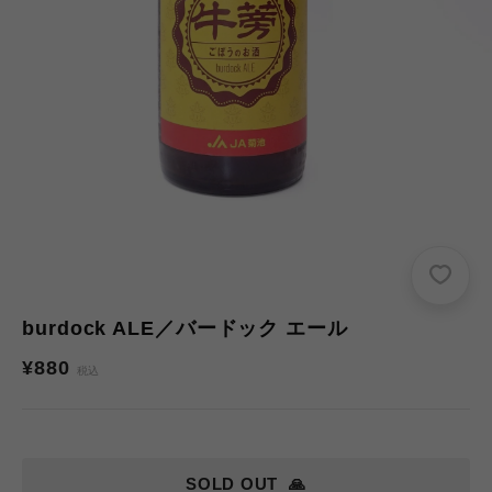
burdock ALE／バードック エール
通
¥880
税込
常
価
格
SOLD OUT
🙏