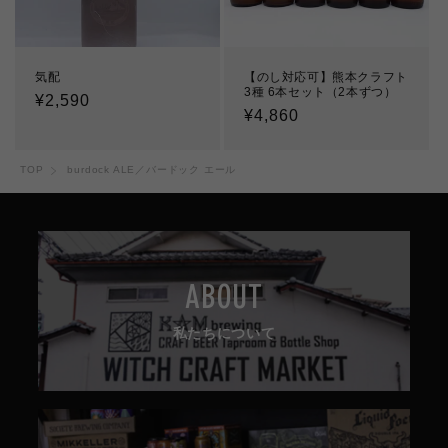
気配
【のし対応可】熊本クラフト
3種 6本セット（2本ずつ）
通
¥2,590
通
¥4,860
常
常
価
価
格
TOP
burdock ALE／バードック エール
格
ABOUT
私たちについて