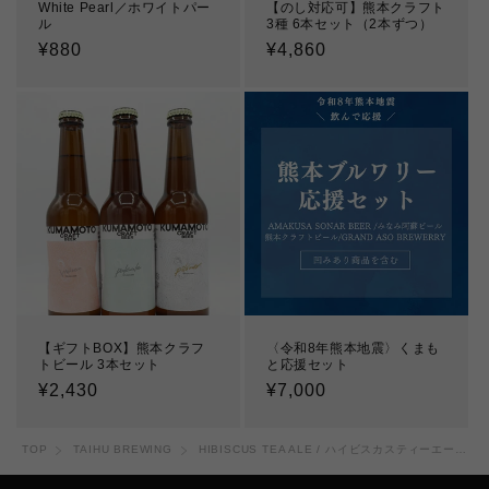
White Pearl／ホワイトパー
【のし対応可】熊本クラフト
ル
3種 6本セット（2本ずつ）
通
¥880
通
¥4,860
常
常
価
価
格
格
【ギフトBOX】熊本クラフ
〈令和8年熊本地震〉くまも
トビール 3本セット
と応援セット
通
¥2,430
通
¥7,000
常
常
価
価
TOP
TAIHU BREWING
HIBISCUS TEA ALE / ハイビスカスティーエール 洛神在在
格
格