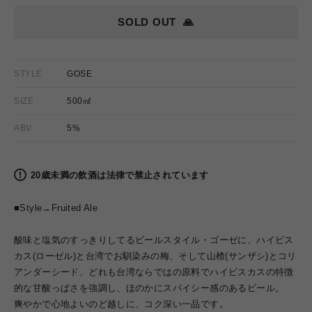
格
SOLD OUT
🙏
STYLE
GOSE
SIZE
500㎖
ABV
5%
20歳未満の飲酒は法律で禁止されています
■Style→Fruited Ale
酸味と塩気のすっきりしてるビールスタイル・ゴーゼに、ハイビス
カス(ローゼル)と台湾でお馴染みの梅、そして山楂(サンザシ)とコリ
アンダーシード、どれも台湾ならではの原料でハイビスカスの特徴
的な甘酸っぱさを強調し、ほのかにスパイシー感のあるビール。
爽やかで心地よいのど越しに、コク深い一品です。