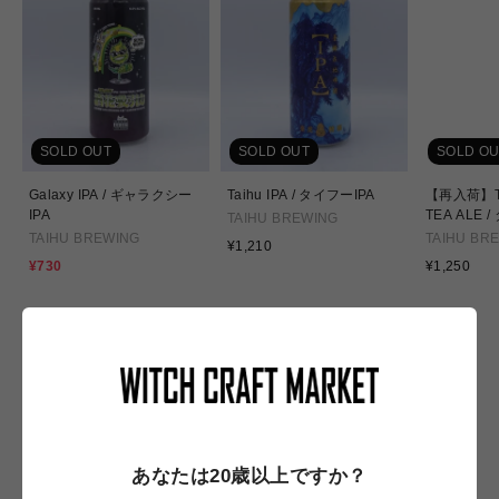
SOLD OUT
SOLD OUT
SOLD OU
Galaxy IPA / ギャラクシー
Taihu IPA / タイフーIPA
【再入荷】TA
IPA
TEA ALE
TAIHU BREWING
ヤ ティーエ
TAIHU BREWING
TAIHU BR
通
¥1,210
CHOYA焙
常
通
セ
¥730
¥1,250
価
常
ー
格
価
ル
格
価
格
NEW IN
あなたは20歳以上ですか？