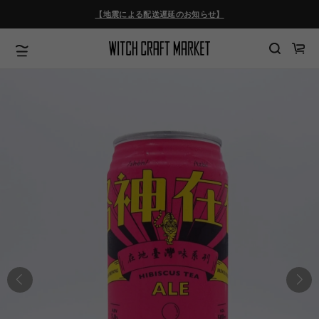
ツ
【地震による配送遅延のお知らせ】
に
進
む
カ
ー
ト