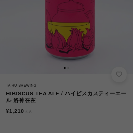
TAIHU BREWING
HIBISCUS TEA ALE / ハイビスカスティーエー
ル 洛神在在
通
¥1,210
税込
常
価