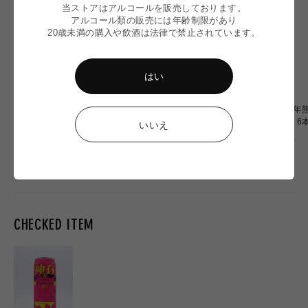
当ストアはアルコールを販売しております。
アルコール類の販売には年齢制限があり
20歳未満の購入や飲酒は法律で禁止されています。
はい
【令和8年熊本地震】
〈令和8年熊本地震〉ミード
〈令和8年熊
Omochiちゃんコラボグラス
2本 応援セット
OF OZU 
いいえ
応援販売
通
通
通
¥2,900
¥6,900
¥20,000
常
常
常
価
価
価
格
格
格
CHECKED ITEM