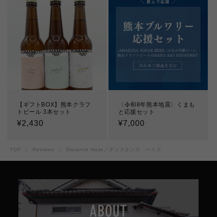
格
格
【ギフトBOX】熊本クラフ
〈令和8年熊本地震〉くまも
トビール 3本セット
と応援セット
通
¥2,430
通
¥7,000
常
常
価
価
TOP
Revision
Distance Haze／ディスタンス ヘイズ
格
格
ABOUT