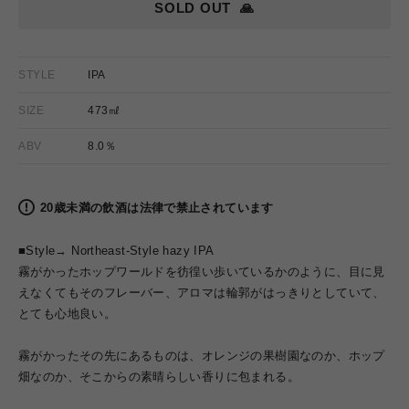
SOLD OUT
🙏
STYLE
IPA
SIZE
473㎖
ABV
8.0％
20歳未満の飲酒は法律で禁止されています
■Style→ Northeast-Style hazy IPA
霧がかったホップワールドを彷徨い歩いているかのように、目に見
えなくてもそのフレーバー、アロマは輪郭がはっきりとしていて、
とても心地良い。
霧がかったその先にあるものは、オレンジの果樹園なのか、ホップ
畑なのか、そこからの素晴らしい香りに包まれる。