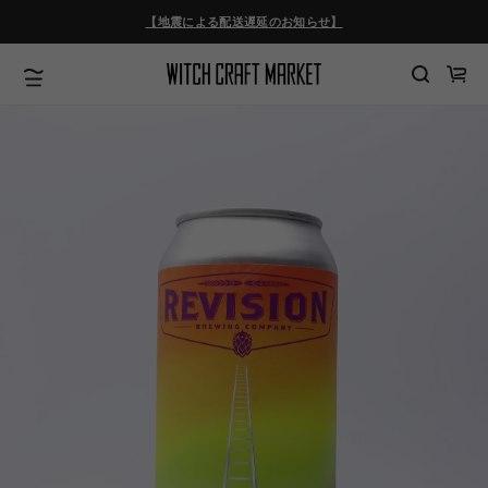
ツ
【地震による配送遅延のお知らせ】
に
進
む
カ
ー
ト