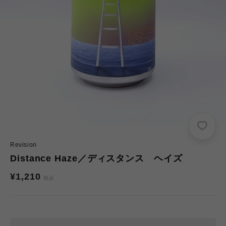
Revision
Distance Haze／ディスタンス ヘイズ
通
¥1,210
税込
常
価
格