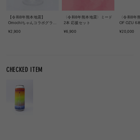
【令和8年熊本地震】
〈令和8年熊本地震〉ミード
〈令和8年熊
Omochiちゃんコラボグラス
2本 応援セット
OF OZU 
応援販売
通
通
通
¥2,900
¥6,900
¥20,000
常
常
常
価
価
価
格
格
格
CHECKED ITEM