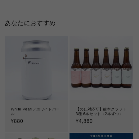
あなたにおすすめ
White Pearl／ホワイトパー
【のし対応可】熊本クラフト
ル
3種 6本セット（2本ずつ）
通
¥880
通
¥4,860
常
常
価
価