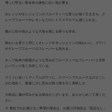
濁った明るい黄金色の液色に白い泡が乗る。
オレンジやタンジェリンのフルーティーな香りが強く引き立ち、グ
レープフルーツやレモンなどのシトラスアロマも感じられる。
微かに松や花のような大地を感じる香りも存在。
味わいも香りと同じくオレンジやタンジェリンの味わいに、グアバ
やグレープフルーツのフレーバーも加わる。
ホップ由来の樹脂のような苦みがフルーティーなフレーバーと非常
にバランス良く共存している。
ライトに近いミディアムボディに、クリーンでスムースなのどごし
が心地良く、最後に少し苦みが残り後を引く美味しさ。
※商品に傷や凹みがある場合がございます。あらかじめご了承くだ
さい
※ 最短でのお届けをご希望の場合は、お届け日指定は「指定なし」