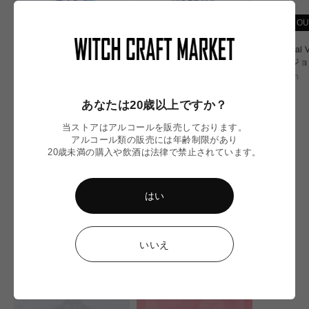
SOLD OUT
SOLD OUT
SOLD OU
Reno As Fuck/ レノ アズ フ
Big Thirsty／ビッグ サース
Nocturnal
ァック
ティ
ナル ビジ
Revision
Revision
Revision
通
通
通
¥1,580
¥1,600
¥1,210
あなたは20歳以上ですか？
常
常
常
価
価
価
当ストアはアルコールを販売しております。
格
格
格
アルコール類の販売には年齢制限があり
20歳未満の購入や飲酒は法律で禁止されています。
NEW IN
はい
いいえ