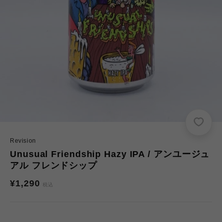
Revision
Unusual Friendship Hazy IPA / アンユージュ
アル フレンドシップ
通
¥1,290
税込
常
価
格