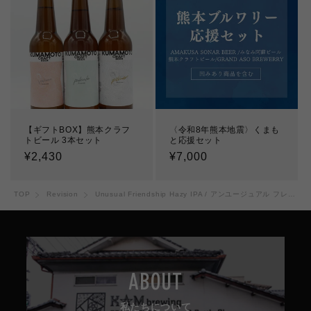
【ギフトBOX】熊本クラフ
〈令和8年熊本地震〉くまも
トビール 3本セット
と応援セット
通
¥2,430
通
¥7,000
常
常
価
価
TOP
Revision
Unusual Friendship Hazy IPA / アンユージュアル フレンドシップ
格
格
ABOUT
私たちについて