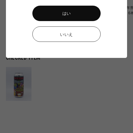
【令和8年熊本地震】
〈令和8年熊本地震〉ミード
〈令和8年熊
はい
Omochiちゃんコラボグラス
2本 応援セット
OF OZU 
応援販売
通
通
通
¥2,900
¥6,900
¥20,000
常
常
常
価
価
価
いいえ
格
格
格
CHECKED ITEM