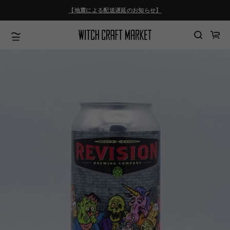
ツ
【地震による配送遅延のお知らせ】
に
進
む
カ
ー
ト