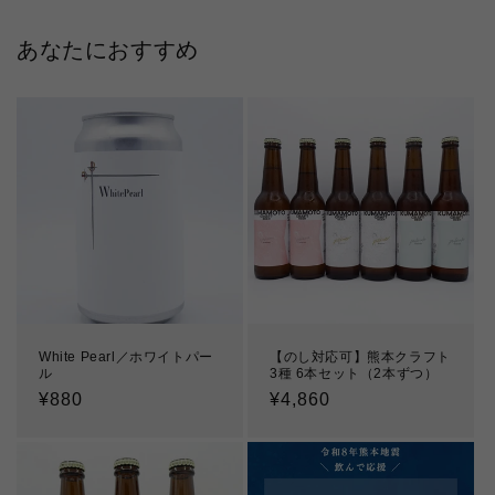
あなたにおすすめ
White Pearl／ホワイトパー
【のし対応可】熊本クラフト
ル
3種 6本セット（2本ずつ）
通
¥880
通
¥4,860
常
常
価
価
格
格