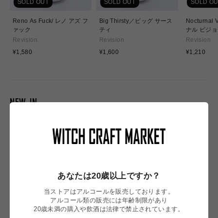
SOLD OUT
SOLD OUT
SOLD OU
Reno As Fuck/ レノ アズ フ
Big Thirsty／ビッグ サース
Nocturnal
ァック
ティ
ナル ビジ
Revision
Revision
Revision
通
通
通
¥1,580
¥1,600
¥1,210
常
常
常
価
価
価
格
格
格
NEW IN
あなたは20歳以上ですか？
当ストアはアルコールを販売しております。
アルコール類の販売には年齢制限があり
20歳未満の購入や飲酒は法律で禁止されています。