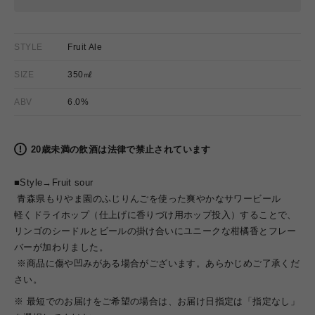
STYLE
Fruit Ale
SIZE
350㎖
ABV
6.0%
20歳未満の飲酒は法律で禁止されています
■Style→Fruit sour
青森県もりやま園のふじりんごを使った爽やかなサワービール
軽くドライホップ（仕上げに香りづけ用ホップ投入）することで、
リンゴのシードルとビールの掛け合いにユニークな柑橘香とフレー
バーが加わりました。
※商品に傷や凹みがある場合がございます。あらかじめご了承くだ
さい。
※ 最短でのお届けをご希望の場合は、お届け日指定は「指定なし」