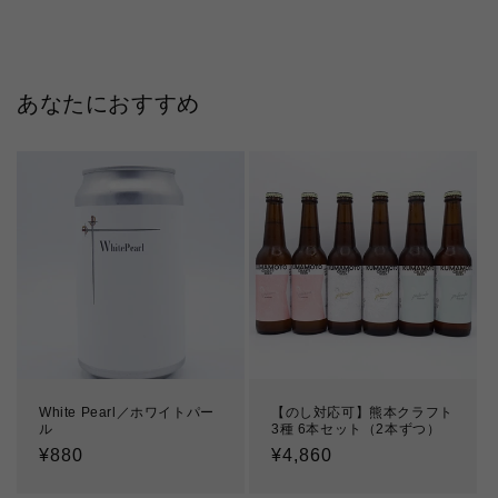
あなたにおすすめ
White Pearl／ホワイトパー
【のし対応可】熊本クラフト
ル
3種 6本セット（2本ずつ）
通
¥880
通
¥4,860
常
常