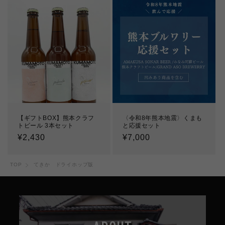
価
価
格
格
【ギフトBOX】熊本クラフ
〈令和8年熊本地震〉くまも
トビール 3本セット
と応援セット
通
¥2,430
通
¥7,000
常
常
価
価
TOP
てきか ドライホップ版
格
格