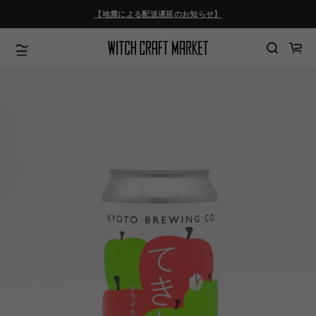
ツ
【地震による配送遅延のお知らせ】
に
進
む
カ
ー
ト