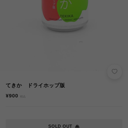
てきか ドライホップ版
通
¥900
税込
常
価
格
SOLD OUT
🙏