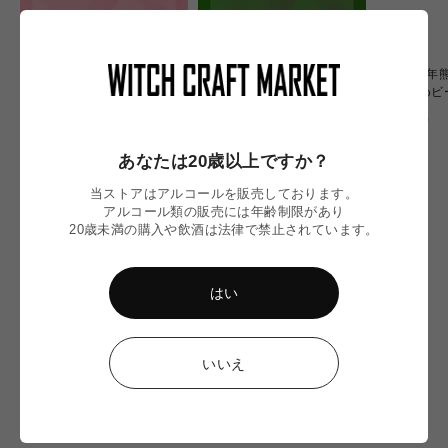
〈令和8年熊本地震〉ミード
〈令和8年熊本地震〉WITCH
〈令和8年
2本 応援セット
OF OZU 6本応援セット
おすすめビ
通
通
通
¥6,900
¥20,000
¥10,000
常
常
常
価
価
価
あなたは20歳以上ですか？
格
格
格
当ストアはアルコールを販売しております。
アルコール類の販売には年齢制限があり
20歳未満の購入や飲酒は法律で禁止されています。
CHECKED ITEM
はい
いいえ