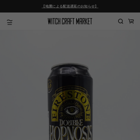
ツ
【地震による配送遅延のお知らせ】
に
進
む
カ
ー
ト