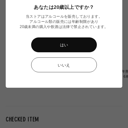
あなたは20歳以上ですか？
当ストアはアルコールを販売しております。
アルコール類の販売には年齢制限があり
20歳未満の購入や飲酒は法律で禁止されています。
はい
いいえ
【令和8年熊本地震】
〈令和8年熊本地震〉ミード
〈令和8年熊
Omochiちゃんコラボグラス
2本 応援セット
OF OZU 
応援販売
通
通
通
¥2,900
¥6,900
¥20,000
常
常
常
価
価
価
格
格
格
CHECKED ITEM