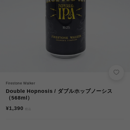
Firestone Walker
Double Hopnosis / ダブルホップノーシス
（568ml）
通
¥1,390
税込
常
価