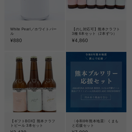
White Pearl／ホワイトパー
【のし対応可】熊本クラフト
ル
3種 6本セット（2本ずつ）
通
¥880
通
¥4,860
常
常
価
価
格
格
【ギフトBOX】熊本クラフ
〈令和8年熊本地震〉くまも
トビール 3本セット
と応援セット