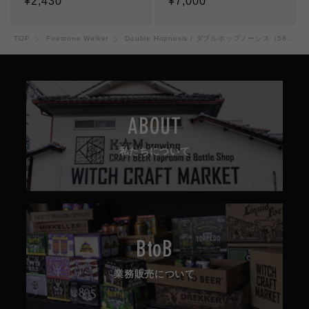
通
¥2,430
通
¥7,000
常
常
価
価
TOP
Firestone Walker
Double Hopnosis / ダブルホップノーシス（568ml）
格
格
ABOUT
私たちについて
BtoB
業務販売について