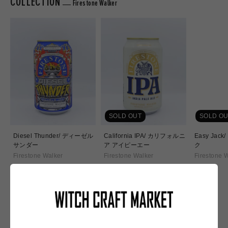
COLLECTION
Firestone Walker
SOLD OUT
SOLD OU
Diesel Thunder/ ディーゼル
California IPA/ カリフォルニ
Easy Jac
サンダー
ア アイピーエー
ク
Firestone Walker
Firestone Walker
Firestone 
通
通
通
¥1,070
¥1,030
¥920
常
常
常
価
価
価
格
格
格
NEW IN