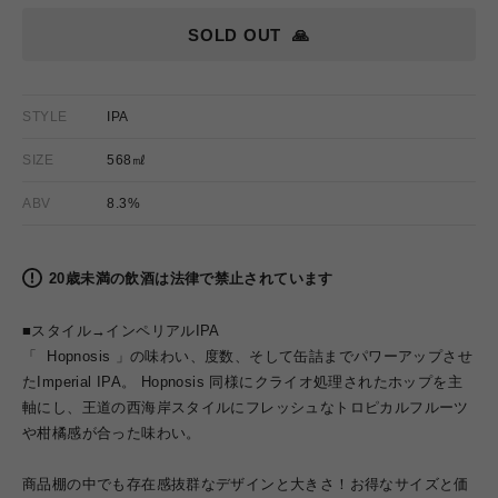
格
SOLD OUT
🙏
STYLE
IPA
SIZE
568㎖
ABV
8.3%
20歳未満の飲酒は法律で禁止されています
■スタイル→インペリアルIPA
「
Hopnosis 」の味わい、度数、そして缶詰までパワーアップさせ
たImperial IPA。 Hopnosis 同様にクライオ処理されたホップを主
軸にし、王道の西海岸スタイルにフレッシュなトロピカルフルーツ
や柑橘感が合った
味わい
。
商品棚の中でも存在感抜群なデザインと大きさ！お得なサイズと価