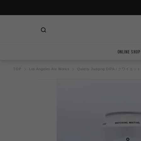
ツ
に
進
む
ONLINE SHOP
TOP
Los Angeles Ale Works
Quietly Judging DIPA / クワ