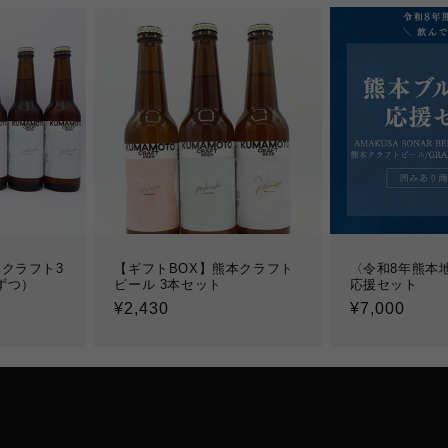
クラフト3
【ギフトBOX】熊本クラフト
〈令和8年熊本
ずつ）
ビール 3本セット
応援セット
通
¥2,430
通
¥7,000
常
常
価
価
格
格