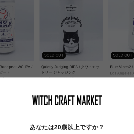
SOLD OUT
SOLD OUT
Threepeat WC IPA /
Quietly Judging DIPA / クワイエッ
Blue Vibes
ーピート
トリー ジャッジング
Los Angeles 
e Works
Los Angeles Ale Works
通
¥1,430
通
常
¥1,730
常
価
価
格
格
あなたは20歳以上ですか？