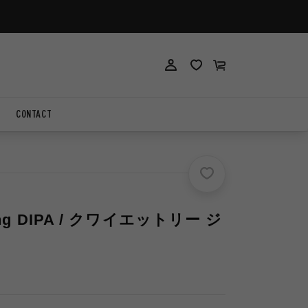
ロ
ロ
カ
グ
グ
ー
イ
イ
ト
ン
ン
CONTACT
dging DIPA / クワイエットリー ジ