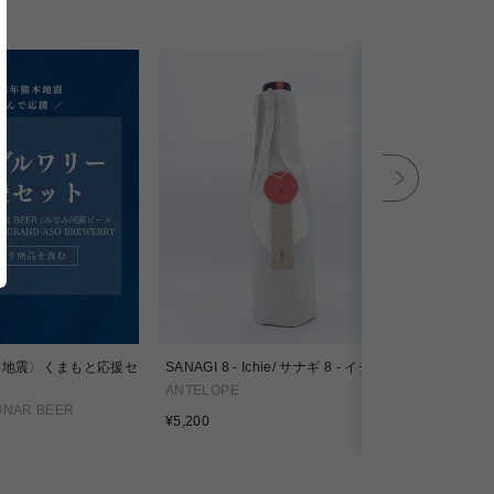
本地震〉くまもと応援セ
SANAGI 8 - Ichie/ サナギ 8 - イチエ
SANAGI 11
ANTELOPE
ANTELOPE
ONAR BEER
通
通
¥5,200
¥4,500
常
常
価
価
格
格