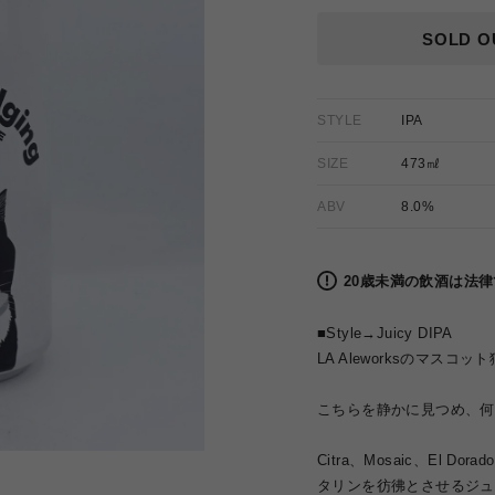
価
格
SOLD O
STYLE
IPA
SIZE
473㎖
ABV
8.0%
20歳未満の飲酒は法
■Style→Juicy DIPA
LA Aleworksのマスコ
こちらを静かに見つめ、何
Citra、Mosaic、El
タリンを彷彿とさせるジュ