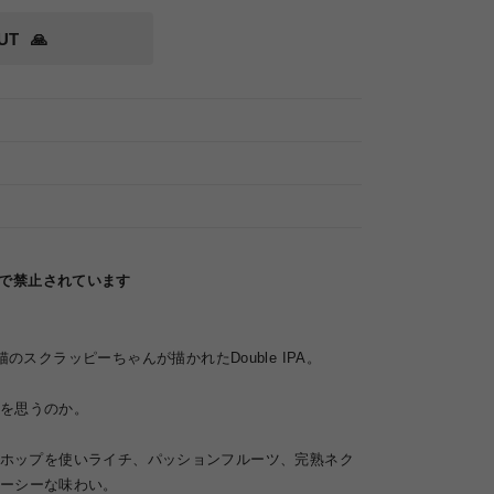
UT
🙏
律で禁止されています
ット猫のスクラッピーちゃんが描かれたDouble IPA。
を思うのか。
 Doradoホップを使いライチ、パッションフルーツ、完熟ネク
ーシーな味わい。