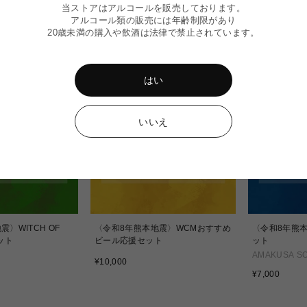
当ストアはアルコールを販売しております。
アルコール類の販売には年齢制限があり
20歳未満の購入や飲酒は法律で禁止されています。
はい
いいえ
〉WITCH OF
〈令和8年熊本地震〉WCMおすすめ
〈令和8年熊
ット
ビール応援セット
ット
AMAKUSA S
通
¥10,000
常
通
¥7,000
価
常
格
価