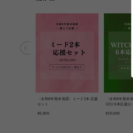
igravity
〈令和8年熊本地震〉ミード2本 応援
〈令和8年熊本地震
セット
OZU 6本応援セ
通
通
¥6,900
¥20,000
常
常
価
価
格
格