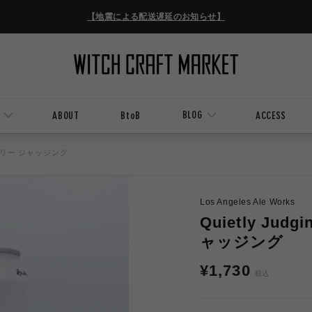
【地震による配送遅延のお知らせ】
BLOG
ABOUT
BtoB
ACCESS
イエットリー ジャッジング
Los Angeles Ale Works
Quietly Ju
ャッジング
通
¥1,730
税込
常