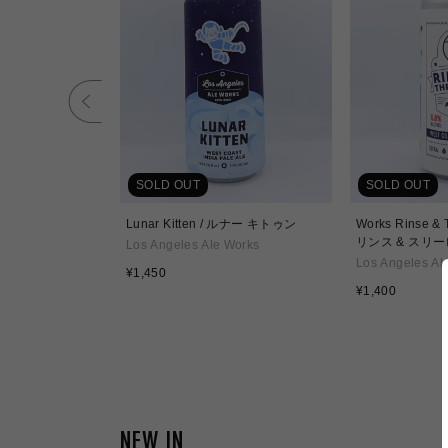
SOLD OUT
SOLD OUT
ロマティック
Lunar Kitten / ルナー キトゥン
Works Rinse & 
リンス & スリ
Works
Los Angeles Ale Works
Los Angeles Al
通
¥1,450
常
通
¥1,400
価
常
格
価
格
NEW IN