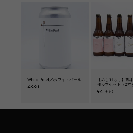
White Pearl／ホワイトパール
【のし対応可】熊本
種 6本セット（2本
通
¥880
通
¥4,860
常
常
価
価
格
格