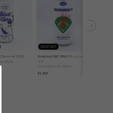
SOLD OUT
SOLD OU
2 / ブルーバイブス2
Krushing It WC IPA/クラッシング イ
Goldilo
ット
Ale Works
Los Angele
Los Angeles Ale Works
通
¥1,310
通
常
¥1,400
常
価
価
格
格