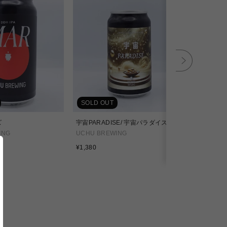
SOLD OUT
SOLD OU
ズ
宇宙PARADISE/ 宇宙パラダイス
ATOM PAS
ッションフ
ING
UCHU BREWING
UCHU BRE
通
¥1,380
常
通
¥1,490
価
常
格
価
格