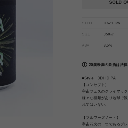
格
SOLD O
STYLE
HAZY IPA
SIZE
350㎖
ABV
8.5%
20歳未満の飲酒は法
■Style→
DDH DIPA
【コンセプト】
宇宙フェスのクライマック
様々な種類があり地球で観
れてはいない。
【ブルワーズノート】
宇宙花火の一つであるブレイ