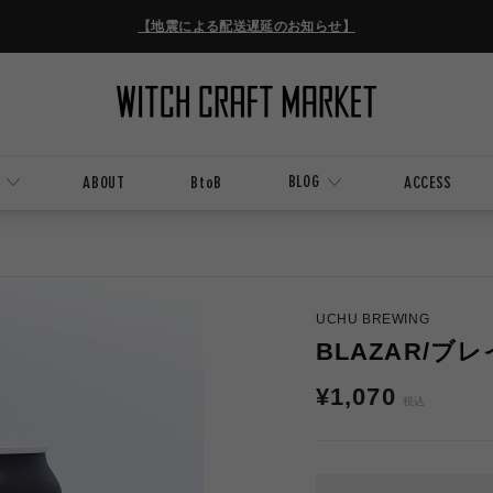
【地震による配送遅延のお知らせ】
BLOG
ABOUT
BtoB
ACCESS
UCHU BREWING
BLAZAR/ブ
通
¥1,070
税込
常
価