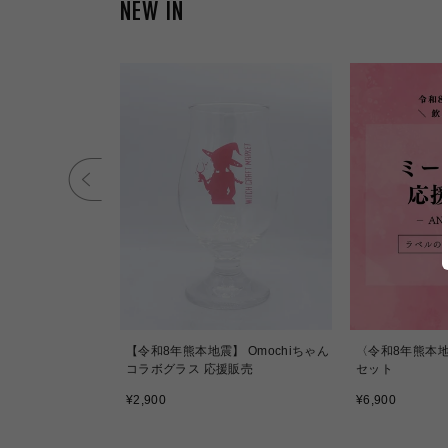
NEW IN
【令和8年熊本地震】 Omochiちゃん
〈令和8年熊本地
コラボグラス 応援販売
セット
通
通
¥2,900
¥6,900
常
常
価
価