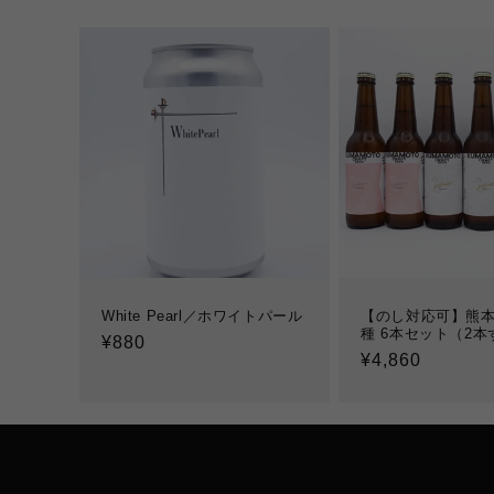
White Pearl／ホワイトパール
【のし対応可】熊本
種 6本セット（2本
通
¥880
通
¥4,860
常
常
価
価
格
格