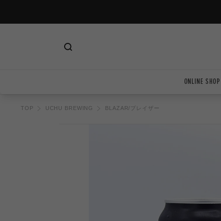
ツ
に
進
む
ONLINE SHOP
TOP
UCHU BREWING
BLAZAR/ブレイザー