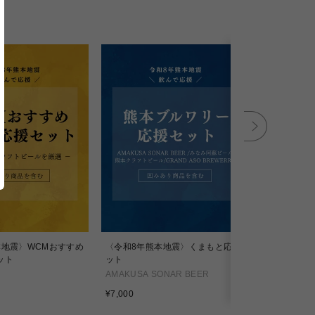
本地震〉WCMおすすめ
〈令和8年熊本地震〉くまもと応援セ
SANAGI 8 
ット
ット
ANTELOPE
AMAKUSA SONAR BEER
通
¥5,200
通
常
¥7,000
常
価