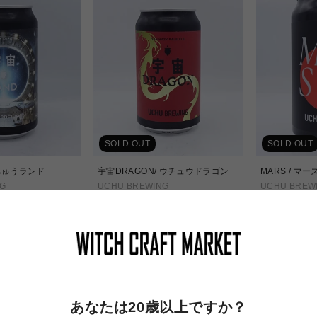
SOLD OUT
SOLD OUT
うちゅうランド
宇宙DRAGON/ ウチュウドラゴン
MARS / マー
G
UCHU BREWING
UCHU BREW
通
通
¥900
¥950
常
常
価
価
格
格
あなたは20歳以上ですか？