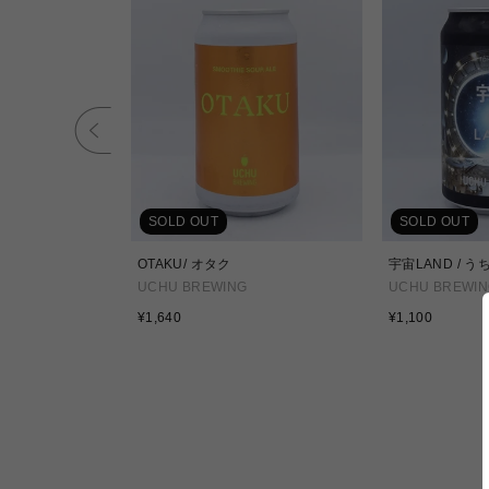
SOLD OUT
SOLD OUT
e/コズミックテイステ
OTAKU/ オタク
宇宙LAND / 
UCHU BREWING
UCHU BREWIN
通
通
¥1,640
¥1,100
常
常
価
価
格
格