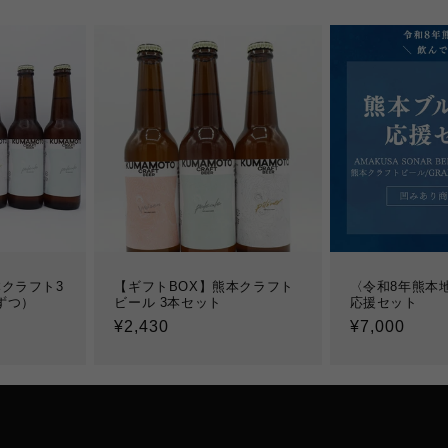
クラフト3
【ギフトBOX】熊本クラフト
〈令和8年熊本
ずつ）
ビール 3本セット
応援セット
通
¥2,430
通
¥7,000
常
常
価
価
格
格