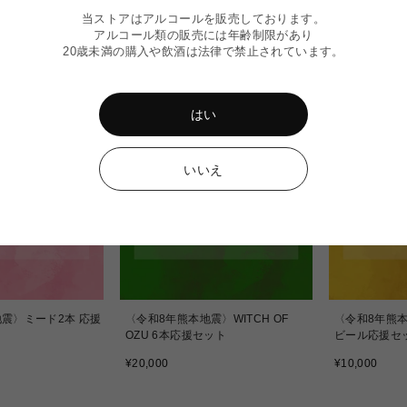
当ストアはアルコールを販売しております。
アルコール類の販売には年齢制限があり
20歳未満の購入や飲酒は法律で禁止されています。
はい
いいえ
震〉ミード2本 応援
〈令和8年熊本地震〉WITCH OF
〈令和8年熊
OZU 6本応援セット
ビール応援セ
通
通
¥20,000
¥10,000
常
常
価
価