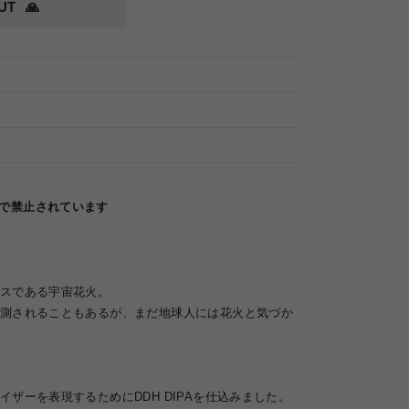
UT
🙏
律で禁止されています
スである宇宙花火。
測されることもあるが、まだ地球人には花火と気づか
ザーを表現するためにDDH DIPAを仕込みました。