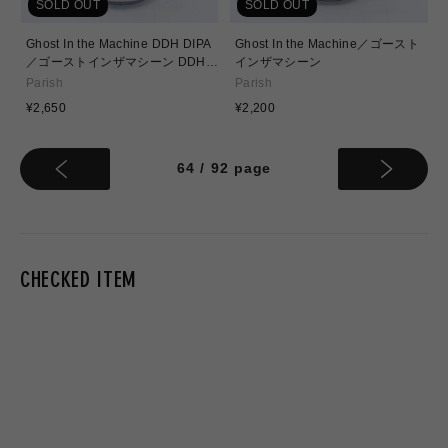
SOLD OUT
SOLD OUT
Ghost In the Machine DDH DIPA
Ghost In the Machine／ゴースト
／ゴーストインザマシーン DDH
インザマシーン
DIPA
Parish
Parish
通
通
¥2,650
¥2,200
常
常
価
価
格
格
64
/
92
page
CHECKED ITEM