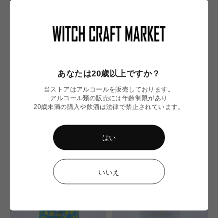
あなたは20歳以上ですか？
当ストアはアルコールを販売しております。
アルコール類の販売には年齢制限があり
SOLD OUT
SOLD OUT
20歳未満の購入や飲酒は法律で禁止されています。
★★★PARISH SET★★★
DDH Gouda / ゴーダｰ
Parish
Other Half
はい
通
通
¥7,050
¥1,470
常
常
価
価
いいえ
格
格