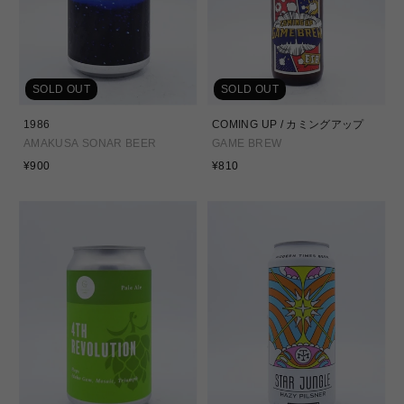
SOLD OUT
SOLD OUT
1986
COMING UP / カミングアップ
AMAKUSA SONAR BEER
GAME BREW
通
通
¥900
¥810
常
常
価
価
格
格