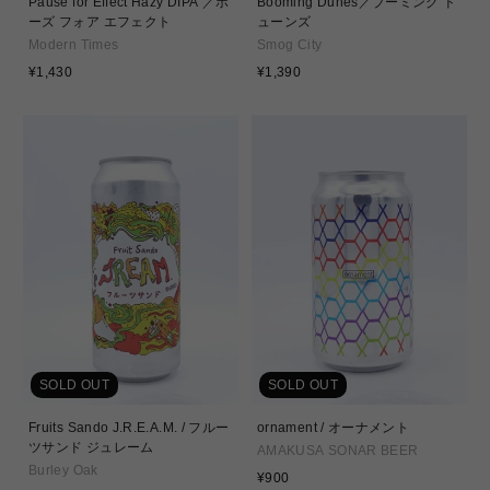
Pause for Effect Hazy DIPA ／ポ
Booming Dunes／ブーミング ド
ーズ フォア エフェクト
ューンズ
Modern Times
Smog City
通
通
¥1,430
¥1,390
常
常
価
価
格
格
SOLD OUT
SOLD OUT
Fruits Sando J.R.E.A.M. / フルー
ornament / オーナメント
ツサンド ジュレーム
AMAKUSA SONAR BEER
Burley Oak
通
¥900