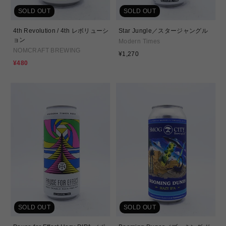
SOLD OUT
SOLD OUT
4th Revolution / 4th レボリューシ
Star Jungle／スタージャングル
ョン
Modern Times
NOMCRAFT BREWING
通
¥1,270
常
セ
¥480
価
ー
格
ル
価
格
SOLD OUT
SOLD OUT