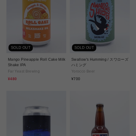
SOLD OUT
SOLD OUT
Mango Pineapple Roll Cake Milk
Swallow's Humming / スワローズ
Shake IPA
ハミング
Far Yeast Brewing
Yorocco Beer
通
セ
¥480
¥700
常
ー
価
ル
格
価
格