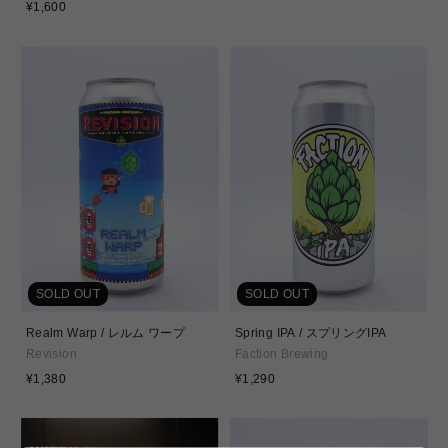
通
常
¥1,600
常
価
価
格
格
SOLD OUT
SOLD OUT
Realm Warp / レルム ワープ
Spring IPA / スプリングIPA
Revision
Faction Brewing
通
通
¥1,380
¥1,290
常
常
価
価
格
格