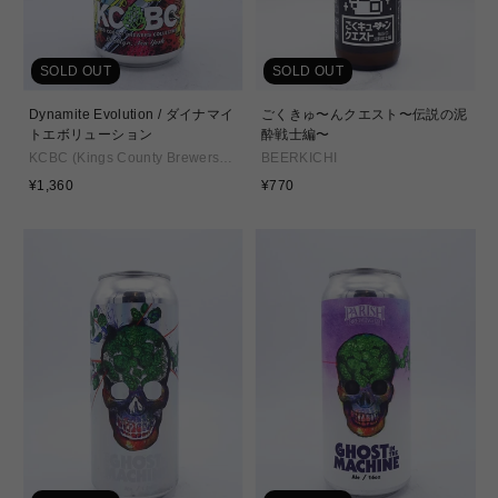
SOLD OUT
SOLD OUT
Dynamite Evolution / ダイナマイ
ごくきゅ〜んクエスト〜伝説の泥
トエボリューション
酔戦士編〜
KCBC (Kings County Brewers
BEERKICHI
Collective)
通
通
¥1,360
¥770
常
常
価
価
格
格