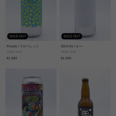
SOLD OUT
SOLD OUT
Florets / フローレッツ
DDH Oh / オー
Other Half
Other Half
通
通
¥1,580
¥1,500
常
常
価
価
格
格