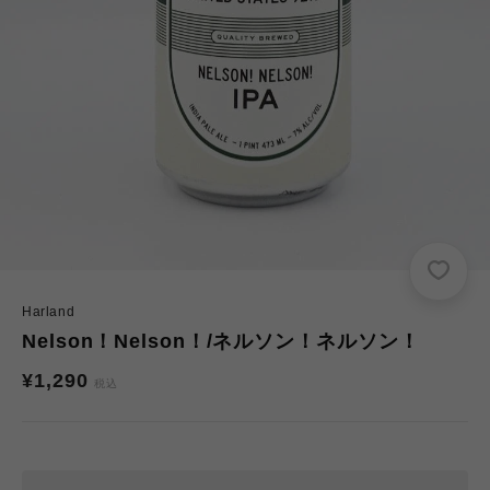
Harland
Nelson！Nelson！/ネルソン！ネルソン！
通
¥1,290
税込
常
価
格