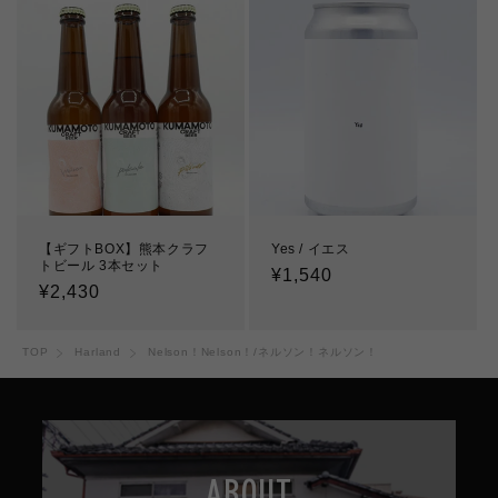
格
格
【ギフトBOX】熊本クラフ
Yes / イエス
トビール 3本セット
通
¥1,540
通
¥2,430
常
常
価
価
格
TOP
Harland
Nelson！Nelson！/ネルソン！ネルソン！
格
ABOUT