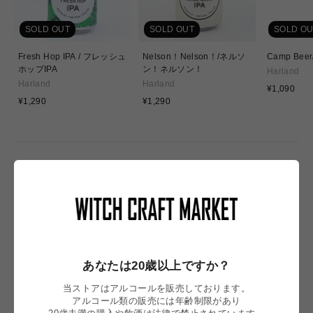
SOLD OUT
SOLD OUT
SOLD OU
Fresh Hop IPA / フレッシュ
Nelson！Nelson！/ネルソ
Camp Be
ホップIPA
ン！ネルソン！
Harland
Harland
Harland
通
¥1,090
通
通
常
¥1,290
¥1,290
常
常
価
価
価
格
格
格
NEW IN
あなたは20歳以上ですか？
当ストアはアルコールを販売しております。
アルコール類の販売には年齢制限があり
20歳未満の購入や飲酒は法律で禁止されています。