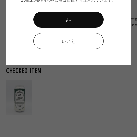
はい
【令和8年熊本地震】
〈令和8年熊本地震〉ミード
〈令和8年熊
Omochiちゃんコラボグラス
2本 応援セット
OF OZU 
応援販売
通
通
通
¥2,900
¥6,900
¥20,000
常
常
常
いいえ
価
価
価
格
格
格
CHECKED ITEM