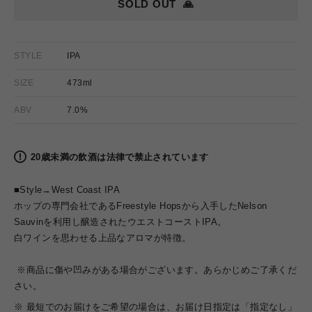
SOLD OUT
🙏
STYLE
IPA
SIZE
473ml
ABV
7.0%
20歳未満の飲酒は法律で禁止されています
■Style→West Coast IPA
ホップの専門会社であるFreestyle Hopsから入手したNelson
Sauvinを利用し醸造されたウエストコーストIPA。
白ワインを思わせる上品なアロマが特徴。
※商品に傷や凹みがある場合がございます。あらかじめご了承くだ
さい。
※ 最短でのお届けをご希望の場合は、お届け日指定は「指定なし」