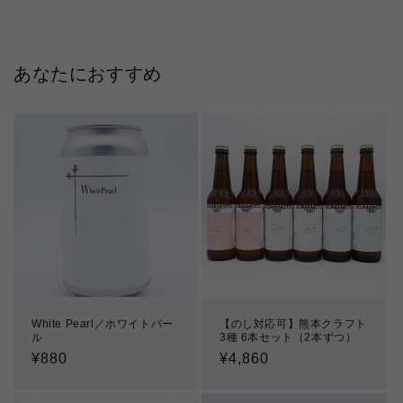
あなたにおすすめ
White Pearl／ホワイトパー
【のし対応可】熊本クラフト
ル
3種 6本セット（2本ずつ）
通
¥880
通
¥4,860
常
常
価
価