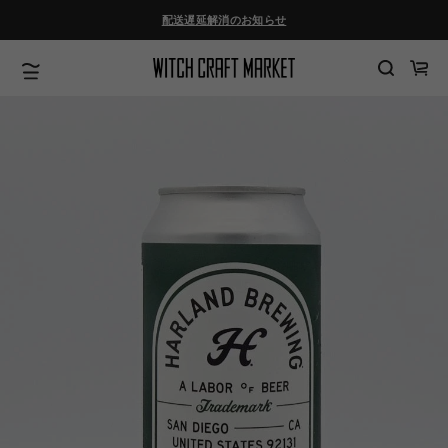
ツ
配送遅延解消のお知らせ
に
進
む
カ
ー
ト