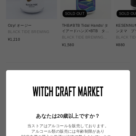
SOLD OUT
SOLD OU
Ozy/ オージー
THB✗BTB Tidal Hands/ タ
KESENNU
イアードハンズ×BTB タイ
ンヌマ プ
BLACK TIDE BREWING
ダルハンズ
BLACK TIDE BREWING
BLACK TI
通
¥1,210
Tired Hands
常
通
通
¥1,580
¥880
価
常
常
格
価
価
格
格
NEW IN
あなたは20歳以上ですか？
当ストアはアルコールを販売しております。
アルコール類の販売には年齢制限があり