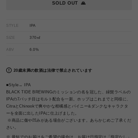
SOLD OUT
🙏
STYLE
IPA
SIZE
370㎖
ABV
6.0%
20歳未満の飲酒は法律で禁止されています
■Style→ IPA
BLACK TIDE BREWINGのミッションの名を冠した、緑髭ラベルの
IPAの7バッチ目はモルト配合を一新。ホップはこれまでと同様に、
CitraとChinookで爽やかな柑橘感とパイニー&ダンクなキャラクタ
ーを全面に出したIPAに仕上げました。
※商品に傷や凹みがある場合がございます。あらかじめご了承くだ
さい。
※ 最短でのお届けをご希望の場合は、お届け日指定は「指定なし」