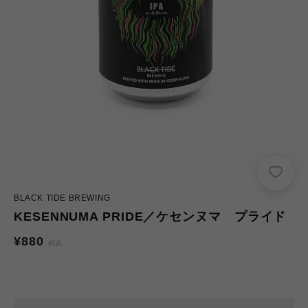
BLACK TIDE BREWING
KESENNUMA PRIDE／ケセンヌマ プライド
通
¥880
税込
常
価
格