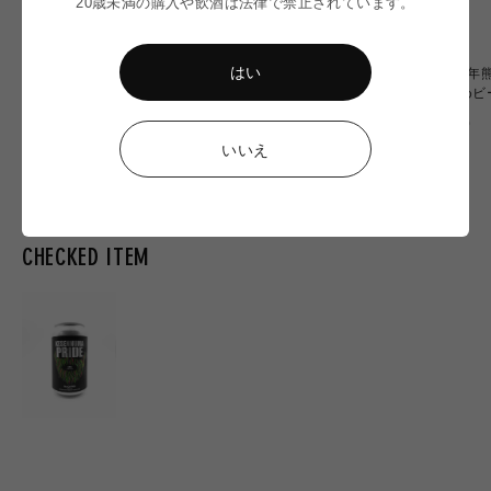
20歳未満の購入や飲酒は法律で禁止されています。
はい
〈令和8年熊本地震〉ミード
〈令和8年熊本地震〉WITCH
〈令和8年
2本 応援セット
OF OZU 6本応援セット
おすすめビ
通
通
通
¥6,900
¥20,000
¥10,000
常
常
常
いいえ
価
価
価
格
格
格
CHECKED ITEM