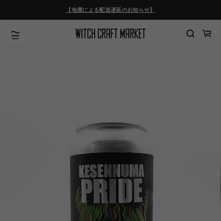
ツ
【地震による配送遅延のお知らせ】
に
進
む
カ
ー
ト