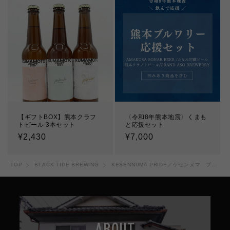
格
格
【ギフトBOX】熊本クラフ
〈令和8年熊本地震〉くまも
トビール 3本セット
と応援セット
通
¥2,430
通
¥7,000
常
常
価
価
TOP
BLACK TIDE BREWING
KESENNUMA PRIDE／ケセンヌマ プライド
格
格