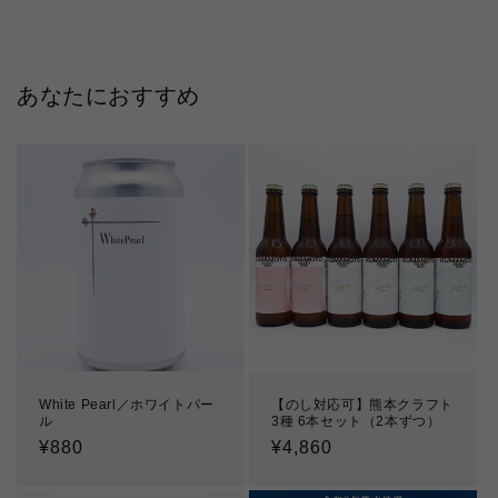
あなたにおすすめ
White Pearl／ホワイトパー
【のし対応可】熊本クラフト
ル
3種 6本セット（2本ずつ）
通
¥880
通
¥4,860
常
常
価
価