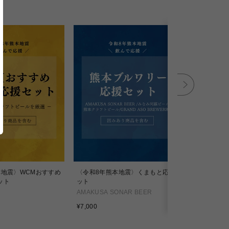
本地震〉WCMおすすめ
〈令和8年熊本地震〉くまもと応援セ
SANAGI 8 
ット
ット
ANTELOPE
AMAKUSA SONAR BEER
通
¥5,200
通
常
¥7,000
常
価
価
格