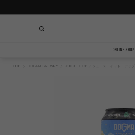
ツ
に
進
む
ONLINE SHOP
TOP
DOGMA BREWRY
JUICE IT UP!／ジュース・イット・アッ