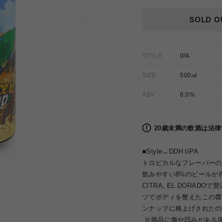
価
格
SOLD O
STYLE
IPA
SIZE
500㎖
ABV
8.0%
20歳未満の飲酒は法
■Style→
DDH IIPA
トロピカルなフレーバーの
飲みやすい8%のビールが存在し
CITRA, EL DORA
ツでボディを整えたこの傑
ンナップに格上げされたの
※商品に傷や凹みがある