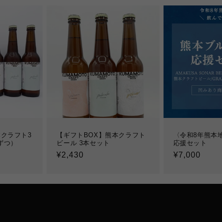
クラフト3
【ギフトBOX】熊本クラフト
〈令和8年熊本
ずつ）
ビール 3本セット
応援セット
通
¥2,430
通
¥7,000
常
常
価
価
格
格