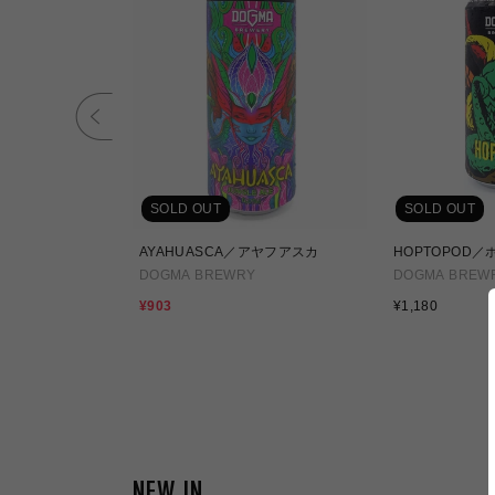
SOLD OUT
SOLD OUT
ン
AYAHUASCA／アヤフアスカ
HOPTOPOD
Y
DOGMA BREWRY
DOGMA BREW
通
セ
¥903
¥1,180
常
ー
価
ル
格
価
格
NEW IN