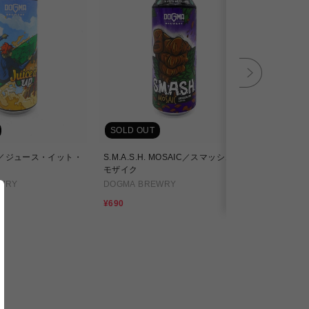
SOLD OUT
SOLD OU
 UP!／ジュース・イット・
S.M.A.S.H. MOSAIC／スマッシュ・
PINMAN
モザイク
DOGMA B
WRY
DOGMA BREWRY
セ
¥876
セ
ー
¥690
ー
ル
ル
価
価
格
格