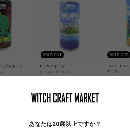
SOLD OUT
SOLD OUT
／ホップトポッド
HOPE／ホープ
JUICE IT
アップ
RY
DOGMA BREWRY
DOGMA BRE
セ
¥725
ー
セ
¥625
ル
ー
価
ル
格
価
格
あなたは20歳以上ですか？