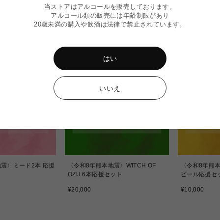
当ストアはアルコールを販売しております。
アルコール類の販売には年齢制限があり
20歳未満の購入や飲酒は法律で禁止されています。
はい
いいえ
震〉ミード2本 応援
〈令和8年熊本地震〉WITCH OF
〈令和8年熊
OZU 6本応援セット
ビール応援セ
通
通
¥20,000
¥10,000
常
常
価
価
格
格