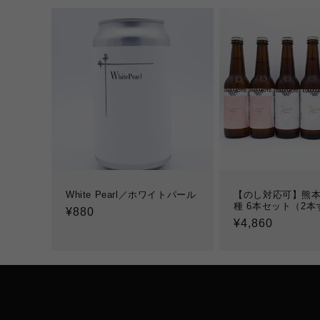
White Pearl／ホワイトパール
【のし対応可】熊本
種 6本セット（2本
通
¥880
通
¥4,860
常
常
価
価
格
格