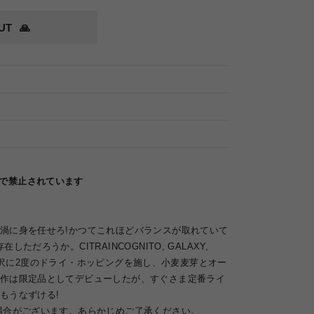
UT
🙏
律で禁止されています
渦に身を任せろ!かつてこれほどバランスが取れていて
ただろうか。CITRAINCOGNITO, GALAXY,
DOで贅沢に2度のドライ・ホッピングを施し、小麦麦芽とオー
作は限定品としてデビューしたが、すぐさま定番ライ
もうなずける!
場合がございます。あらかじめご了承ください。