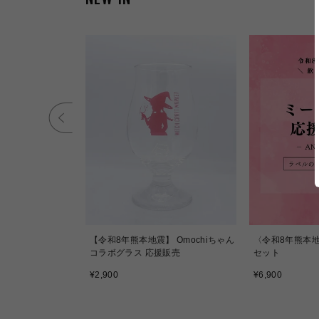
【令和8年熊本地震】 Omochiちゃん
〈令和8年熊本地
コラボグラス 応援販売
セット
通
通
¥2,900
¥6,900
常
常
価
価
格
格