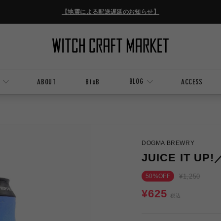
【地震による配送遅延のお知らせ】
BLOG
ABOUT
BtoB
ACCESS
プ
DOGMA BREWRY
JUICE IT
通
セ
50%OFF
¥1,250
常
ー
通
¥625
税込
価
ル
常
格
価
格