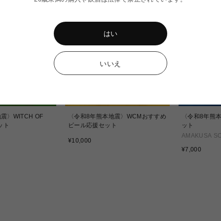
はい
いいえ
〉WITCH OF
〈令和8年熊本地震〉WCMおすすめ
〈令和8年熊
ット
ビール応援セット
ット
AMAKUSA S
通
¥10,000
常
通
¥7,000
価
常
格
価
格