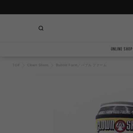
ツ
に
進
む
ONLINE SHOP
TOP
Clown Shoes
Bubble Farm／バブル ファーム