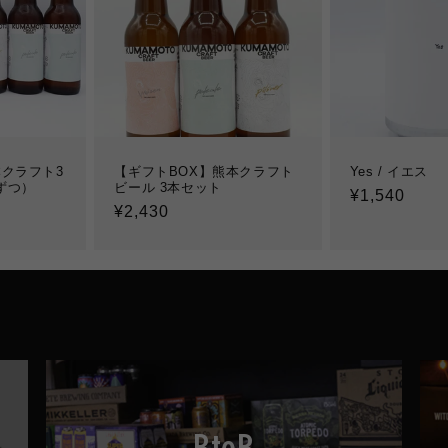
クラフト3
【ギフトBOX】熊本クラフト
Yes / イエス
ずつ）
ビール 3本セット
通
¥1,540
通
¥2,430
常
常
価
価
格
格