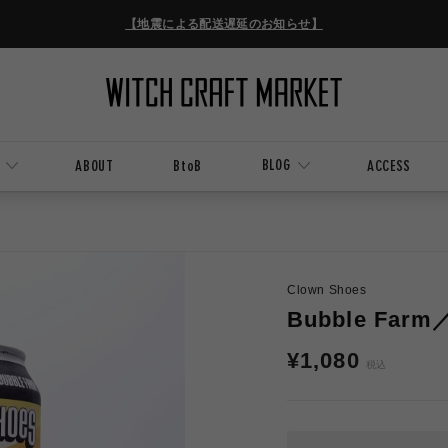
【地震による配送遅延のお知らせ】
BLOG
ABOUT
BtoB
ACCESS
Clown Shoes
Bubble Fa
通
¥1,080
税込
常
価