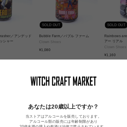
SOLD OUT
SOLD OUT
y Crasher／アンデッド
Bubble Farm／バブル ファーム
Rainbows 
ラッシャー
アー リアル
Clown Shoes
Clown Shoes
通
¥1,080
常
通
¥1,160
価
常
格
価
格
あなたは20歳以上ですか？
当ストアはアルコールを販売しております。
アルコール類の販売には年齢制限があり
20歳未満の購入や飲酒は法律で禁止されています。