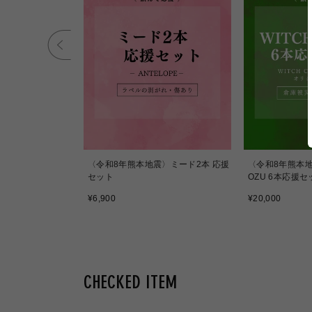
igravity
〈令和8年熊本地震〉ミード2本 応援
〈令和8年熊本地震
セット
OZU 6本応援セ
通
通
¥6,900
¥20,000
常
常
価
価
格
格
CHECKED ITEM