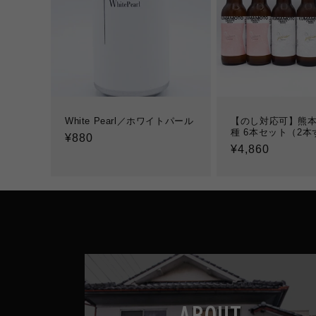
White Pearl／ホワイトパール
【のし対応可】熊本
種 6本セット（2本
通
¥880
通
¥4,860
常
常
価
価
格
格