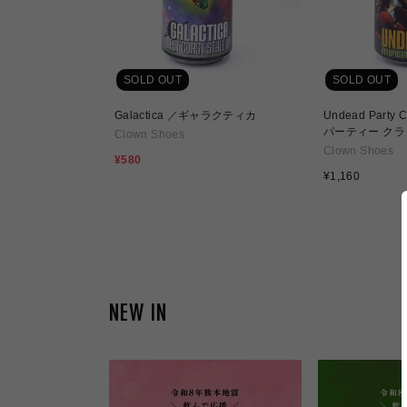
SOLD OUT
SOLD OUT
Galactica ／ギャラクティカ
Undead Part
パーティー ク
Clown Shoes
Clown Shoes
セ
¥580
通
ー
¥1,160
常
ル
価
価
格
格
NEW IN