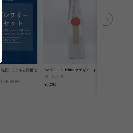
本地震〉くまもと応援セ
SANAGI 8 - Ichie/ サナギ 8 - イチエ
SANAGI 11
ANTELOPE
ANTELOPE
ONAR BEER
通
通
¥5,200
¥4,500
常
常
価
価
格
格