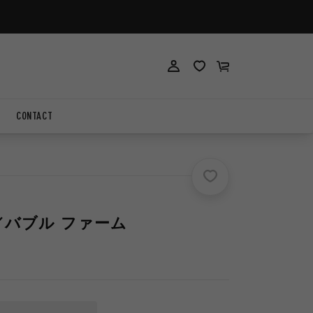
ロ
ロ
カ
グ
グ
ー
イ
イ
ト
ン
ン
CONTACT
rm／バブル ファーム