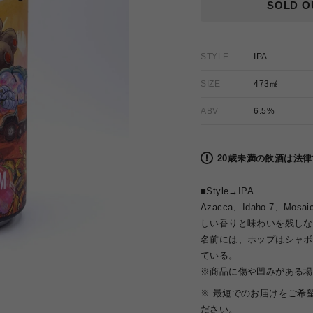
格
SOLD O
STYLE
IPA
SIZE
473㎖
ABV
6.5%
20歳未満の飲酒は法
■Style→IPA
Azacca、Idaho 7、Mos
しい香りと味わいを残しな
名前には、ホップはシャボ
ている。
※商品に傷や凹みがある場
※ 最短でのお届けをご希
ださい。