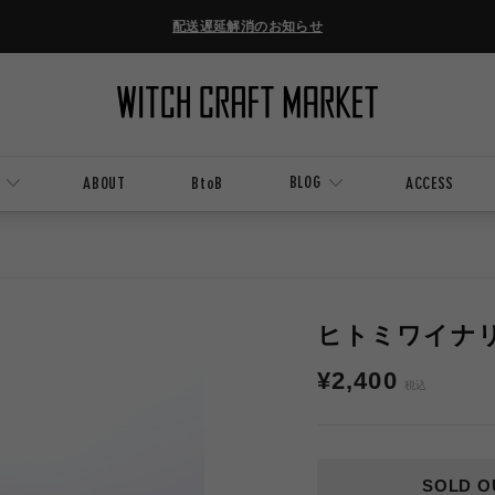
配送遅延解消のお知らせ
BLOG
ABOUT
BtoB
ACCESS
ヒトミワイナリー
通
¥2,400
税込
常
価
格
SOLD O