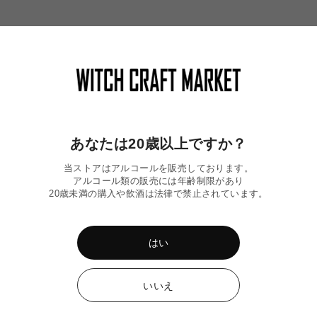
あなたは20歳以上ですか？
当ストアはアルコールを販売しております。
アルコール類の販売には年齢制限があり
20歳未満の購入や飲酒は法律で禁止されています。
震〉ミード2本 応援
〈令和8年熊本地震〉WITCH OF
〈令和8年熊
はい
OZU 6本応援セット
ビール応援セ
通
通
¥20,000
¥10,000
常
常
いいえ
価
価
格
格