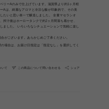
ベリーAのみで仕上げています。滋賀県より約1ヶ月程
ーAは、綺麗なアロマと冷涼な酸が印象的で、その美
したいと思い単一で醸造しました。 全量マセラシオ
、搾汁後はホーロータンクで約2ヶ月間落ち着かせ、
しました。 いろいろなシチュエーションで気軽に楽し
場合がございます。あらかじめご了承ください。
望の場合は、お届け日指定は「指定なし」を選択してく
ついて
この商品について問い合わせる
シェア