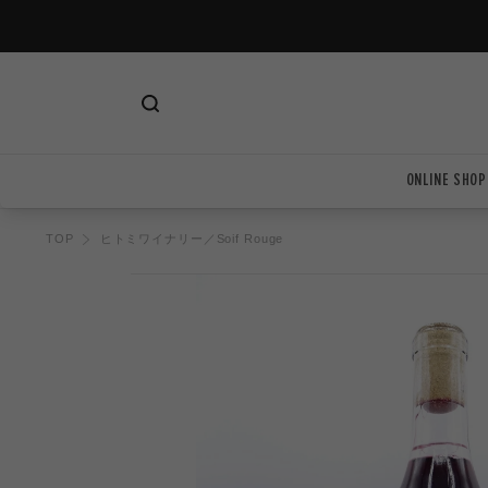
ツ
に
進
む
ONLINE SHOP
TOP
ヒトミワイナリー／Soif Rouge