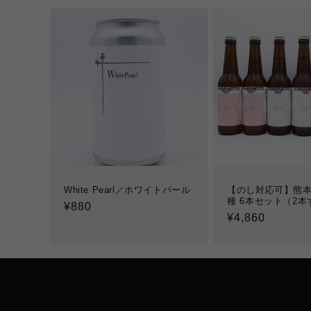
White Pearl／ホワイトパール
【のし対応可】熊本
種 6本セット（2本
通
¥880
通
¥4,860
常
常
価
価
格
格