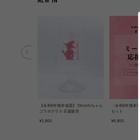
NEW IN
【令和8年熊本地震】 Omochiちゃん
〈令和8年熊本地
コラボグラス 応援販売
セット
通
通
¥2,900
¥6,900
常
常
価
価
格
格