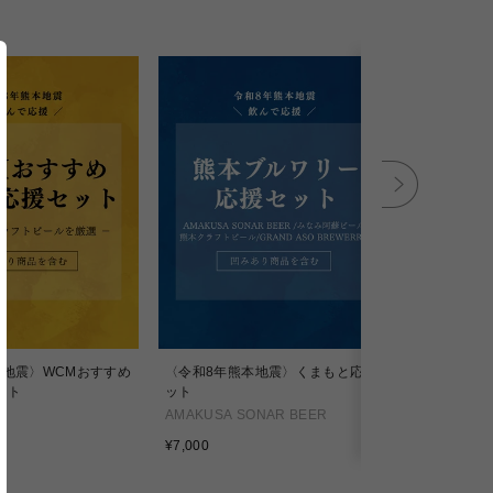
SOLD OU
本地震〉WCMおすすめ
〈令和8年熊本地震〉くまもと応援セ
SANAGI 8 
ット
ット
ANTELOPE
AMAKUSA SONAR BEER
通
¥5,200
通
常
¥7,000
常
価
価
格