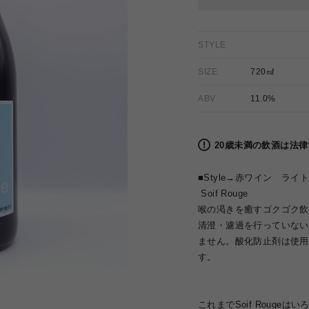
STYLE
SIZE
720㎖
ABV
11.0%
20歳未満の飲酒は法
■Style→赤ワイン ライ
Soif Rouge
喉の渇きを癒すゴクゴク飲め
清澄・濾過を行っていない
ません。酸化防止剤は使用
す。
これまでSoif Roug