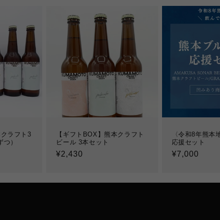
クラフト3
【ギフトBOX】熊本クラフト
〈令和8年熊本
ずつ）
ビール 3本セット
応援セット
通
¥2,430
通
¥7,000
常
常
価
価
格
格