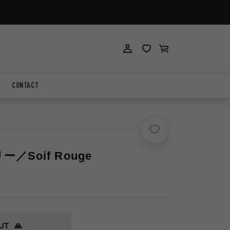
ロ
ロ
カ
グ
グ
ー
イ
イ
ト
ン
ン
CONTACT
／Soif Rouge
UT
🙏