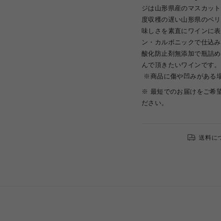
ジは山形県産のマスカット
度収穫の遅い山形県のベリ
味しさを素直にワインに表
ン・カルボニックで仕込み
酸化防止剤無添加で瓶詰め
んで頂きたいワインです。
※商品に傷や凹みがある
※ 最短でのお届けをご希
ださい。
送料に