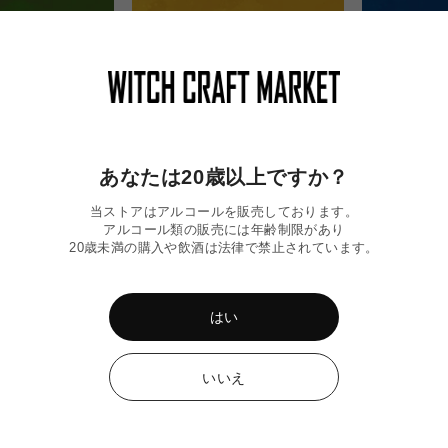
あなたは20歳以上ですか？
当ストアはアルコールを販売しております。
アルコール類の販売には年齢制限があり
20歳未満の購入や飲酒は法律で禁止されています。
〉WITCH OF
〈令和8年熊本地震〉WCMおすすめ
〈令和8年熊
ット
ビール応援セット
ット
はい
AMAKUSA S
通
¥10,000
常
通
¥7,000
価
常
いいえ
格
価
格