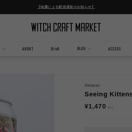
【地震による配送遅延のお知らせ】
BLOG
ABOUT
BtoB
ACCESS
Almanac
Seeing Kit
通
¥1,470
税込
常
価