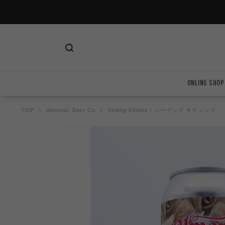
ツ
に
進
む
ONLINE SHOP
TOP
Almanac Beer Co
Seeing Kittens / シーイング キティンズ