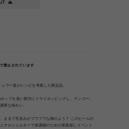
UT
🙏
律で禁止されています
A
のブリュワー達がレシピを考案した限定品。
n Sauvinホップを使い贅沢にドライホッピングし、マンゴー、
濃厚な味わい。
、まるで毛並みがフワフワな猫のよう？ このビールの
ニマルシェルターで保護猫のための里親探しイベント