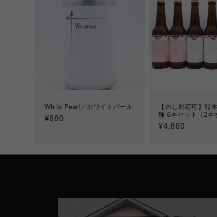
White Pearl／ホワイトパール
【のし対応可】熊本
種 6本セット（2本
通
¥880
通
¥4,860
常
常
価
価
格
格