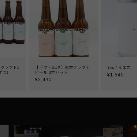
クラフト3
【ギフトBOX】熊本クラフト
Yes / イエス
ずつ）
ビール 3本セット
通
¥1,540
通
¥2,430
常
常
価
価
格
格