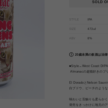
格
SOLD O
STYLE
IPA
SIZE
473㎖
ABV
8%
20歳未満の飲酒は法
■Style→
West Coast DIP
Almanacの超猫好き
El DoradoとNelso
白ブドウ、ピーチのような
味わいと舌触りも柔らかく
発売をきっかけに地元のア