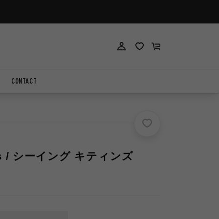
ロ
ロ
カ
グ
グ
ー
イ
イ
ト
ン
ン
CONTACT
tens / シーイング キティンズ