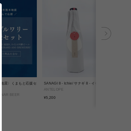
本地震〉くまもと応援セ
SANAGI 8 - Ichie/ サナギ 8 - イチエ
SANAGI 11
ANTELOPE
ANTELOPE
ONAR BEER
通
通
¥5,200
¥4,500
常
常
価
価
格
格