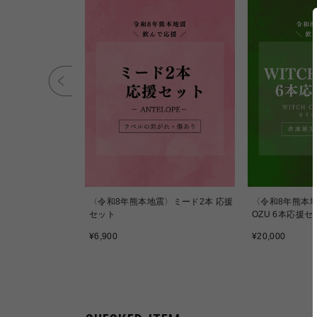
igravity
〈令和8年熊本地震〉ミード2本 応援
〈令和8年熊本地震
セット
OZU 6本応援セ
通
通
¥6,900
¥20,000
常
常
価
価
格
格