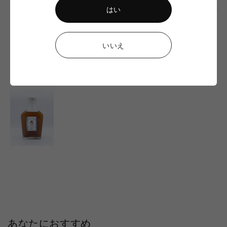
応援販売
通
通
通
はい
¥2,900
¥6,900
¥20,000
常
常
常
価
価
価
格
格
格
いいえ
CHECKED ITEM
あなたにおすすめ