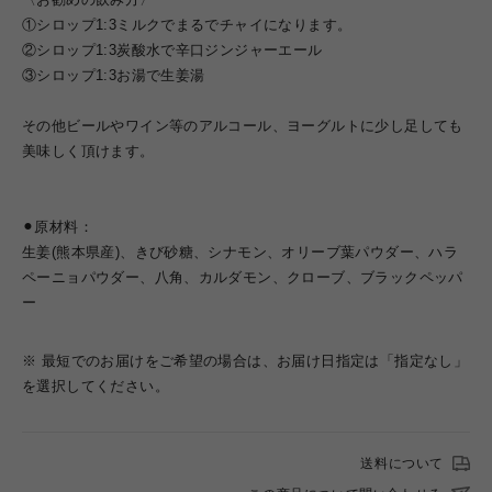
①シロップ1:3ミルクでまるでチャイになります。
②シロップ1:3炭酸水で辛口ジンジャーエール
③シロップ1:3お湯で生姜湯
その他ビールやワイン等のアルコール、ヨーグルトに少し足しても
美味しく頂けます。
⚫︎原材料：
生姜(熊本県産)、きび砂糖、シナモン、オリーブ葉パウダー、ハラ
ペーニョパウダー、八角、カルダモン、クローブ、ブラックペッパ
ー
※ 最短でのお届けをご希望の場合は、お届け日指定は「指定なし」
を選択してください。
送料について