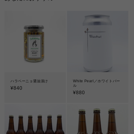
ハラペーニョ醤油漬け
White Pearl／ホワイトパー
ル
通
¥840
通
¥880
常
常
価
価
格
格