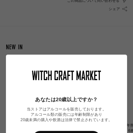
この商品について問い合わせる
シェア
NEW IN
あなたは20歳以上ですか？
当ストアはアルコールを販売しております。
アルコール類の販売には年齢制限があり
20歳未満の購入や飲酒は法律で禁止されています。
【令和8年熊本地震】
〈令和8年熊本地震〉ミード
〈令和8年熊
Omochiちゃんコラボグラス
2本 応援セット
OF OZU 