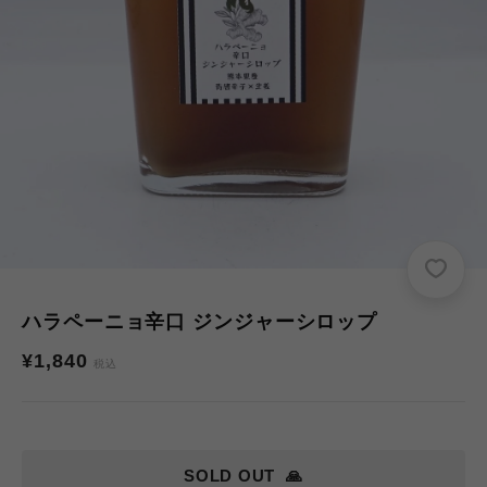
ハラペーニョ辛口 ジンジャーシロップ
通
¥1,840
税込
常
価
格
SOLD OUT
🙏