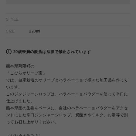
STYLE
SIZE
220ml
20歳未満の飲酒は法律で禁止されています
熊本県菊陽町の
「こびらオリーブ園」
では、自家栽培のオリーブとハラペーニョで様々な加工品を作って
います。
このジンジャーシロップは、ハラペーニョパウダーを使って辛口に
仕上げました。
熊本県産の生姜をベースに、自社のハラペーニョパウダーをアクセ
ントにした辛口ジンジャーシロップ。炭酸水やミルク、お湯等で割
ってお召し上がりください。
〈
お勧めの飲み方〉