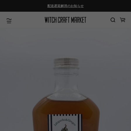
ツ
配送遅延解消のお知らせ
に
進
む
カ
ー
ト