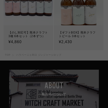
【のし対応可】熊本クラフト
【ギフトBOX】熊本クラフ
3種 6本セット（2本ずつ）
トビール 3本セット
通
¥4,860
通
¥2,430
常
常
価
価
TOP
ハラペーニョ辛口 ジンジャーシロップ
格
格
ABOUT
私たちについて