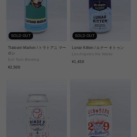
SOLD OUT
SOLD OUT
Tlatoani Marlon / トラトアニ マー
Lunar Kitten / ルナー キトゥン
ロン
Los Angeles Ale Works
Evil Twin Brewing
通
¥1,450
通
常
¥2,500
常
価
価
格
格