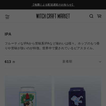
コンテ
ンツに
【地震による配送遅延のお知らせ】
進む
カ
ー
ト
IPA
フルーティなIPAから苦味系IPAなど味わいは様々。ホップのもつ香
りや苦味が強いのが特徴。世界中で愛されているビアスタイル。
613
件