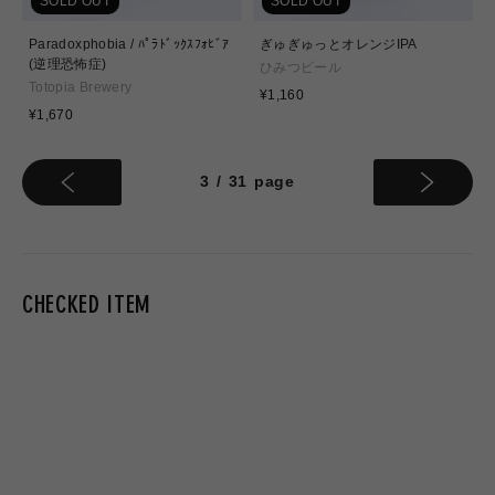
SOLD OUT
SOLD OUT
Paradoxphobia / ﾊﾟﾗﾄﾞｯｸｽﾌｫﾋﾞｱ
ぎゅぎゅっとオレンジIPA
(逆理恐怖症)
ひみつビール
Totopia Brewery
通
¥1,160
通
常
¥1,670
常
価
価
格
格
3
/
31
page
CHECKED ITEM