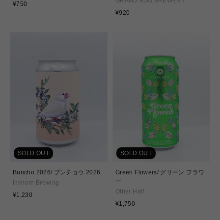
GRAND ASO BREWERY
通
¥750
常
通
¥920
価
常
格
価
格
SOLD OUT
SOLD OUT
Buncho 2026/ ブンチョウ 2026
Green Flowers/ グリーン フラワ
ー
Inkhorn Brewing
Other Half
通
¥1,230
常
通
¥1,750
価
常