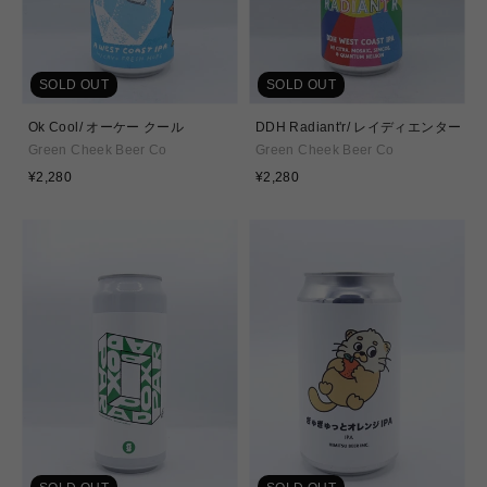
SOLD OUT
SOLD OUT
Ok Cool/ オーケー クール
DDH Radiant'r/ レイディエンター
Green Cheek Beer Co
Green Cheek Beer Co
通
通
¥2,280
¥2,280
常
常
価
価
格
格