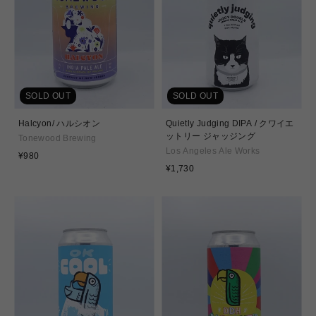
SOLD OUT
SOLD OUT
Halcyon/ ハルシオン
Quietly Judging DIPA / クワイエ
ットリー ジャッジング
Tonewood Brewing
Los Angeles Ale Works
通
¥980
常
通
¥1,730
価
常
格
価
格