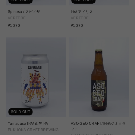
Spinosa / スピノザ
Iris/ アイリス
VERTERE
VERTERE
通
通
¥1,270
¥1,270
常
常
価
価
格
格
SOLD OUT
Yamagasa IPA/ 山笠IPA
ASO GEO CRAFT/ 阿蘇ジオクラ
フト
FUKUOKA CRAFT BREWING