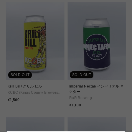
格
価
格
SOLD OUT
SOLD OUT
Krill Bill/ クリル ビル
Imperial Nectar/ インペリアル ネ
クター
KCBC (Kings County Brewers
Collective)
RaR Brewing
通
¥1,560
常
通
¥1,100
価
常
格
価
格