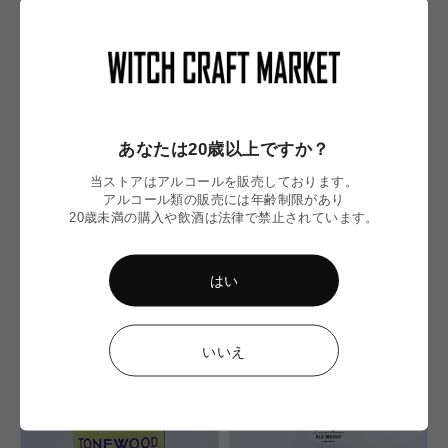
あなたは20歳以上ですか？
当ストアはアルコールを販売しております。
SOLD OUT
SOLD OUT
アルコール類の販売には年齢制限があり
20歳未満の購入や飲酒は法律で禁止されています。
Nanticoke Nectar/ ナンティコーク
County Line/ カウンティ ライン
ネクター
通
¥980
RaR Brewing
常
はい
通
価
¥1,010
常
格
価
格
いいえ