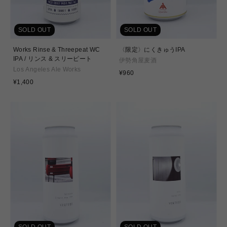
SOLD OUT
SOLD OUT
Works Rinse & Threepeat WC
〈限定〉にくきゅうIPA
IPA / リンス & スリーピート
伊勢角屋麦酒
Los Angeles Ale Works
通
¥960
通
常
¥1,400
常
価
価
格
格
SOLD OUT
SOLD OUT