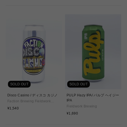
SOLD OUT
SOLD OUT
Disco Casino / ディスコ カジノ
PULP Hazy IPA/ パルプ ヘイジー
IPA
Faction Brewing Fieldwork
Brewing
Fieldwork Brewing
通
¥1,540
常
通
¥1,690
価
常
格
価