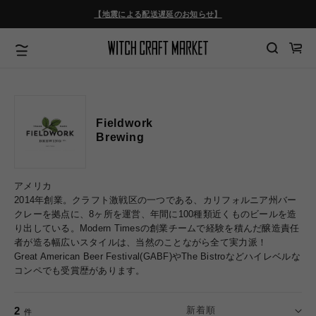
コンテ
ンツに
【地震による配送遅延のお知らせ】
進む
カ
ー
ト
Fieldwork
Brewing
アメリカ
2014年創業。クラフト激戦区の一つである、カリフォルニア州バー
クレーを拠点に、8ヶ所を運営、年間に100種類近くものビールを造
り出している。Modern Timesの創業チームで経験を積んだ醸造責任
者が造る幅広いスタイルは、当然のことながら全て実力派！
Great American Beer Festival(GABF)やThe Bistroなどハイレベルな
コンペでも受賞歴があります。
2
件