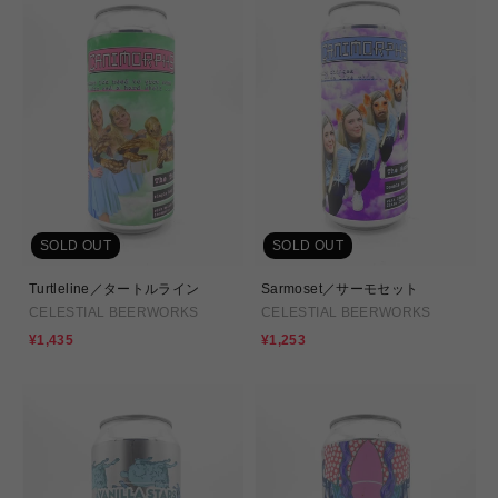
格
格
SOLD OUT
SOLD OUT
Turtleline／タートルライン
Sarmoset／サーモセット
CELESTIAL BEERWORKS
CELESTIAL BEERWORKS
セ
セ
¥1,435
¥1,253
ー
ー
ル
ル
価
価
格
格