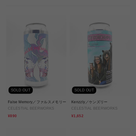
SOLD OUT
SOLD OUT
False Memory／ファルスメモリー
Kenzzly／ケンズリー
CELESTIAL BEERWORKS
CELESTIAL BEERWORKS
セ
セ
¥890
¥1,652
ー
ー
ル
ル
価
価