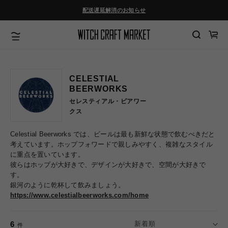
コンテ
ンツに
配送遅延解消のお知らせ
進む
カ
ー
ト
CELESTIAL
BEERWORKS
セレスティアル・ビアワー
クス
Celestial Beerworks では、ビールは最も新鮮な状態で飲むべきだと
考えています。
ホップフォワードで親しみやすく、複雑なスタイル
に重点を置いています。
彼らはホップが大好きで、デザインが大好きで、空間が大好きで
す。
銀河のように乾杯して飲みましょう。
https://www.celestialbeerworks.com/home
6
件