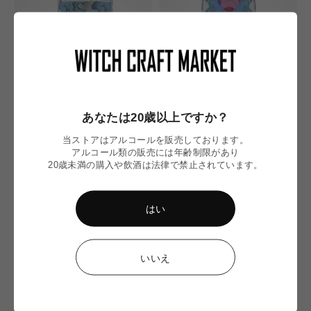
SOLD OUT
SOLD OUT
あなたは20歳以上ですか？
Vanilla Stars／バニラスターズ
Kaleidoscope／カレイドスコープ
当ストアはアルコールを販売しております。
CELESTIAL BEERWORKS
CELESTIAL BEERWORKS
アルコール類の販売には年齢制限があり
セ
セ
¥1,435
¥1,435
20歳未満の購入や飲酒は法律で禁止されています。
ー
ー
ル
ル
価
価
はい
格
格
CHECKED ITEM
いいえ