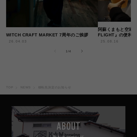
阿蘇くまもと空港『WI
WITCH CRAFT MARKET 7周年のご挨拶
FLIGHT』の便利
26.04.03
25.08.16
の
1
/
4
TOP
NEWS
移転先決定のお知らせ
ABOUT