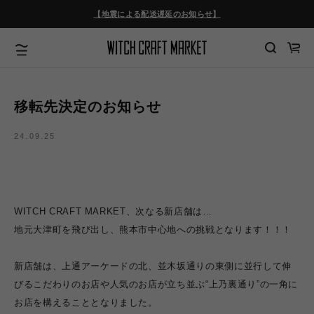
ツ
【地震による配送遅延のお知らせ】
に
進
む
カ
ー
ト
移転先決定のお知らせ
24.09.25
WITCH CRAFT MARKET、次なる新店舗は…
地元大津町を飛び出し、熊本市中心地への挑戦となります！！！
新店舗は、上通アーケードの北、並木坂通りの東側に並行して伸
びるこだわりのお店や人気のお店が立ち並ぶ“上乃裏通り”の一角に
お店を構えることとなりました。